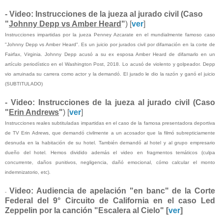
- Video: Instrucciones
de la jueza al jurado civil (Caso
"
Johnny Depp vs Amber Heard
"
) [
ver
]
Instrucciones impartidas por la jueza Penney Azcarate en el mundialmente famoso caso
"Johnny Depp vs Amber Heard". Es un juicio por jurados civil por difamación en la corte de
Fairfax, Virginia. Johnny Depp acusó a su ex esposa Amber Heard de difamarlo en un
artículo periodístico en el Washington Post, 2018. Lo acusó de violento y golpeador. Depp
vio arruinada su carrera como actor y la demandó. El jurado le dio la razón y ganó el juicio
(SUBTITULADO)
- Video: Instrucciones de la jueza al jurado civil (Caso
"
Erin Andrews
"
) [
ver
]
Instrucciones reales subtituladas impartidas en el caso de la famosa presentadora deportiva
de TV Erin Adrews, que demandó civilmente a un acosador que la filmó subrepticiamente
desnuda en la habitación de su hotel. También demandó al hotel y al grupo empresario
dueño del hotel. Hemos dividido además el video en fragmentos temáticos (culpa
concurrente, daños punitivos, negligencia, dañó emocional, cómo calcular el monto
indemnizatorio, etc).
Video: Audiencia de apelación "en banc" de la Corte
-
Federal del 9° Circuito de California en el caso Led
Zeppelin por la canción "Escalera al Cielo" [
ver
]