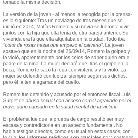
tomado la misma decisión.
La versión de la joven - al menos la recogida por la prensa-
es la siguiente: Tras un noviazgo de tres meses que se
inició en 2014, Matías Romero y su novia se fueron a vivir
juntos con la hija que ella tenía de otra pareja anterior. Su
vivienda era la que ella alquilaba en la ciudad. Todo iba
"color de rosas hasta que empezó el calvario”
. La joven
sostuvo que en la noche del 26/09/14, Romero la golpeó y
la violó, aparentemente por los celos de saber quién era el
padre de la niña. La mujer declaró que, tras el golpe en la
boca, Romero le sacó la ropa con violencia y la violó. La
mujer se defendió con fuerza, siempre según sus dichos,
pero él la tenía agarrada del cuello.
Romero fue detenido y acusado por el entonces fiscal Luis
Surget de
abuso sexual con acceso carnal agravado por el
grave daño causado en la salud mental de la víctima.
El problema fue que la prueba de cargo resultó ser muy
escasa y contradictoria en un aspecto fundamental. No
había testigos directos, como es usual en estos casos, con
lo cual
los informes médicos son cruciales
para sostener