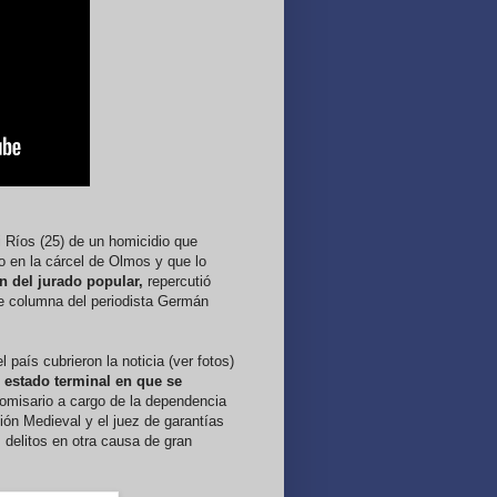
i Ríos (25) de un homicidio que
o en la cárcel de Olmos y que lo
ón del jurado popular,
repercutió
nte columna del periodista Germán
l país cubrieron la noticia (ver fotos)
 estado terminal en que se
misario a cargo de la dependencia
ción Medieval y el juez de garantías
delitos en otra causa de gran