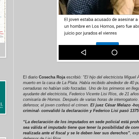
El diario
Cosecha Roja
escribió:
"El hijo del electricista Migue
muerto en la casa de La Plata. Había recibido alrededor de 40 pu
cerraduras no habían sido forzadas. Uno de los primeros en llega
ayudante del electricista, Federico Vicente Lisi Ríos, de 21 años
comisaría de Hornos. Después de varias horas de interrogatorio s
defensor, el joven confesó el crimen.
El juez César Melazo -ho
criminal- convalidó la declaración y Federico Lisi pasó 137
“La declaración de los imputados en sede policial está pro
sea válida el imputado tiene que tener la posibilidad de co
realizada ante el fiscal y se le deben leer sus derechos”
, ex
defensor de Lisi Ríos.