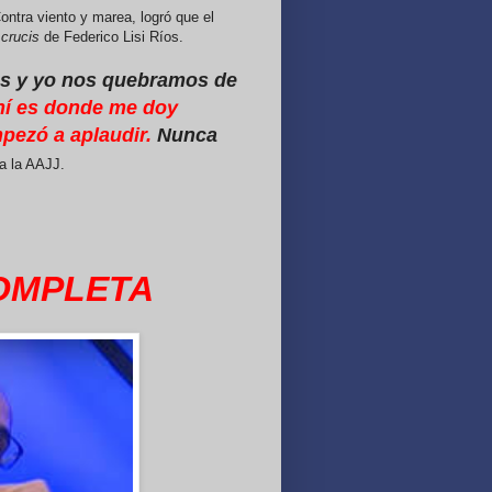
ontra viento y marea, logró que el
 crucis
de Federico Lisi Ríos.
íos y yo nos quebramos de
hí es donde me doy
pezó a aplaudir.
Nunca
a la AAJJ.
COMPLETA