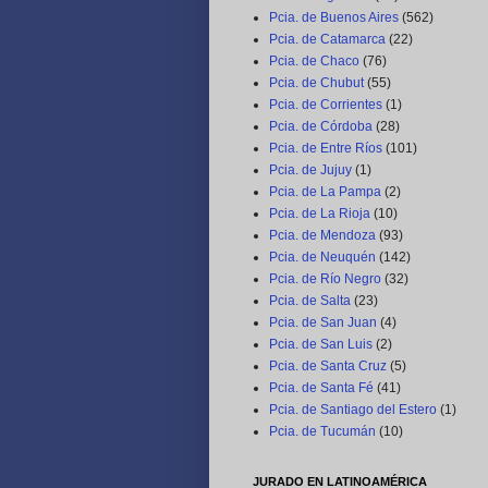
Pcia. de Buenos Aires
(562)
Pcia. de Catamarca
(22)
Pcia. de Chaco
(76)
Pcia. de Chubut
(55)
Pcia. de Corrientes
(1)
Pcia. de Córdoba
(28)
Pcia. de Entre Ríos
(101)
Pcia. de Jujuy
(1)
Pcia. de La Pampa
(2)
Pcia. de La Rioja
(10)
Pcia. de Mendoza
(93)
Pcia. de Neuquén
(142)
Pcia. de Río Negro
(32)
Pcia. de Salta
(23)
Pcia. de San Juan
(4)
Pcia. de San Luis
(2)
Pcia. de Santa Cruz
(5)
Pcia. de Santa Fé
(41)
Pcia. de Santiago del Estero
(1)
Pcia. de Tucumán
(10)
JURADO EN LATINOAMÉRICA