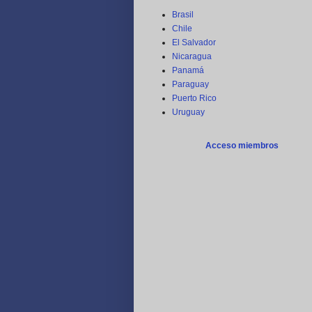
Brasil
Chile
El Salvador
Nicaragua
Panamá
Paraguay
Puerto Rico
Uruguay
Acceso miembros