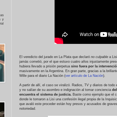
nas
s y
al
El veredicto del jurado en La Plata que declaró
no culpable
a Lis
jamás cometió, por el que estuvo cuatro años injustamente pres
hubiera llevado a prisión perpetua
sino fuera por la intervenci
masivamente en la Argentina. En gran parte, gracias a la brilla
Wille para el diario La Nación (
ver artículo de La Nación
).
A partir de allí, el caso se viralizó. Radios, TV y diarios de todo e
y no salían de su asombro e indignación al tomar conciencia
del
encuentra el sistema de justicia.
Baste como ejemplo que el co
donde le tomaron a Lisi una confesión ilegal propia de la Inquisi
que avaló este proceder están hoy presos y acusados de graves 
notoriedad.