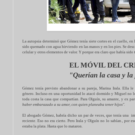
La autopsia determinó que Gómez tenía siete cortes en el cuello, en l
sido quemado con agua hirviendo en las manos y en los pies. Se desc
celular y otros elementos de valor. Y porque era claro que había sido 
EL MÓVIL DEL C
"Querían la casa y la
Gómez tenía previsto abandonar a su pareja, Marina Irala. Ella le
género. Incluso en una oportunidad
lo atacó dormido y Miguel no l
toda costa la casa que compartían. Para Olguín, su amante, y ex pa
haber embarazado a su amor, con quien planeaba tener hijos".
El abogado Gómez, habría dicho un par de veces, que tenía una im
reciente. Eso no era cierto. Pero Irala y Olguín no lo sabían., por e
estaba la plata. Hasta que lo mataron.