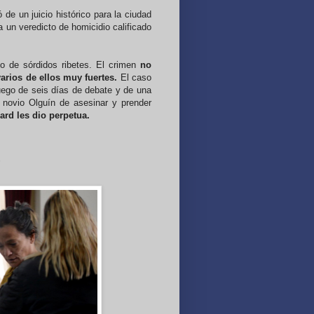
 de un juicio histórico para la ciudad
a un veredicto de homicidio calificado
so de sórdidos ribetes. El crimen
no
varios de ellos muy fuertes.
El caso
uego de seis días de debate y de una
u novio Olguín de asesinar y prender
ard les dio perpetua.
S