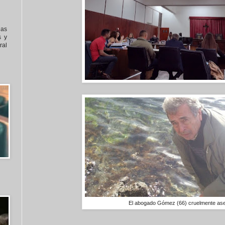
nas
s y
al
El abogado Gómez (66) cruelmente as