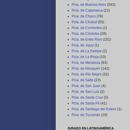
Pcia. de Buenos Aires
(562)
Pcia. de Catamarca
(22)
Pcia. de Chaco
(76)
Pcia. de Chubut
(55)
Pcia. de Corrientes
(1)
Pcia. de Córdoba
(28)
Pcia. de Entre Ríos
(101)
Pcia. de Jujuy
(1)
Pcia. de La Pampa
(2)
Pcia. de La Rioja
(10)
Pcia. de Mendoza
(93)
Pcia. de Neuquén
(142)
Pcia. de Río Negro
(32)
Pcia. de Salta
(23)
Pcia. de San Juan
(4)
Pcia. de San Luis
(2)
Pcia. de Santa Cruz
(5)
Pcia. de Santa Fé
(41)
Pcia. de Santiago del Estero
(1)
Pcia. de Tucumán
(10)
JURADO EN LATINOAMÉRICA