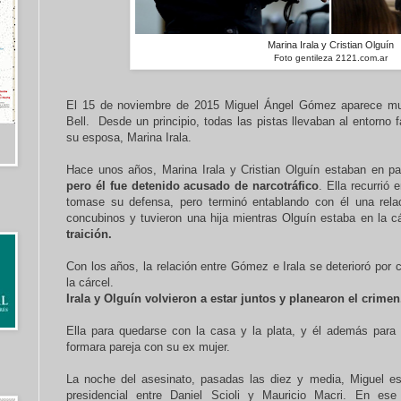
Marina Irala y Cristian Olguín
Foto gentileza 2121.com.ar
El 15 de noviembre de 2015 Miguel Ángel Gómez aparece mu
Bell. Desde un principio, todas las pistas llevaban al entorno
su esposa, Marina Irala.
Hace unos años, Marina Irala y Cristian Olguín estaban en pa
pero él fue detenido acusado de narcotráfico
. Ella recurri
tomase su defensa, pero terminó entablando con él una relac
concubinos y tuvieron una hija mientras Olguín estaba en la c
traición.
Con los años, la relación entre Gómez e Irala se deterioró por 
la cárcel.
Irala y Olguín volvieron a estar juntos y planearon el crimen
Ella para quedarse con la casa y la plata, y él además par
formara pareja con su ex mujer.
La noche del asesinato, pasadas las diez y media, Miguel est
presidencial entre Daniel Scioli y Mauricio Macri. En e