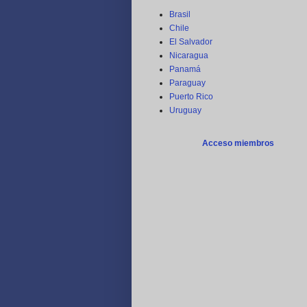
Brasil
Chile
El Salvador
Nicaragua
Panamá
Paraguay
Puerto Rico
Uruguay
Acceso miembros