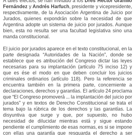
A tales efectos, se han invitado a los
Dres Héctor Granillo
Fernández
y
Andrés Harfuch
, presidente y vicepresidente,
respectivamente, de la Asociación Argentina de Juicio por
Jurados, quienes expondrán sobre la necesidad de que
Argentina adopte un sistema de juicio por jurados. Aunque
bien, esta no resulta ser una facultad legislativa sino una
manda constitucional.
El juicio por jurados aparece en el texto constitucional, en la
parte designada “Autoridades de la Nación”, donde se
establece que es atribución del Congreso dictar las leyes
necesarias para su implantación (artículo 75 inciso 12) y
que es ése el modo en que deben concluir los juicios
criminales ordinarios (artículo 118). Pero la referencia se
encuentra también en la primera parte, concerniente a
declaraciones, derechos y garantías. El artículo 24 proclama
que “El Congreso promoverá ... la implantación del juicio por
jurados” y en textos de Derecho Constitucional se trata el
tema bajo la rúbrica de los derechos y las garantías. La
disyuntiva que surge y que, por supuesto, no hubo
necesidad de dilucidar mientras está y sigue estando
pendiente el cumplimiento de esas normas, es si se impone
con ellas una garantía que resguarda el derecho a ser