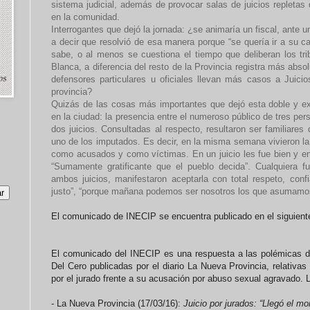
sistema judicial, además de provocar salas de juicios repletas 
en la comunidad.
Interrogantes que dejó la jornada: ¿se animaría un fiscal, ante u
a decir que resolvió de esa manera porque “se quería ir a su 
sabe, o al menos se cuestiona el tiempo que deliberan los tr
Blanca, a diferencia del resto de la Provincia registra más ab
defensores particulares u oficiales llevan más casos a Juici
provincia?
Quizás de las cosas más importantes que dejó esta doble y ex
en la ciudad: la presencia entre el numeroso público de tres per
dos juicios. Consultadas al respecto, resultaron ser familiares
uno de los imputados. Es decir, en la misma semana vivieron la
como acusados y como víctimas. En un juicio les fue bien y en
“Sumamente gratificante que el pueblo decida”. Cualquiera fu
ambos juicios, manifestaron aceptarla con total respeto, con
justo”, “porque mañana podemos ser nosotros los que asumamos
El comunicado de INECIP se encuentra publicado en el siguiente
El comunicado del INECIP es una respuesta a las polémicas de
Del Cero publicadas por el diario La Nueva Provincia, relativas 
por el jurado frente a su acusación por abuso sexual agravado. Le
- La Nueva Provincia (17/03/16):
Juicio por jurados: “Llegó el m