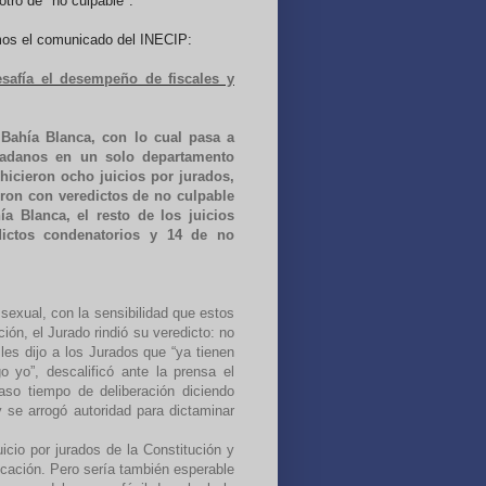
otro de "no culpable".
os el comunicado del INECIP:
esafía el desempeño de fiscales y
 Bahía Blanca, con lo cual pasa a
udadanos en un solo departamento
 hicieron ocho juicios por jurados,
eron con veredictos de no culpable
a Blanca, el resto de los juicios
edictos condenatorios y 14 de no
sexual, con la sensibilidad que estos
ón, el Jurado rindió su veredicto: no
les dijo a los Jurados que “ya tienen
yo”, descalificó ante la prensa el
caso tiempo de deliberación diciendo
 se arrogó autoridad para dictaminar
icio por jurados de la Constitución y
icación. Pero sería también esperable