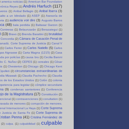
)
america noticias
(1)
American Bar Foundation
Andrés Harfuch
(117)
erónica Reyes
(1)
Anibal Ibarra
(3)
iveros
(1)
Anibal Bellagio
(1)
salto a un blindado
(1)
ASEP
(1)
Asesoría de
audiencia voir dire
(3)
oria
(1)
Augusto Barros
nca
(48)
bala perdida
(1)
Baltasar Garzon
(1)
 Contreras
(1)
Belaunzarán
(1)
Berazategui
(1)
l
(13)
brutalidad
Bravo
(1)
Brenda Barattini
(1)
Cámara de Casación Penal de
 Concordia
(2)
anadá. Corte Suprema de Justicia
(1)
Canal V
Carlos Natiello
(5)
(1)
Carlos Ferrer
(1)
Carlos
rgas Aignasse
(1)
Carta Magna (1215)
(2)
Casa
da por policías
(2)
causa bru
(1)
Cecilia Baroni
rdo C. Nuñez
(2)
CEPES
(1)
cereales
(1)
César
is
(1)
Chesterton
(1)
Chicago
(2)
Chicago Kent
circunstancias extraordinarias de
Cipolleti
(2)
udia Mizawak
(1)
Claudia Pachecho
(1)
Claudia
os de los Estados Unidos
(1)
Colón
(1)
colonia
petencia para legislar
(1)
cómplice secundario
ena
(9)
condenas aanteriores
(1)
Conferencia
jo de la Magistratura
(17)
Constitución
(2)
encional
(1)
contravenciones
(1)
conultation
(1)
gravada de menores
(1)
corrupción de menores.
Corte Suprema
enal Internacional La Haya
(1)
Corte Suprema de
 Justicia de Santa Fe
(1)
ristian Penna
(41)
Cristina Fernández de
culpable
(2)
culpa.
(1)
culpabilidad
(1)