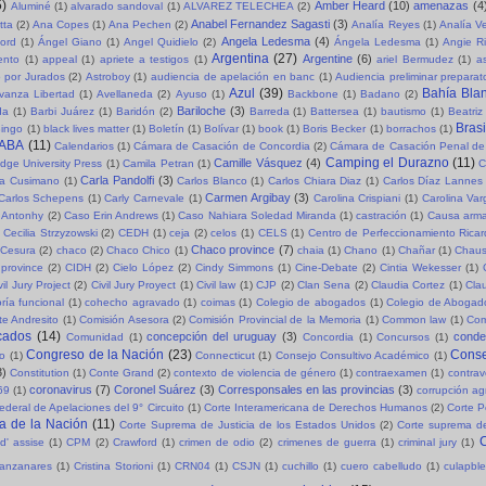
5)
Amber Heard
(10)
amenazas
(4
Aluminé
(1)
alvarado sandoval
(1)
ALVAREZ TELECHEA
(2)
Anabel Fernandez Sagasti
(3)
tta
(2)
Ana Copes
(1)
Ana Pechen
(2)
Analía Reyes
(1)
Analía V
Angela Ledesma
(4)
ord
(1)
Ángel Giano
(1)
Angel Quidielo
(2)
Ángela Ledesma
(1)
Angie R
Argentina
(27)
Argentine
(6)
ento
(1)
appeal
(1)
apriete a testigos
(1)
ariel Bermudez
(1)
a
o por Jurados
(2)
Astroboy
(1)
audiencia de apelación en banc
(1)
Audiencia preliminar preparat
Azul
(39)
Bahía Bla
vanza Libertad
(1)
Avellaneda
(2)
Ayuso
(1)
Backbone
(1)
Badano
(2)
Bariloche
(3)
da
(1)
Barbi Juárez
(1)
Baridón
(2)
Barreda
(1)
Battersea
(1)
bautismo
(1)
Beatriz
Brasi
ingo
(1)
black lives matter
(1)
Boletín
(1)
Bolívar
(1)
book
(1)
Boris Becker
(1)
borrachos
(1)
ABA
(11)
Calendarios
(1)
Cámara de Casación de Concordia
(2)
Cámara de Casación Penal de
Camping el Durazno
(11)
Camille Vásquez
(4)
dge University Press
(1)
Camila Petran
(1)
C
Carla Pandolfi
(3)
la Cusimano
(1)
Carlos Blanco
(1)
Carlos Chiara Diaz
(1)
Carlos Díaz Lannes
Carmen Argibay
(3)
Carlos Schepens
(1)
Carly Carnevale
(1)
Carolina Crispiani
(1)
Carolina Va
 Antonhy
(2)
Caso Erin Andrews
(1)
Caso Nahiara Soledad Miranda
(1)
castración
(1)
Causa arma
Cecilia Strzyzowski
(2)
CEDH
(1)
ceja
(2)
celos
(1)
CELS
(1)
Centro de Perfeccionamiento Rica
Chaco province
(7)
Cesura
(2)
chaco
(2)
Chaco Chico
(1)
chaia
(1)
Chano
(1)
Chañar
(1)
Chaus
province
(2)
CIDH
(2)
Cielo López
(2)
Cindy Simmons
(1)
Cine-Debate
(2)
Cintia Wekesser
(1)
vil Jury Project
(2)
Civil Jury Proyect
(1)
Civil law
(1)
CJP
(2)
Clan Sena
(2)
Claudia Cortez
(1)
Cla
ría funcional
(1)
cohecho agravado
(1)
coimas
(1)
Colegio de abogados
(1)
Colegio de Abogad
e Andresito
(1)
Comisión Asesora
(2)
Comisión Provincial de la Memoria
(1)
Common law
(1)
Com
cados
(14)
concepción del uruguay
(3)
cond
Comunidad
(1)
Concordia
(1)
Concursos
(1)
Congreso de la Nación
(23)
Conse
so
(1)
Connecticut
(1)
Consejo Consultivo Académico
(1)
3)
Constitution
(1)
Conte Grand
(2)
contexto de violencia de género
(1)
contraexamen
(1)
contrav
coronavirus
(7)
Coronel Suárez
(3)
Corresponsales en las provincias
(3)
69
(1)
corrupción a
ederal de Apelaciones del 9° Circuito
(1)
Corte Interamericana de Derechos Humanos
(2)
Corte P
a de la Nación
(11)
Corte Suprema de Justicia de los Estados Unidos
(2)
Corte suprema de
C
d' assise
(1)
CPM
(2)
Crawford
(1)
crimen de odio
(2)
crimenes de guerra
(1)
criminal jury
(1)
Manzanares
(1)
Cristina Storioni
(1)
CRN04
(1)
CSJN
(1)
cuchillo
(1)
cuero cabelludo
(1)
culapble