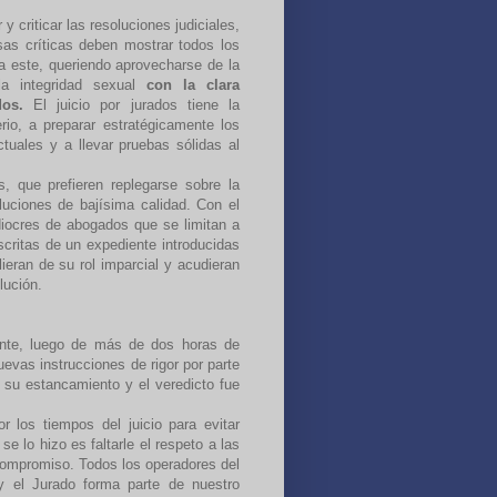
 criticar las resoluciones judiciales,
sas críticas deben mostrar todos los
a este, queriendo aprovecharse de la
la integridad sexual
con la clara
dos.
El juicio por jurados tiene la
erio, a preparar estratégicamente los
tuales y a llevar pruebas sólidas al
s, que prefieren replegarse sobre la
uciones de bajísima calidad. Con el
diocres de abogados que se limitan a
critas de un expediente introducidas
ieran de su rol imparcial y acudieran
olución.
uiente, luego de más de dos horas de
uevas instrucciones de rigor por parte
ó su estancamiento y el veredicto fue
 los tiempos del juicio para evitar
e lo hizo es faltarle el respeto a las
compromiso. Todos los operadores del
y el Jurado forma parte de nuestro