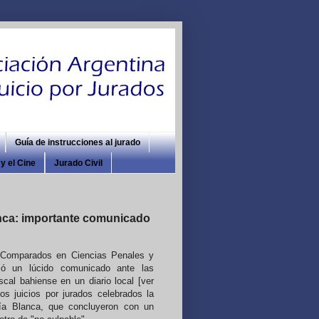
Guía de instrucciones al jurado
y el Cine
Jurado Civil
anca: importante comunicado
s Comparados en Ciencias Penales y
ió un lúcido comunicado ante las
scal bahiense en un diario local [ver
dos juicios por jurados celebrados la
a Blanca, que concluyeron con un