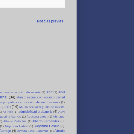
Noticias previas
Abel
agravado seguido de muerte
(1)
ABC
(1)
arnal
(34)
abuso sexual con acceso carnal
o por policías en ocasión de sus funciones
(1)
rajante
(14)
abuso sexual seguido de muerte
admisibilidad probatoria
(6)
1)
Ad Hoc
(1)
ADN
gustina Atencio
(1)
Agustina Lloret
(1)
Ahmaud
3)
Alberto Fernández
(3)
Alberto Dalla Via
(1)
Alejandro Cascio
(8)
(1)
Alejandro Cabral
(1)
 Cornejo
(4)
Alfredo
Alfredo Elosu Larumbe
(1)