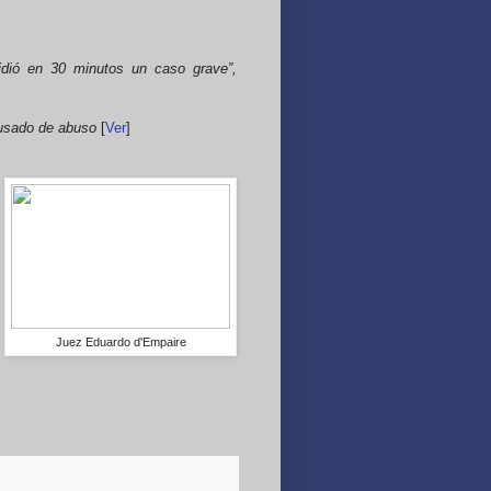
cidió en 30 minutos un caso grave”,
cusado de abuso
[
Ver
]
Juez Eduardo d'Empaire