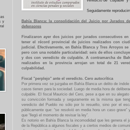
veredicto de "culpable" y 
Seguidamente reproducim
nas
Bahía Blanca: la consolidación del Juicio por Jurados d
s y
al
defensores
Finalizaron ayer dos juicios por jurados consecutivos en
tener el récord provincial de juicios realizados con ci
judicial. Efectivamente, en Bahía Blanca y Tres Arroyos se
pero con una notable particularidad: seis de ellos concluy
y dos con veredicto de culpable. A contramarcha de Bahí
realizados en la provincia arrojan un total de 21 ver
culpabilidad.
Fiscal "perplejo" ante el veredicto. Cero autocrítica
Por primera vez se juzgaba en Bahía Blanca un delito de índole 
casos tienen para la sociedad. Luego de media hora de deliberaci
culpable. El fiscal Mauricio del Cero, pese a que en su alegato 
su convicción formada y seguramente es la misma que tengo 
veredicto del Pueblo no sólo por lo resuelto, sino por el es
públicamente que: “se resolvió en media hora un caso grave” y
que “llegó el momento de revisar la ley”.
Es notorio en Bahía Blanca la incomodidad que les genera el ju
de la República a algunos fiscales y a ciertos medios de comun