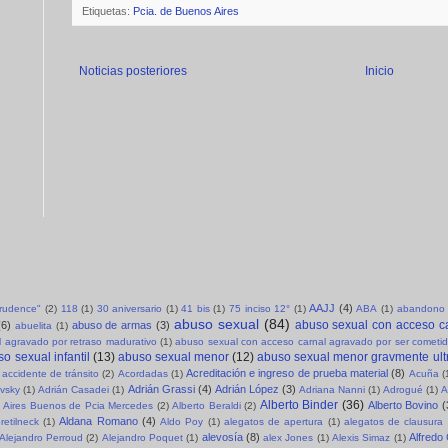
Etiquetas:
Pcia. de Buenos Aires
Noticias posteriores
Inicio
AAJJ
(4)
sprudence"
(2)
118
(1)
30 aniversario
(1)
41 bis
(1)
75 inciso 12°
(1)
ABA
(1)
abandono 
abuso sexual
(84)
abuso sexual con acceso c
(6)
abuso de armas
(3)
abuelita
(1)
 agravado por retraso madurativo
(1)
abuso sexual con acceso carnal agravado por ser cometid
o sexual infantil
(13)
abuso sexual menor
(12)
abuso sexual menor gravmente ult
Acreditación e ingreso de prueba material
(8)
accidente de tránsito
(2)
Acordadas
(1)
Acuña
(
Adrián Grassi
(4)
Adrián López
(3)
evsky
(1)
Adrián Casadei
(1)
Adriana Nanni
(1)
Adrogué
(1)
A
Alberto Binder
(36)
Alberto Bovino
(
Aires Buenos de Pcia Mercedes
(2)
Alberto Beraldi
(2)
Aldana Romano
(4)
retilneck
(1)
Aldo Poy
(1)
alegatos de apertura
(1)
alegatos de clausura
alevosía
(8)
Alfredo
Alejandro Perroud
(2)
Alejandro Poquet
(1)
alex Jones
(1)
Alexis Simaz
(1)