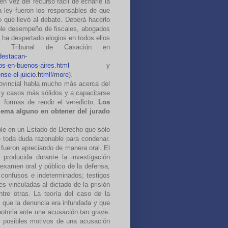
n vez del recurso fácil de echarle la
la ley fueron los responsables de que
go que llevó al debate. Deberá hacerlo
ble desempeño de fiscales, abogados
 ha despertado elogios en todos ellos
l Tribunal de Casación en
destacan-
dos-en-buenos-aires.html
y
ense-el-juicio.html#more
).
ovincial habla mucho más acerca del
a y casos más sólidos y a capacitarse
s formas de rendir el veredicto.
Los
blema alguno en obtener del jurado
ible en un Estado de Derecho que sólo
de toda duda razonable para condenar.
 fueron apreciando de manera oral. El
producida durante la investigación
examen oral y público de la defensa,
confusos e indeterminados; testigos
s vinculadas al dictado de la prisión
ntre otras. La teoría del caso de la
 que la denuncia era infundada y que
notoria ante una acusación tan grave.
s posibles motivos de una acusación