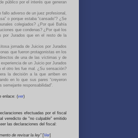
de público por el interés que generan
n fallo adverso de un juez profesional,
casa” o porque estaba “cansado”? ¿Se
ibunales colegiados? ¿Por qué Bahía
soluciones que condenas? ¿Por qué los
os por Jurados que en el resto de la
itosa jornada de Juicios por Jurados
sonas que fueron protagonistas en los
 directos de una de las víctimas y de
 experiencia de un Juicio por Jurados
 el otro les fue mal. ¿Su sensación?
era la decisión a la que arriben en
fiando en lo que sus pares “creyeron
 semejante responsabilidad”.
 enlace: (
ver
)
claraciones efectuadas por el fiscal
al veredicto de "no culpable" emitido
er las declaraciones del fiscal:
omento de revisar la ley”
[
Ver
]