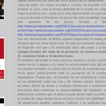
alguna autocrítica de parte del fiscal acerca de su desempeño, e
culpa de todos sus males al jurado o a la ley. Ni el jurado ni 
perdiera el juicio, sino la notoria debilidad de la prueba de car
mejor la próxima vez, como ya lo está demostrando el impeca
y jueces de toda la Provincia con juicios de esta modalidad, que
(ver opiniones de los jueces, fiscales y de
http://www.juicioporjurados.org/2015/11/los-jueces-bonaerenses-
al.html;http://www.juicioporjurados.org/2015/10/el-juicio-por-jura
http://www.juicioporjurados.org/2015/10/para-la-casacion-bonaer
Que las absoluciones en Bahía superen largamente la media pr
esfuerzo que les resta hacer a los fiscales por presentar prueb
en litigación oral que a la destacable labor del jurado o a la
colegas fiscales del resto de la provincia no tuvieron pro
21 condenas frente a 14 absoluciones.
El veredicto del jurado en este caso fue correcto y el único pos
puede enviar a alguien a la cárcel si existió prueba más allá 
Los jurados formaron su convicción en función de la prueba que
fiscal apoyó prácticamente toda su acusación en la prueba 
preparatoria. Prueba que, al momento de ser sometida al contra
se fue debilitando cada vez más y de manera notoria. Hechos 
de oídas; dichos de dichos y confusas referencias a resolucione
preventiva para evidenciar la responsabilidad del imputado, e
defensa fue sostener que el abuso sexual jamás había ocurrido,
la prueba de cargo producida en el juicio mostró una debilidad 
Se remarcaron aquellos aspectos confusos y se graficaron lo