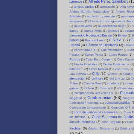
Alfredo Perez Galimberti
(1
Larumbe
(3)
amicus curiae
(3)
(1)
ampliación
(1)
Ana Arme
Andres Mahnke Malschafsky
(1)
Andres Rieut
Animate
(1)
anulación y reenvío
(2)
apartami
Incapaces
(1)
Asociación Paraguaya de Juici
(1)
automovilista
(2)
autopercibida mujer
(1)
A
banda
(1)
banda mixta
(1)
Baracus
(1)
baran
Bienvenido Rodriguez Basalo
(4)
Binder
(1)
B
C.A.B.A.
(27)
C
policial
(4)
Buenos Aires
(1)
Paraná
(3)
Cámara de Diputados
(3)
Cambri
(1)
cáncer grado 5
(1)
Carl Mittermaier
(2)
Car
Peralta
(1)
Carlos Perez
(1)
Carlos Reussi
(1)
Rosada
(1)
Caso Brad Cooper
(1)
Caso Casey
(1)
Cecilia González
(1)
Cecilia Goyeneche
(1)
Albarracín
(2)
César Melazo
(1)
Cesar Sivo
(1)
Chile
(10)
Law Review
(1)
Christe
(2)
Chubut 
atenuación
(6)
civil jury
(8)
civil jury act
(2)
Ci
Sbdar
(1)
Claudio Saul
(2)
coartada
(1)
coauto
galesa
(1)
Colson
(1)
Colston 4
(1)
Comandant
Comuni
(1)
comprobación del veredicto
(1)
Conferencias
(53)
magistral
(1)
congre
constitucionalidad
(
Constitución Nacional
(1)
Convención Constituyente
(1)
Convenio OIT 1
corte de justicia de catamarca
(3)
(1)
Corte F
Corte Suprema de Justici
de Justicia
(4)
Justicia Mendoza
(3)
cosa juzgada
(2)
cour 
Kirchner
(5)
Cristina Fioramonti
(1)
Cristina 