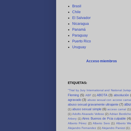
Brasil
Chile
El Salvador
Nicaragua
Panamá
Paraguay
Puerto Rico
Uruguay
Acceso miembros
ETIQUETAS:
"Trial by Jury International and National Juri
Fleming
(5)
ABOTA
(3)
absolución
ABF
(1)
agravado
(3)
abuso sexual con acceso carnal
abus
abuso sexual gravamente ultrajante
(7)
abuso sexual simple
(6)
(1)
acceso carnal
(1)
(1)
Adolfo Alvarado Velloso
(2)
Adrian Berdich
Aires Buenos de Pcia culpable
(4)
Arbery
(1)
Alberto Pérez
(2)
Alberto Sero
(1)
Alberto We
Alejandro Fernandez
(1)
Alejandro Panizzi
(1)