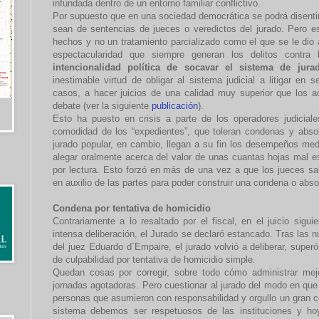
infundada dentro de un entorno familiar conflictivo.
Por supuesto que en una sociedad democrática se podrá disentir y
sean de sentencias de jueces o veredictos del jurado. Pero e
hechos y no un tratamiento parcializado como el que se le dio 
espectacularidad que siempre generan los delitos contra 
intencionalidad política de socavar el sistema de jura
inestimable virtud de obligar al sistema judicial a litigar en s
casos, a hacer juicios de una calidad muy superior que los ac
debate (ver la siguiente
publicación
).
Esto ha puesto en crisis a parte de los operadores judiciale
comodidad de los “expedientes”, que toleran condenas y absol
jurado popular, en cambio, llegan a su fin los desempeños me
alegar oralmente acerca del valor de unas cuantas hojas mal es
por lectura. Esto forzó en más de una vez a que los jueces sal
en auxilio de las partes para poder construir una condena o abs
Condena por tentativa de homicidio
Contrariamente a lo resaltado por el fiscal, en el juicio sig
intensa deliberación, el Jurado se declaró estancado. Tras las n
del juez Eduardo d`Empaire, el jurado volvió a deliberar, super
de culpabilidad por tentativa de homicidio simple.
Quedan cosas por corregir, sobre todo cómo administrar mejor
jornadas agotadoras. Pero cuestionar al jurado del modo en que s
personas que asumieron con responsabilidad y orgullo un gran 
sistema debemos ser respetuosos de las instituciones y ho