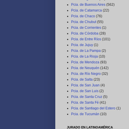
Pcia. de Buenos Aires
(562)
Pcia. de Catamarca
(22)
Pcia. de Chaco
(76)
Pcia. de Chubut
(55)
Pcia. de Corrientes
(1)
Pcia. de Córdoba
(28)
Pcia. de Entre Ríos
(101)
Pcia. de Jujuy
(1)
Pcia. de La Pampa
(2)
Pcia. de La Rioja
(10)
Pcia. de Mendoza
(93)
Pcia. de Neuquén
(142)
Pcia. de Río Negro
(32)
Pcia. de Salta
(23)
Pcia. de San Juan
(4)
Pcia. de San Luis
(2)
Pcia. de Santa Cruz
(5)
Pcia. de Santa Fé
(41)
Pcia. de Santiago del Estero
(1)
Pcia. de Tucumán
(10)
JURADO EN LATINOAMÉRICA