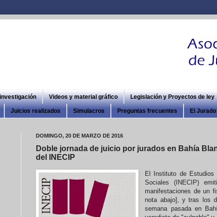
 investigación
Videos y material gráfico
Legislación y Proyectos de ley
Juicios realizados
Simulacros
Preguntas frecuentes
El Jurado 
DOMINGO, 20 DE MARZO DE 2016
Doble jornada de juicio por jurados en Bahía Bl
del INECIP
El Instituto de Estudio
Sociales (INECIP) emit
manifestaciones de un fi
nota abajo], y tras los 
semana pasada en Bahí