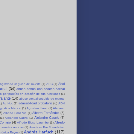
Abel
agravado seguido de muerte
(1)
ABC
(1)
arnal
(34)
abuso sexual con acceso carnal
o por policías en ocasión de sus funciones
(1)
rajante
(14)
abuso sexual seguido de muerte
admisibilidad probatoria
(6)
1)
Ad Hoc
(1)
ADN
gustina Atencio
(1)
Agustina Lloret
(1)
Ahmaud
3)
Alberto Fernández
(3)
Alberto Dalla Via
(1)
Alejandro Cascio
(8)
(1)
Alejandro Cabral
(1)
 Cornejo
(4)
Alfredo
Alfredo Elosu Larumbe
(1)
)
america noticias
(1)
American Bar Foundation
Andrés Harfuch
(117)
erónica Reyes
(1)