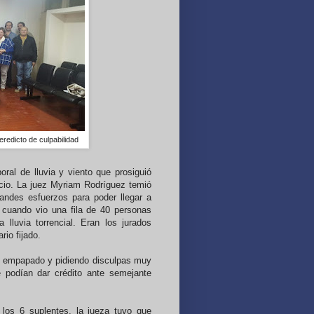
eredicto de culpabilidad
al de lluvia y viento que prosiguió
icio. La juez Myriam Rodríguez temió
andes esfuerzos para poder llegar a
 cuando vio una fila de 40 personas
lluvia torrencial. Eran los jurados
io fijado.
o, empapado y pidiendo disculpas muy
e podían dar crédito ante semejante
y los 6 suplentes, la jueza tuvo que