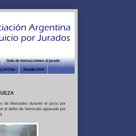
Guía de instrucciones al jurado
y el Cine
Jurado Civil
JUEZA
s de Mercedes durante el juicio por
or el delito de homicidio agravado por
d.