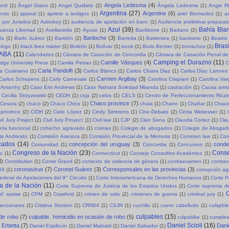
Angela Ledesma
(4)
ord
(1)
Ángel Giano
(1)
Angel Quidielo
(2)
Ángela Ledesma
(1)
Angie R
Argentina
(27)
Argentine
(6)
ento
(1)
appeal
(1)
apriete a testigos
(1)
ariel Bermudez
(1)
a
o por Jurados
(2)
Astroboy
(1)
audiencia de apelación en banc
(1)
Audiencia preliminar preparat
Azul
(39)
Bahía Bla
vanza Libertad
(1)
Avellaneda
(2)
Ayuso
(1)
Backbone
(1)
Badano
(2)
Bariloche
(3)
da
(1)
Barbi Juárez
(1)
Baridón
(2)
Barreda
(1)
Battersea
(1)
bautismo
(1)
Beatriz
Brasi
ingo
(1)
black lives matter
(1)
Boletín
(1)
Bolívar
(1)
book
(1)
Boris Becker
(1)
borrachos
(1)
ABA
(11)
Calendarios
(1)
Cámara de Casación de Concordia
(2)
Cámara de Casación Penal de
Camping el Durazno
(11)
Camille Vásquez
(4)
dge University Press
(1)
Camila Petran
(1)
C
Carla Pandolfi
(3)
la Cusimano
(1)
Carlos Blanco
(1)
Carlos Chiara Diaz
(1)
Carlos Díaz Lannes
Carmen Argibay
(3)
Carlos Schepens
(1)
Carly Carnevale
(1)
Carolina Crispiani
(1)
Carolina Va
 Antonhy
(2)
Caso Erin Andrews
(1)
Caso Nahiara Soledad Miranda
(1)
castración
(1)
Causa arma
Cecilia Strzyzowski
(2)
CEDH
(1)
ceja
(2)
celos
(1)
CELS
(1)
Centro de Perfeccionamiento Rica
Chaco province
(7)
Cesura
(2)
chaco
(2)
Chaco Chico
(1)
chaia
(1)
Chano
(1)
Chañar
(1)
Chaus
province
(2)
CIDH
(2)
Cielo López
(2)
Cindy Simmons
(1)
Cine-Debate
(2)
Cintia Wekesser
(1)
vil Jury Project
(2)
Civil Jury Proyect
(1)
Civil law
(1)
CJP
(2)
Clan Sena
(2)
Claudia Cortez
(1)
Cla
ría funcional
(1)
cohecho agravado
(1)
coimas
(1)
Colegio de abogados
(1)
Colegio de Abogad
e Andresito
(1)
Comisión Asesora
(2)
Comisión Provincial de la Memoria
(1)
Common law
(1)
Com
cados
(14)
concepción del uruguay
(3)
cond
Comunidad
(1)
Concordia
(1)
Concursos
(1)
Congreso de la Nación
(23)
Conse
so
(1)
Connecticut
(1)
Consejo Consultivo Académico
(1)
3)
Constitution
(1)
Conte Grand
(2)
contexto de violencia de género
(1)
contraexamen
(1)
contrav
coronavirus
(7)
Coronel Suárez
(3)
Corresponsales en las provincias
(3)
69
(1)
corrupción a
ederal de Apelaciones del 9° Circuito
(1)
Corte Interamericana de Derechos Humanos
(2)
Corte P
a de la Nación
(11)
Corte Suprema de Justicia de los Estados Unidos
(2)
Corte suprema de
C
d' assise
(1)
CPM
(2)
Crawford
(1)
crimen de odio
(2)
crimenes de guerra
(1)
criminal jury
(1)
Manzanares
(1)
Cristina Storioni
(1)
CRN04
(1)
CSJN
(1)
cuchillo
(1)
cuero cabelludo
(1)
culapble
culpables
(15)
 de robo
(7)
culpable. homicidio en ocasión de robo
(5)
culpablke
(1)
cumple
Daniel Scioli
(16)
 Erbetta
(7)
Dani
Daniel Espilocin
(1)
Daniel Malnatti
(1)
Daniel Salvador
(1)