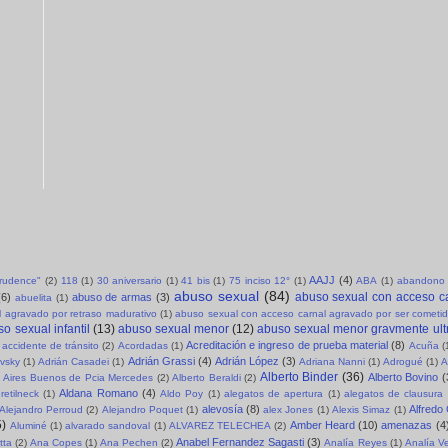
AAJJ
(4)
sprudence"
(2)
118
(1)
30 aniversario
(1)
41 bis
(1)
75 inciso 12°
(1)
ABA
(1)
abandono 
abuso sexual
(84)
abuso sexual con acceso c
(6)
abuso de armas
(3)
abuelita
(1)
 agravado por retraso madurativo
(1)
abuso sexual con acceso carnal agravado por ser cometid
o sexual infantil
(13)
abuso sexual menor
(12)
abuso sexual menor gravmente ult
Acreditación e ingreso de prueba material
(8)
accidente de tránsito
(2)
Acordadas
(1)
Acuña
(
Adrián Grassi
(4)
Adrián López
(3)
evsky
(1)
Adrián Casadei
(1)
Adriana Nanni
(1)
Adrogué
(1)
A
Alberto Binder
(36)
Alberto Bovino
(
Aires Buenos de Pcia Mercedes
(2)
Alberto Beraldi
(2)
Aldana Romano
(4)
retilneck
(1)
Aldo Poy
(1)
alegatos de apertura
(1)
alegatos de clausura
alevosía
(8)
Alfredo
Alejandro Perroud
(2)
Alejandro Poquet
(1)
alex Jones
(1)
Alexis Simaz
(1)
5)
Amber Heard
(10)
amenazas
(4
Aluminé
(1)
alvarado sandoval
(1)
ALVAREZ TELECHEA
(2)
Anabel Fernandez Sagasti
(3)
tta
(2)
Ana Copes
(1)
Ana Pechen
(2)
Analía Reyes
(1)
Analía V