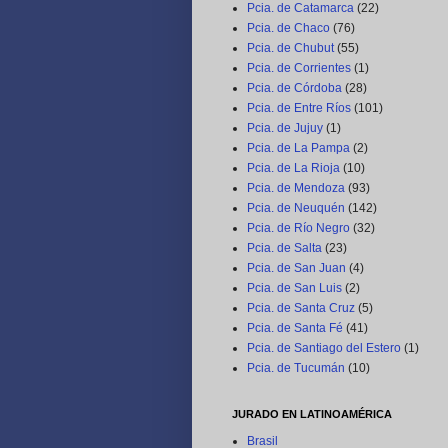
Pcia. de Catamarca
(22)
Pcia. de Chaco
(76)
Pcia. de Chubut
(55)
Pcia. de Corrientes
(1)
Pcia. de Córdoba
(28)
Pcia. de Entre Ríos
(101)
Pcia. de Jujuy
(1)
Pcia. de La Pampa
(2)
Pcia. de La Rioja
(10)
Pcia. de Mendoza
(93)
Pcia. de Neuquén
(142)
Pcia. de Río Negro
(32)
Pcia. de Salta
(23)
Pcia. de San Juan
(4)
Pcia. de San Luis
(2)
Pcia. de Santa Cruz
(5)
Pcia. de Santa Fé
(41)
Pcia. de Santiago del Estero
(1)
Pcia. de Tucumán
(10)
JURADO EN LATINOAMÉRICA
Brasil