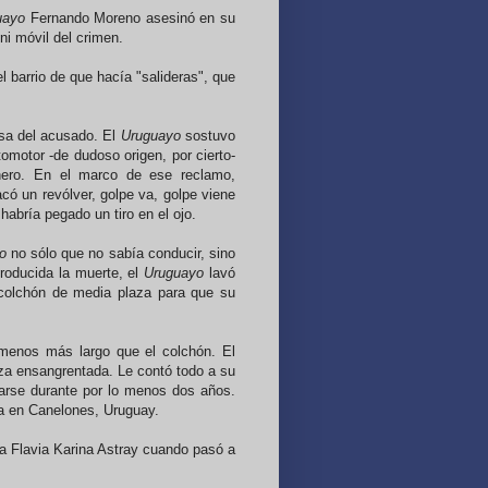
uayo
Fernando Moreno asesinó en su
ni móvil del crimen.
l barrio de que hacía "salideras", que
asa del acusado. El
Uruguayo
sostuvo
tomotor -de dudoso origen, por cierto-
nero. En el marco de ese reclamo,
acó un revólver, golpe va, golpe viene
habría pegado un tiro en el ojo.
o
no sólo que no sabía conducir, sino
roducida la muerte, el
Uruguayo
lavó
 colchón de media plaza para que su
 menos más largo que el colchón. El
za ensangrentada. Le contó todo a su
arse durante por lo menos dos años.
da en Canelones, Uruguay.
da Flavia Karina Astray cuando pasó a