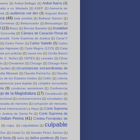
Anibal Ibarra
(3)
iveros
(1)
Anibal Bellagio
(1)
salto a un blindado
(1)
ASEP
(1)
Asesoría de
audiencia voir dire
(3)
oria
(1)
Augusto Barros
nca
(48)
bala perdida
(1)
Baltasar Garzon
(1)
 Contreras
(1)
Belaunzarán
(1)
Berazategui
(1)
l
(13)
brutalidad
Bravo
(1)
Brenda Barattini
(1)
Cámara de Casación Penal de
 Concordia
(2)
anadá. Corte Suprema de Justicia
(1)
Canal V
Carlos Natiello
(5)
(1)
Carlos Ferrer
(1)
Carlos
rgas Aignasse
(1)
Carta Magna (1215)
(2)
Casa
da por policías
(2)
causa bru
(1)
Cecilia Baroni
rdo C. Nuñez
(2)
CEPES
(1)
cereales
(1)
César
is
(1)
Chesterton
(1)
Chicago
(2)
Chicago Kent
circunstancias extraordinarias de
Cipolleti
(2)
udia Mizawak
(1)
Claudia Pachecho
(1)
Claudia
os de los Estados Unidos
(1)
Colón
(1)
colonia
petencia para legislar
(1)
cómplice secundario
ena
(9)
condenas aanteriores
(1)
Conferencia
jo de la Magistratura
(17)
Constitución
(2)
encional
(1)
contravenciones
(1)
conultation
(1)
gravada de menores
(1)
corrupción de menores.
Corte Suprema
enal Internacional La Haya
(1)
Corte Suprema de
 Justicia de Santa Fe
(1)
ristian Penna
(41)
Cristina Fernández de
culpable
(2)
culpa.
(1)
culpabilidad
(1)
años
(1)
Cutral Co
(1)
Damián Pérez Santos
(1)
el Soria
(3)
daños punitivos
(5)
daño
(1)
Dario