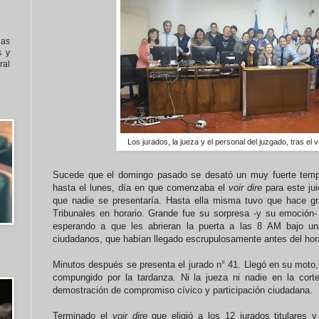
nas
s y
al
Los jurados, la jueza y el personal del juzgado, tras el v
Sucede que el domingo pasado se desató un muy fuerte tempor
hasta el lunes, día en que comenzaba el
voir dire
para este ju
que nadie se presentaría. Hasta ella misma tuvo que hace gr
Tribunales en horario. Grande fue su sorpresa -y su emoción-
esperando a que les abrieran la puerta a las 8 AM bajo una 
ciudadanos, que habían llegado escrupulosamente antes del horar
Minutos después se presenta el jurado n° 41. Llegó en su mot
compungido por la tardanza. Ni la jueza ni nadie en la cort
demostración de compromiso cívico y participación ciudadana.
Terminado el
voir dire
que eligió a los 12 jurados titulares 