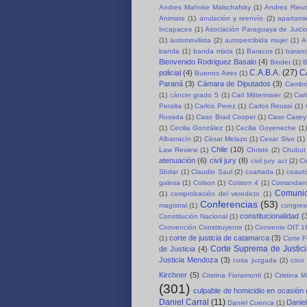
Andres Mahnke Malschafsky
(1)
Andres Rieut
Animate
(1)
anulación y reenvío
(2)
apartami
Incapaces
(1)
Asociación Paraguaya de Juici
(1)
automovilista
(2)
autopercibida mujer
(1)
A
banda
(1)
banda mixta
(1)
Baracus
(1)
baran
Bienvenido Rodriguez Basalo
(4)
Binder
(1)
B
C.A.B.A.
(27)
C
policial
(4)
Buenos Aires
(1)
Paraná
(3)
Cámara de Diputados
(3)
Cambri
(1)
cáncer grado 5
(1)
Carl Mittermaier
(2)
Car
Peralta
(1)
Carlos Perez
(1)
Carlos Reussi
(1)
Rosada
(1)
Caso Brad Cooper
(1)
Caso Casey
(1)
Cecilia González
(1)
Cecilia Goyeneche
(1)
Albarracín
(2)
César Melazo
(1)
Cesar Sivo
(1)
Chile
(10)
Law Review
(1)
Christe
(2)
Chubut 
atenuación
(6)
civil jury
(8)
civil jury act
(2)
Ci
Sbdar
(1)
Claudio Saul
(2)
coartada
(1)
coauto
galesa
(1)
Colson
(1)
Colston 4
(1)
Comandant
Comuni
(1)
comprobación del veredicto
(1)
Conferencias
(53)
magistral
(1)
congre
constitucionalidad
(
Constitución Nacional
(1)
Convención Constituyente
(1)
Convenio OIT 1
corte de justicia de catamarca
(3)
(1)
Corte F
Corte Suprema de Justici
de Justicia
(4)
Justicia Mendoza
(3)
cosa juzgada
(2)
cour 
Kirchner
(5)
Cristina Fioramonti
(1)
Cristina 
(301)
culpable de homicidio en ocasión
Daniel Carral
(11)
Daniel
Daniel Cuenca
(1)