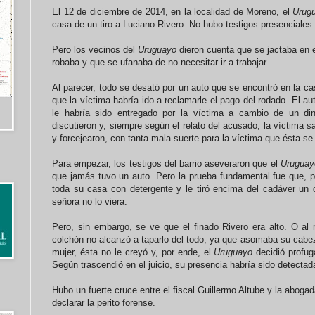
El 12 de diciembre de 2014, en la localidad de Moreno, el
Urug
casa de un tiro a Luciano Rivero. No hubo testigos presenciales 
Pero los vecinos del
Uruguayo
dieron cuenta que se jactaba en e
robaba y que se ufanaba de no necesitar ir a trabajar.
Al parecer, todo se desató por un auto que se encontró en la c
que la víctima habría ido a reclamarle el pago del rodado. El au
le habría sido entregado por la víctima a cambio de un di
discutieron y, siempre según el relato del acusado, la víctima s
y forcejearon, con tanta mala suerte para la víctima que ésta se 
Para empezar, los testigos del barrio aseveraron que el
Uruguay
que jamás tuvo un auto. Pero la prueba fundamental fue que, p
toda su casa con detergente y le tiró encima del cadáver un
señora no lo viera.
Pero, sin embargo, se ve que el finado Rivero era alto. O al
colchón no alcanzó a taparlo del todo, ya que asomaba su cabe
mujer, ésta no le creyó y, por ende, el
Uruguayo
decidió profug
Según trascendió en el juicio, su presencia habría sido detecta
Hubo un fuerte cruce entre el fiscal Guillermo Altube y la aboga
declarar la perito forense.