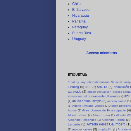
Chile
El Salvador
Nicaragua
Panamá
Paraguay
Puerto Rico
Uruguay
Acceso miembros
ETIQUETAS:
"Trial by Jury International and National Juri
Fleming
(5)
ABOTA
(3)
absolución
ABF
(1)
agravado
(3)
abuso sexual con acceso carnal
abus
abuso sexual gravamente ultrajante
(7)
abuso sexual simple
(6)
(1)
acceso carnal
(1)
(1)
Adolfo Alvarado Velloso
(2)
Adrian Berdich
Aires Buenos de Pcia culpable
(4)
Arbery
(1)
Alberto Pérez
(2)
Alberto Sero
(1)
Alberto We
Alejandro Fernandez
(1)
Alejandro Panizzi
(1)
Alfredo Perez Galimberti
(1
Larumbe
(3)
amicus curiae
(3)
(1)
ampliación
(1)
Ana Arme