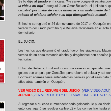
Se lo dijo al jurado en la cara:
“Me salvé porque él estaba borr
la vida a mi hijo"
,
aseguró Juan Omar Bellavía,
el jubilado al 
culpable”
por matar de varios disparos a un malviviente de f
robado el teléfono celular a su hijo discapacitado mental.
El hecho se registró el 24 de noviembre de 2017 en Quequén en el
veredicto del jurado permitió que Bellavía recuperara en el acto 
domiciliario.
EL JUICIO:
Los hechos que determinó el jurado fueron los siguientes: Maur
vereda de su casa tomando alcohol y drogándose con cocaína j
fechorías.
El hijo de Bellavía, Emiliando, con una severa discapacidad ment
golpes con un palo por González para robarle el celular y así ca
González además tenía antecedentes penales por el asesinato 
años atrás también en Quequén.
VER VIDEO DEL RESUMEN DEL JUICIO
(
VER VIDEO AQUÍ
JURADO
(
VER VEREDICTO Y DECLARACIONES DEL ACUS
Al regresar a su casa el muchacho todo golpeado, le pudo decir 
entonces agarró su revólver calibre 32 y fue con su hijo hasta e