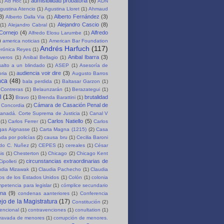
admisibilidad probatoria
(6)
1)
Ad Hoc
(1)
ADN
gustina Atencio
(1)
Agustina Lloret
(1)
Ahmaud
3)
Alberto Fernández
(3)
Alberto Dalla Via
(1)
Alejandro Cascio
(8)
(1)
Alejandro Cabral
(1)
 Cornejo
(4)
Alfredo
Alfredo Elosu Larumbe
(1)
)
america noticias
(1)
American Bar Foundation
Andrés Harfuch
(117)
erónica Reyes
(1)
Anibal Ibarra
(3)
iveros
(1)
Anibal Bellagio
(1)
salto a un blindado
(1)
ASEP
(1)
Asesoría de
audiencia voir dire
(3)
oria
(1)
Augusto Barros
nca
(48)
bala perdida
(1)
Baltasar Garzon
(1)
 Contreras
(1)
Belaunzarán
(1)
Berazategui
(1)
l
(13)
brutalidad
Bravo
(1)
Brenda Barattini
(1)
Cámara de Casación Penal de
 Concordia
(2)
anadá. Corte Suprema de Justicia
(1)
Canal V
Carlos Natiello
(5)
(1)
Carlos Ferrer
(1)
Carlos
rgas Aignasse
(1)
Carta Magna (1215)
(2)
Casa
da por policías
(2)
causa bru
(1)
Cecilia Baroni
rdo C. Nuñez
(2)
CEPES
(1)
cereales
(1)
César
is
(1)
Chesterton
(1)
Chicago
(2)
Chicago Kent
circunstancias extraordinarias de
Cipolleti
(2)
udia Mizawak
(1)
Claudia Pachecho
(1)
Claudia
os de los Estados Unidos
(1)
Colón
(1)
colonia
petencia para legislar
(1)
cómplice secundario
ena
(9)
condenas aanteriores
(1)
Conferencia
jo de la Magistratura
(17)
Constitución
(2)
encional
(1)
contravenciones
(1)
conultation
(1)
gravada de menores
(1)
corrupción de menores.