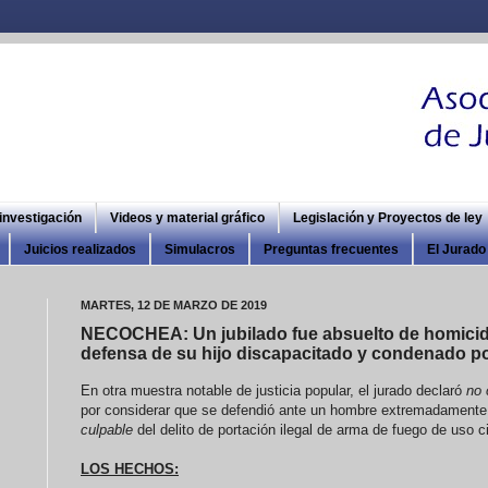
 investigación
Videos y material gráfico
Legislación y Proyectos de ley
Juicios realizados
Simulacros
Preguntas frecuentes
El Jurado 
MARTES, 12 DE MARZO DE 2019
NECOCHEA: Un jubilado fue absuelto de homicidi
defensa de su hijo discapacitado y condenado por
En otra muestra notable de justicia popular, el jurado declaró
no 
por considerar que se defendió ante un hombre extremadamente p
culpable
del delito de portación ilegal de arma de fuego de uso ci
LOS HECHOS: