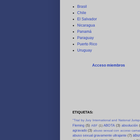
Brasil
Chile
El Salvador
Nicaragua
Panamá
Paraguay
Puerto Rico
Uruguay
Acceso miembros
ETIQUETAS:
"Trial by Jury International and National Juri
Fleming
(5)
ABOTA
(3)
absolución
ABF
(1)
agravado
(3)
abuso sexual con acceso carnal
abus
abuso sexual gravamente ultrajante
(7)