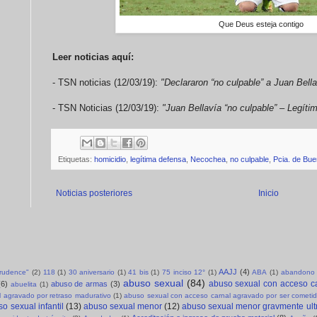
Que Deus esteja contigo
Leer noticias aquí:
- TSN noticias (12/03/19):
"Declararon “no culpable” a Juan Bell
- TSN Noticias (12/03/19):
"Juan Bellavía “no culpable” – Legít
Etiquetas:
homicidio
,
legítima defensa
,
Necochea
,
no culpable
,
Pcia. de Bue
Noticias posteriores
Inicio
AAJJ
(4)
sprudence"
(2)
118
(1)
30 aniversario
(1)
41 bis
(1)
75 inciso 12°
(1)
ABA
(1)
abandono 
abuso sexual
(84)
abuso sexual con acceso c
(6)
abuso de armas
(3)
abuelita
(1)
 agravado por retraso madurativo
(1)
abuso sexual con acceso carnal agravado por ser cometid
o sexual infantil
(13)
abuso sexual menor
(12)
abuso sexual menor gravmente ult