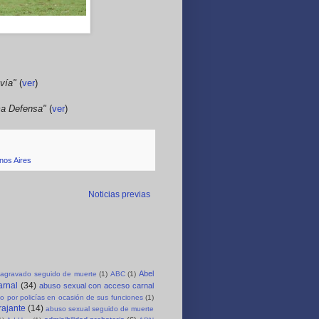
avía"
(
ver
)
ima Defensa"
(
ver
)
nos Aires
Noticias previas
Abel
agravado seguido de muerte
(1)
ABC
(1)
arnal
(34)
abuso sexual con acceso carnal
o por policías en ocasión de sus funciones
(1)
rajante
(14)
abuso sexual seguido de muerte