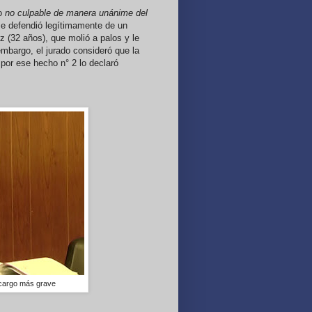
do
no culpable de manera unánime del
se defendió legítimamente de un
 (32 años), que molió a palos y le
 embargo, el jurado consideró que la
 por ese hecho n° 2 lo declaró
l cargo más grave