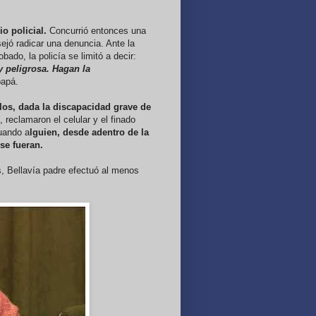
o policial.
Concurrió entonces una
sejó radicar una denuncia. Ante la
bado, la policía se limitó a decir:
 peligrosa. Hagan la
papá.
ellos, dada la discapacidad grave de
o, reclamaron el celular y el finado
cuando a
lguien, desde adentro de la
 se fueran.
s, Bellavía padre efectuó al menos