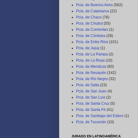
Pcia. de Buenos Aires
(562)
Pcia. de Catamarca
(22)
Pcia. de Chaco
(76)
Pcia. de Chubut
(55)
Pcia. de Corrientes
(1)
Pcia. de Córdoba
(28)
Pcia. de Entre Ríos
(101)
Pcia. de Jujuy
(1)
Pcia. de La Pampa
(2)
Pcia. de La Rioja
(10)
Pcia. de Mendoza
(93)
Pcia. de Neuquén
(142)
Pcia. de Río Negro
(32)
Pcia. de Salta
(23)
Pcia. de San Juan
(4)
Pcia. de San Luis
(2)
Pcia. de Santa Cruz
(5)
Pcia. de Santa Fé
(41)
Pcia. de Santiago del Estero
(1)
Pcia. de Tucumán
(10)
JURADO EN LATINOAMÉRICA