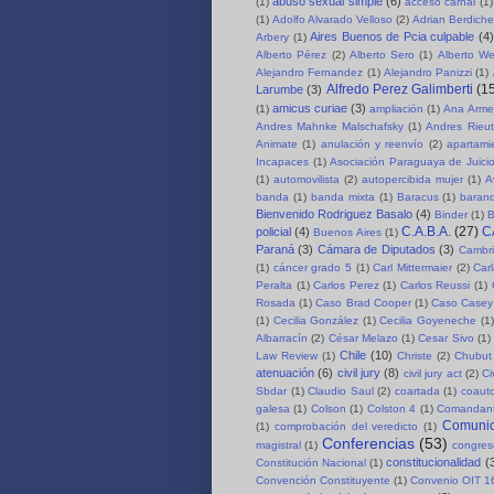
abuso sexual simple
(6)
(1)
acceso carnal
(1)
(1)
Adolfo Alvarado Velloso
(2)
Adrian Berdich
Aires Buenos de Pcia culpable
(4)
Arbery
(1)
Alberto Pérez
(2)
Alberto Sero
(1)
Alberto We
Alejandro Fernandez
(1)
Alejandro Panizzi
(1)
Alfredo Perez Galimberti
(1
Larumbe
(3)
amicus curiae
(3)
(1)
ampliación
(1)
Ana Arme
Andres Mahnke Malschafsky
(1)
Andres Rieut
Animate
(1)
anulación y reenvío
(2)
apartami
Incapaces
(1)
Asociación Paraguaya de Juici
(1)
automovilista
(2)
autopercibida mujer
(1)
A
banda
(1)
banda mixta
(1)
Baracus
(1)
baran
Bienvenido Rodriguez Basalo
(4)
Binder
(1)
B
C.A.B.A.
(27)
C
policial
(4)
Buenos Aires
(1)
Paraná
(3)
Cámara de Diputados
(3)
Cambri
(1)
cáncer grado 5
(1)
Carl Mittermaier
(2)
Car
Peralta
(1)
Carlos Perez
(1)
Carlos Reussi
(1)
Rosada
(1)
Caso Brad Cooper
(1)
Caso Casey
(1)
Cecilia González
(1)
Cecilia Goyeneche
(1)
Albarracín
(2)
César Melazo
(1)
Cesar Sivo
(1)
Chile
(10)
Law Review
(1)
Christe
(2)
Chubut 
atenuación
(6)
civil jury
(8)
civil jury act
(2)
Ci
Sbdar
(1)
Claudio Saul
(2)
coartada
(1)
coauto
galesa
(1)
Colson
(1)
Colston 4
(1)
Comandant
Comuni
(1)
comprobación del veredicto
(1)
Conferencias
(53)
magistral
(1)
congre
constitucionalidad
(
Constitución Nacional
(1)
Convención Constituyente
(1)
Convenio OIT 1