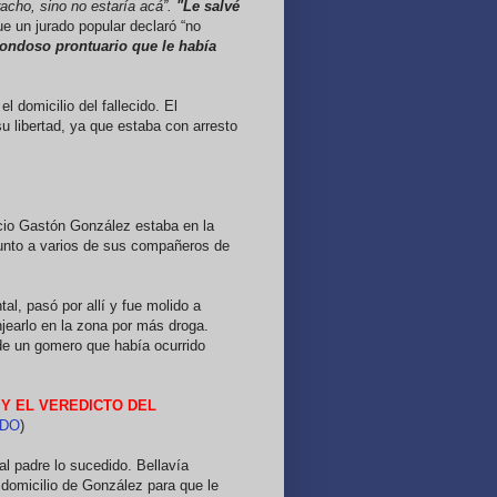
acho, sino no estaría acá”.
"Le salvé
que un jurado popular declaró “no
rondoso prontuario que le había
 domicilio del fallecido. El
su libertad, ya que estaba con arresto
icio Gastón González estaba en la
unto a varios de sus compañeros de
al, pasó por allí y fue molido a
njearlo en la zona por más droga.
de un gomero que había ocurrido
)
Y EL VEREDICTO DEL
ADO
)
al padre lo sucedido. Bellavía
l domicilio de González para que le