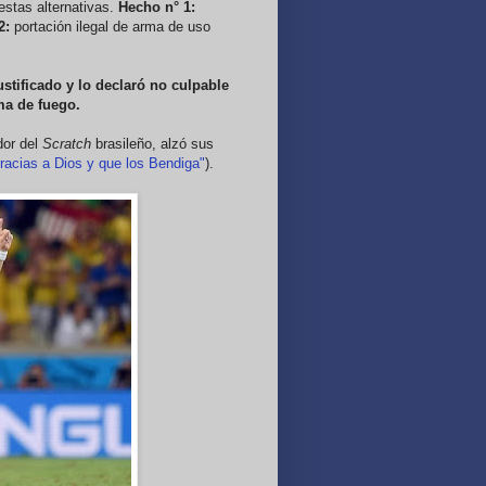
estas alternativas.
Hecho n° 1:
2:
portación ilegal de arma de uso
stificado y lo declaró no culpable
rma de fuego.
dor del
Scratch
brasileño, alzó sus
racias a Dios y que los Bendiga"
).