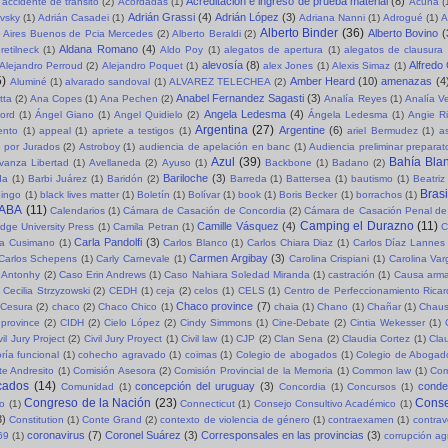
Acreditación e ingreso de prueba material
(8)
accidente de tránsito
(2)
Acordadas
(1)
Acuña
(
Adrián Grassi
(4)
Adrián López
(3)
evsky
(1)
Adrián Casadei
(1)
Adriana Nanni
(1)
Adrogué
(1)
A
Alberto Binder
(36)
Alberto Bovino
(
Aires Buenos de Pcia Mercedes
(2)
Alberto Beraldi
(2)
Aldana Romano
(4)
retilneck
(1)
Aldo Poy
(1)
alegatos de apertura
(1)
alegatos de clausura
alevosía
(8)
Alfredo
Alejandro Perroud
(2)
Alejandro Poquet
(1)
alex Jones
(1)
Alexis Simaz
(1)
5)
Amber Heard
(10)
amenazas
(4
Aluminé
(1)
alvarado sandoval
(1)
ALVAREZ TELECHEA
(2)
Anabel Fernandez Sagasti
(3)
tta
(2)
Ana Copes
(1)
Ana Pechen
(2)
Analía Reyes
(1)
Analía V
Angela Ledesma
(4)
ord
(1)
Ángel Giano
(1)
Angel Quidielo
(2)
Ángela Ledesma
(1)
Angie R
Argentina
(27)
Argentine
(6)
ento
(1)
appeal
(1)
apriete a testigos
(1)
ariel Bermudez
(1)
a
o por Jurados
(2)
Astroboy
(1)
audiencia de apelación en banc
(1)
Audiencia preliminar preparat
Azul
(39)
Bahía Bla
vanza Libertad
(1)
Avellaneda
(2)
Ayuso
(1)
Backbone
(1)
Badano
(2)
Bariloche
(3)
da
(1)
Barbi Juárez
(1)
Baridón
(2)
Barreda
(1)
Battersea
(1)
bautismo
(1)
Beatriz
Brasi
ingo
(1)
black lives matter
(1)
Boletín
(1)
Bolívar
(1)
book
(1)
Boris Becker
(1)
borrachos
(1)
ABA
(11)
Calendarios
(1)
Cámara de Casación de Concordia
(2)
Cámara de Casación Penal de
Camping el Durazno
(11)
Camille Vásquez
(4)
dge University Press
(1)
Camila Petran
(1)
C
Carla Pandolfi
(3)
la Cusimano
(1)
Carlos Blanco
(1)
Carlos Chiara Diaz
(1)
Carlos Díaz Lannes
Carmen Argibay
(3)
Carlos Schepens
(1)
Carly Carnevale
(1)
Carolina Crispiani
(1)
Carolina Va
 Antonhy
(2)
Caso Erin Andrews
(1)
Caso Nahiara Soledad Miranda
(1)
castración
(1)
Causa arma
Cecilia Strzyzowski
(2)
CEDH
(1)
ceja
(2)
celos
(1)
CELS
(1)
Centro de Perfeccionamiento Rica
Chaco province
(7)
Cesura
(2)
chaco
(2)
Chaco Chico
(1)
chaia
(1)
Chano
(1)
Chañar
(1)
Chaus
province
(2)
CIDH
(2)
Cielo López
(2)
Cindy Simmons
(1)
Cine-Debate
(2)
Cintia Wekesser
(1)
vil Jury Project
(2)
Civil Jury Proyect
(1)
Civil law
(1)
CJP
(2)
Clan Sena
(2)
Claudia Cortez
(1)
Cla
ría funcional
(1)
cohecho agravado
(1)
coimas
(1)
Colegio de abogados
(1)
Colegio de Abogad
e Andresito
(1)
Comisión Asesora
(2)
Comisión Provincial de la Memoria
(1)
Common law
(1)
Com
cados
(14)
concepción del uruguay
(3)
cond
Comunidad
(1)
Concordia
(1)
Concursos
(1)
Congreso de la Nación
(23)
Conse
so
(1)
Connecticut
(1)
Consejo Consultivo Académico
(1)
3)
Constitution
(1)
Conte Grand
(2)
contexto de violencia de género
(1)
contraexamen
(1)
contrav
coronavirus
(7)
Coronel Suárez
(3)
Corresponsales en las provincias
(3)
69
(1)
corrupción a