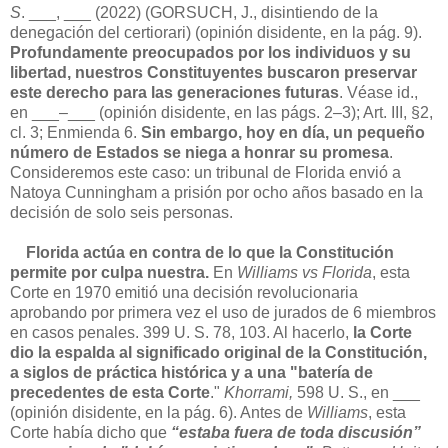
S
. ___, ___ (2022) (GORSUCH, J., disintiendo de la
denegación del certiorari) (opinión disidente, en la pág. 9).
Profundamente preocupados por los individuos y su
libertad, nuestros Constituyentes buscaron preservar
este derecho para las generaciones futuras
. Véase id.,
en ___–___ (opinión disidente, en las págs. 2–3); Art. III, §2,
cl. 3; Enmienda 6.
Sin embargo, hoy en día, un pequeño
número de Estados se niega a honrar su promesa
.
Consideremos este caso: un tribunal de Florida envió a
Natoya Cunningham a prisión por ocho años basado en la
decisión de solo seis personas.
Florida actúa en contra de lo que la Constitución
permite por culpa nuestra.
En
Williams vs Florida
, esta
Corte en 1970 emitió una decisión revolucionaria
aprobando por primera vez el uso de jurados de 6 miembros
en casos penales. 399 U. S. 78, 103. Al hacerlo,
la Corte
dio la espalda al significado original de la Constitución,
a siglos de práctica histórica y a una "batería de
precedentes de esta Corte
."
Khorrami,
598 U. S., en ___
(opinión disidente, en la pág. 6). Antes de
Williams
, esta
Corte había dicho que
“estaba fuera de toda discusión”