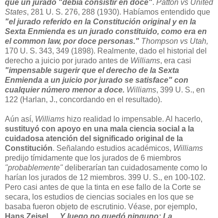
que un jurado "debía consistir en doce"
.
Patton vs United
States
, 281 U. S. 276, 288 (1930). Habíamos entendido que
"el jurado referido en la Constitución original y en la
Sexta Enmienda es un jurado constituido, como era en
el common law, por doce personas."
Thompson vs Utah,
170 U. S. 343, 349 (1898). Realmente, dado el historial del
derecho a juicio por jurado antes de
Williams
, era casi
"impensable sugerir que el derecho de la Sexta
Enmienda a un juicio por jurado se satisface" con
cualquier número menor a doce.
Williams
, 399 U. S., en
122 (Harlan, J., concordando en el resultado).
Aún así,
Williams
hizo realidad lo impensable. Al hacerlo,
sustituyó con apoyo en una mala ciencia social a la
cuidadosa atención del significado original de la
Constitución
. Señalando estudios académicos,
Williams
predijo tímidamente que los jurados de 6 miembros
"probablemente"
deliberarían tan cuidadosamente como lo
harían los jurados de 12 miembros. 399 U. S., en 100-102.
Pero casi antes de que la tinta en ese fallo de la Corte se
secara, los estudios de ciencias sociales en los que se
basaba fueron objeto de escrutinio. Véase, por ejemplo,
Hans Zeisel,
... Y luego no quedó ninguno: La