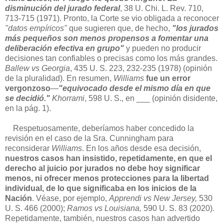
disminución del jurado federal
, 38 U. Chi. L. Rev. 710,
713-715 (1971). Pronto, la Corte se vio obligada a reconocer
"datos empíricos"
que sugieren que, de hecho,
"los jurados
más pequeños son menos propensos a fomentar una
deliberación efectiva en grupo"
y pueden no producir
decisiones tan confiables o precisas como los más grandes.
Ballew vs Georgia
, 435 U. S. 223, 232-235 (1978) (opinión
de la pluralidad). En resumen,
Williams
fue un error
vergonzoso
—
"equivocado desde el mismo día en que
se decidió."
Khorrami
, 598 U. S., en ___ (opinión disidente,
en la pág. 1).
Respetuosamente, deberíamos haber concedido la
revisión en el caso de la Sra. Cunningham para
reconsiderar
Williams
. En los años desde esa decisión,
nuestros casos han insistido, repetidamente, en que el
derecho al juicio por jurados no debe hoy significar
menos, ni ofrecer menos protecciones para la libertad
individual, de lo que significaba en los inicios de la
Nación
. Véase, por ejemplo,
Apprendi vs New Jersey,
530
U. S. 466 (2000);
Ramos vs Louisiana,
590 U. S. 83 (2020).
Repetidamente, también, nuestros casos han advertido