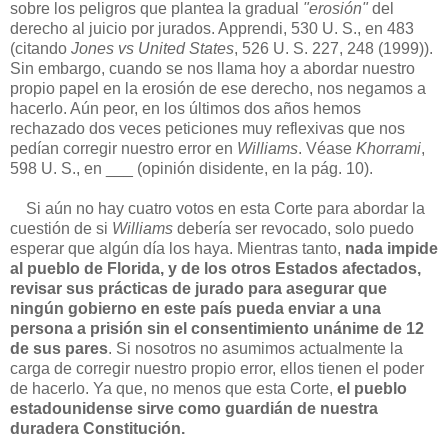
sobre los peligros que plantea la gradual
"erosión"
del
derecho al juicio por jurados. Apprendi, 530 U. S., en 483
(citando
Jones vs United States
, 526 U. S. 227, 248 (1999)).
Sin embargo, cuando se nos llama hoy a abordar nuestro
propio papel en la erosión de ese derecho, nos negamos a
hacerlo. Aún peor, en los últimos dos años hemos
rechazado dos veces peticiones muy reflexivas que nos
pedían corregir nuestro error en
Williams
. Véase
Khorrami
,
598 U. S., en ___ (opinión disidente, en la pág. 10).
Si aún no hay cuatro votos en esta Corte para abordar la
cuestión de si
Williams
debería ser revocado, solo puedo
esperar que algún día los haya. Mientras tanto,
nada impide
al pueblo de Florida, y de los otros Estados afectados,
revisar sus prácticas de jurado para asegurar que
ningún gobierno en este país pueda enviar a una
persona a prisión sin el consentimiento unánime de 12
de sus pares
. Si nosotros no asumimos actualmente la
carga de corregir nuestro propio error, ellos tienen el poder
de hacerlo. Ya que, no menos que esta Corte,
el pueblo
estadounidense sirve como guardián de nuestra
duradera Constitución.