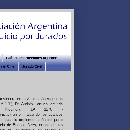
Guía de instrucciones al jurado
y el Cine
Jurado Civil
presidente de la Asociación Argentina
.A.J.J.), Dr. Andrés Harfuch, emitida
Provincia (LA 1270 -
com.ar/) en el marco de los avances
cto para la implementación del juicio
ncia de Buenos Aires, donde obtuvo