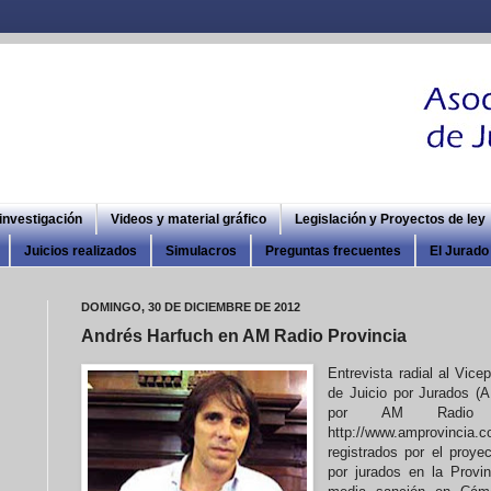
 investigación
Videos y material gráfico
Legislación y Proyectos de ley
Juicios realizados
Simulacros
Preguntas frecuentes
El Jurado 
DOMINGO, 30 DE DICIEMBRE DE 2012
Andrés Harfuch en AM Radio Provincia
Entrevista radial al Vice
de Juicio por Jurados (A
por AM Radio 
http://www.amprovincia.
registrados por el proye
por jurados en la Provi