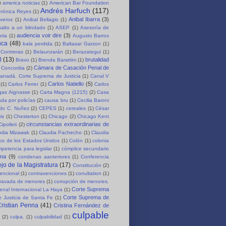
)
america noticias
(1)
American Bar Foundation
Andrés Harfuch
(117)
erónica Reyes
(1)
Anibal Ibarra
(3)
iveros
(1)
Anibal Bellagio
(1)
salto a un blindado
(1)
ASEP
(1)
Asesoría de
audiencia voir dire
(3)
oria
(1)
Augusto Barros
nca
(48)
bala perdida
(1)
Baltasar Garzon
(1)
 Contreras
(1)
Belaunzarán
(1)
Berazategui
(1)
l
(13)
brutalidad
Bravo
(1)
Brenda Barattini
(1)
Cámara de Casación Penal de
 Concordia
(2)
anadá. Corte Suprema de Justicia
(1)
Canal V
Carlos Natiello
(5)
(1)
Carlos Ferrer
(1)
Carlos
rgas Aignasse
(1)
Carta Magna (1215)
(2)
Casa
da por policías
(2)
causa bru
(1)
Cecilia Baroni
rdo C. Nuñez
(2)
CEPES
(1)
cereales
(1)
César
is
(1)
Chesterton
(1)
Chicago
(2)
Chicago Kent
circunstancias extraordinarias de
Cipolleti
(2)
udia Mizawak
(1)
Claudia Pachecho
(1)
Claudia
os de los Estados Unidos
(1)
Colón
(1)
colonia
petencia para legislar
(1)
cómplice secundario
ena
(9)
condenas aanteriores
(1)
Conferencia
jo de la Magistratura
(17)
Constitución
(2)
encional
(1)
contravenciones
(1)
conultation
(1)
gravada de menores
(1)
corrupción de menores.
Corte Suprema
enal Internacional La Haya
(1)
Corte Suprema de
 Justicia de Santa Fe
(1)
ristian Penna
(41)
Cristina Fernández de
culpable
(2)
culpa.
(1)
culpabilidad
(1)