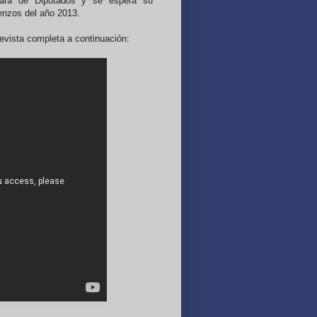
ara de Diputados y se espera su
enzos del año 2013.
evista completa a continuación: