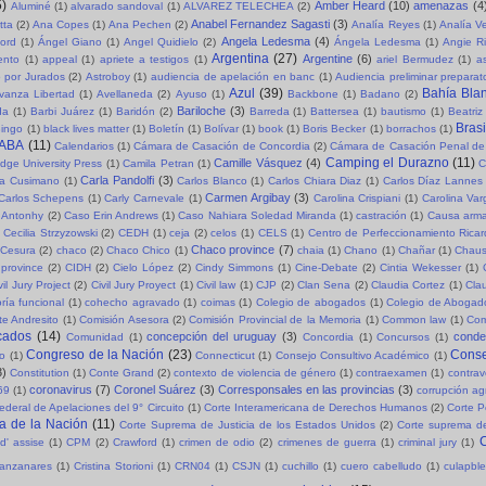
5)
Amber Heard
(10)
amenazas
(4
Aluminé
(1)
alvarado sandoval
(1)
ALVAREZ TELECHEA
(2)
Anabel Fernandez Sagasti
(3)
tta
(2)
Ana Copes
(1)
Ana Pechen
(2)
Analía Reyes
(1)
Analía V
Angela Ledesma
(4)
ord
(1)
Ángel Giano
(1)
Angel Quidielo
(2)
Ángela Ledesma
(1)
Angie R
Argentina
(27)
Argentine
(6)
ento
(1)
appeal
(1)
apriete a testigos
(1)
ariel Bermudez
(1)
a
o por Jurados
(2)
Astroboy
(1)
audiencia de apelación en banc
(1)
Audiencia preliminar preparat
Azul
(39)
Bahía Bla
vanza Libertad
(1)
Avellaneda
(2)
Ayuso
(1)
Backbone
(1)
Badano
(2)
Bariloche
(3)
da
(1)
Barbi Juárez
(1)
Baridón
(2)
Barreda
(1)
Battersea
(1)
bautismo
(1)
Beatriz
Brasi
ingo
(1)
black lives matter
(1)
Boletín
(1)
Bolívar
(1)
book
(1)
Boris Becker
(1)
borrachos
(1)
ABA
(11)
Calendarios
(1)
Cámara de Casación de Concordia
(2)
Cámara de Casación Penal de
Camping el Durazno
(11)
Camille Vásquez
(4)
dge University Press
(1)
Camila Petran
(1)
C
Carla Pandolfi
(3)
la Cusimano
(1)
Carlos Blanco
(1)
Carlos Chiara Diaz
(1)
Carlos Díaz Lannes
Carmen Argibay
(3)
Carlos Schepens
(1)
Carly Carnevale
(1)
Carolina Crispiani
(1)
Carolina Va
 Antonhy
(2)
Caso Erin Andrews
(1)
Caso Nahiara Soledad Miranda
(1)
castración
(1)
Causa arma
Cecilia Strzyzowski
(2)
CEDH
(1)
ceja
(2)
celos
(1)
CELS
(1)
Centro de Perfeccionamiento Rica
Chaco province
(7)
Cesura
(2)
chaco
(2)
Chaco Chico
(1)
chaia
(1)
Chano
(1)
Chañar
(1)
Chaus
province
(2)
CIDH
(2)
Cielo López
(2)
Cindy Simmons
(1)
Cine-Debate
(2)
Cintia Wekesser
(1)
vil Jury Project
(2)
Civil Jury Proyect
(1)
Civil law
(1)
CJP
(2)
Clan Sena
(2)
Claudia Cortez
(1)
Cla
ría funcional
(1)
cohecho agravado
(1)
coimas
(1)
Colegio de abogados
(1)
Colegio de Abogad
e Andresito
(1)
Comisión Asesora
(2)
Comisión Provincial de la Memoria
(1)
Common law
(1)
Com
cados
(14)
concepción del uruguay
(3)
cond
Comunidad
(1)
Concordia
(1)
Concursos
(1)
Congreso de la Nación
(23)
Conse
so
(1)
Connecticut
(1)
Consejo Consultivo Académico
(1)
3)
Constitution
(1)
Conte Grand
(2)
contexto de violencia de género
(1)
contraexamen
(1)
contrav
coronavirus
(7)
Coronel Suárez
(3)
Corresponsales en las provincias
(3)
69
(1)
corrupción a
ederal de Apelaciones del 9° Circuito
(1)
Corte Interamericana de Derechos Humanos
(2)
Corte P
a de la Nación
(11)
Corte Suprema de Justicia de los Estados Unidos
(2)
Corte suprema de
C
d' assise
(1)
CPM
(2)
Crawford
(1)
crimen de odio
(2)
crimenes de guerra
(1)
criminal jury
(1)
Manzanares
(1)
Cristina Storioni
(1)
CRN04
(1)
CSJN
(1)
cuchillo
(1)
cuero cabelludo
(1)
culapble