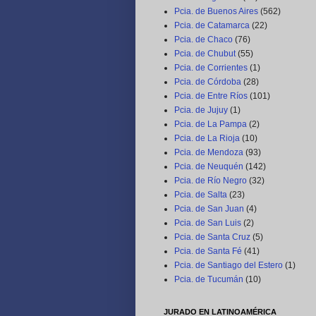
Pcia. de Buenos Aires
(562)
Pcia. de Catamarca
(22)
Pcia. de Chaco
(76)
Pcia. de Chubut
(55)
Pcia. de Corrientes
(1)
Pcia. de Córdoba
(28)
Pcia. de Entre Ríos
(101)
Pcia. de Jujuy
(1)
Pcia. de La Pampa
(2)
Pcia. de La Rioja
(10)
Pcia. de Mendoza
(93)
Pcia. de Neuquén
(142)
Pcia. de Río Negro
(32)
Pcia. de Salta
(23)
Pcia. de San Juan
(4)
Pcia. de San Luis
(2)
Pcia. de Santa Cruz
(5)
Pcia. de Santa Fé
(41)
Pcia. de Santiago del Estero
(1)
Pcia. de Tucumán
(10)
JURADO EN LATINOAMÉRICA