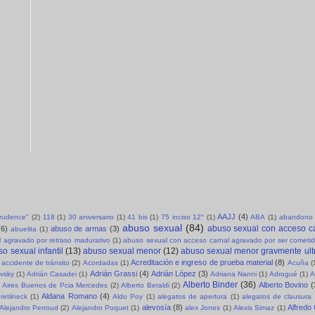
AAJJ
(4)
sprudence"
(2)
118
(1)
30 aniversario
(1)
41 bis
(1)
75 inciso 12°
(1)
ABA
(1)
abandono 
abuso sexual
(84)
abuso sexual con acceso c
(6)
abuso de armas
(3)
abuelita
(1)
 agravado por retraso madurativo
(1)
abuso sexual con acceso carnal agravado por ser cometid
o sexual infantil
(13)
abuso sexual menor
(12)
abuso sexual menor gravmente ult
Acreditación e ingreso de prueba material
(8)
accidente de tránsito
(2)
Acordadas
(1)
Acuña
(
Adrián Grassi
(4)
Adrián López
(3)
evsky
(1)
Adrián Casadei
(1)
Adriana Nanni
(1)
Adrogué
(1)
A
Alberto Binder
(36)
Alberto Bovino
(
Aires Buenos de Pcia Mercedes
(2)
Alberto Beraldi
(2)
Aldana Romano
(4)
retilneck
(1)
Aldo Poy
(1)
alegatos de apertura
(1)
alegatos de clausura
alevosía
(8)
Alfredo
Alejandro Perroud
(2)
Alejandro Poquet
(1)
alex Jones
(1)
Alexis Simaz
(1)