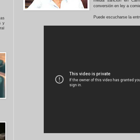
media sanción en Cám
conversión en ley a comi
Puede escucharse la entr
nas
s y
al