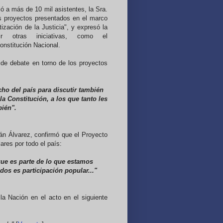
ió a más de 10 mil asistentes, la Sra.
los proyectos presentados en el marco
ización de la Justicia", y expresó la
ir otras iniciativas, como el
onstitución Nacional.
n de debate en torno de los proyectos
ho del país para discutir también
a Constitución, a los que tanto les
bién".
ián Álvarez, confirmó que el Proyecto
ares por todo el país:
que es parte de lo que estamos
ados es participación popular..."
la Nación en el acto en el siguiente