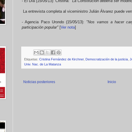
- El Día (15/05/13): Cristina:
"La Constitución debería ser modifi
La entrevista completa al viceministro Julián Álvarez puede vers
- Agencia Paco Urondo (15/05/13):
"Nos vamos a hacer carg
participación popular"
[
Ver nota
]
Etiquetas:
Cristina Fernández de Kirchner
,
Democratización de la justicia
,
J
Univ. Nac. de La Matanza
Noticias posteriores
Inicio