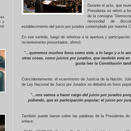
Durante el acto, que reun
Presidenta se refirió a 
de la consigna "Democrat
nas
necesidad de discut
s y
al
establecimiento del juicio por jurados contemplado por nuestra C
En ese sentido, luego de referirse a la apertura y participació
recientemente presentados, afirmó:
"...queremos muchos foros como este, a lo largo y a lo anc
otras cosas, como juicios por jurados, que también está en l
gusta leer la Constitución tam
Coincidentemente, el viceministro de Justicia de la Nación, Jul
de Ley Nacional de Juicio por Jurados se debatirá en foros popul
"...nos vamos a hacer cargo del juicio por jurados por
pidiendo, que es participación popular; el juicio por jur
También puede leerse sobre las palabras de la Presidenta de 
enlace: