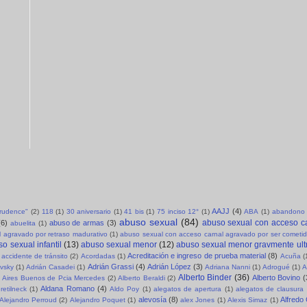
AAJJ
(4)
sprudence"
(2)
118
(1)
30 aniversario
(1)
41 bis
(1)
75 inciso 12°
(1)
ABA
(1)
abandono 
abuso sexual
(84)
abuso sexual con acceso c
(6)
abuso de armas
(3)
abuelita
(1)
 agravado por retraso madurativo
(1)
abuso sexual con acceso carnal agravado por ser cometid
o sexual infantil
(13)
abuso sexual menor
(12)
abuso sexual menor gravmente ult
Acreditación e ingreso de prueba material
(8)
accidente de tránsito
(2)
Acordadas
(1)
Acuña
(
Adrián Grassi
(4)
Adrián López
(3)
evsky
(1)
Adrián Casadei
(1)
Adriana Nanni
(1)
Adrogué
(1)
A
Alberto Binder
(36)
Alberto Bovino
(
Aires Buenos de Pcia Mercedes
(2)
Alberto Beraldi
(2)
Aldana Romano
(4)
retilneck
(1)
Aldo Poy
(1)
alegatos de apertura
(1)
alegatos de clausura
alevosía
(8)
Alfredo
Alejandro Perroud
(2)
Alejandro Poquet
(1)
alex Jones
(1)
Alexis Simaz
(1)