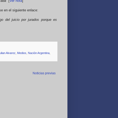
cada"
[
Ver nota
]
e en el siguiente enlace:
o del juicio por jurados porque es
ulian Alvarez
,
Medios
,
Nación Argentina
,
Noticias previas