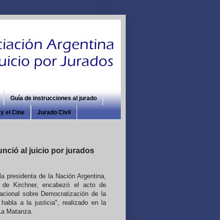
Guía de instrucciones al jurado
y el Cine
Jurado Civil
nció al juicio por jurados
a presidenta de la Nación Argentina,
z de Kirchner, encabezó el acto de
acional sobre Democratización de la
habla a la justicia", realizado en la
La Matanza.