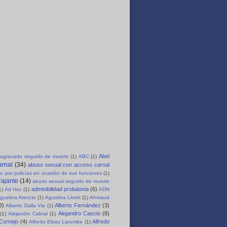
Abel
agravado seguido de muerte
(1)
ABC
(1)
arnal
(34)
abuso sexual con acceso carnal
o por policías en ocasión de sus funciones
(1)
rajante
(14)
abuso sexual seguido de muerte
admisibilidad probatoria
(6)
1)
Ad Hoc
(1)
ADN
gustina Atencio
(1)
Agustina Lloret
(1)
Ahmaud
3)
Alberto Fernández
(3)
Alberto Dalla Via
(1)
Alejandro Cascio
(8)
(1)
Alejandro Cabral
(1)
 Cornejo
(4)
Alfredo
Alfredo Elosu Larumbe
(1)