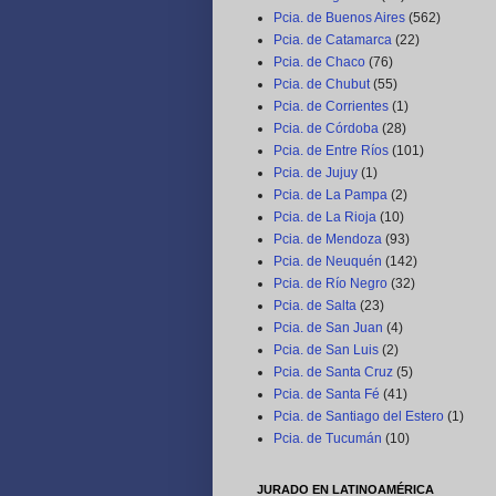
Pcia. de Buenos Aires
(562)
Pcia. de Catamarca
(22)
Pcia. de Chaco
(76)
Pcia. de Chubut
(55)
Pcia. de Corrientes
(1)
Pcia. de Córdoba
(28)
Pcia. de Entre Ríos
(101)
Pcia. de Jujuy
(1)
Pcia. de La Pampa
(2)
Pcia. de La Rioja
(10)
Pcia. de Mendoza
(93)
Pcia. de Neuquén
(142)
Pcia. de Río Negro
(32)
Pcia. de Salta
(23)
Pcia. de San Juan
(4)
Pcia. de San Luis
(2)
Pcia. de Santa Cruz
(5)
Pcia. de Santa Fé
(41)
Pcia. de Santiago del Estero
(1)
Pcia. de Tucumán
(10)
JURADO EN LATINOAMÉRICA