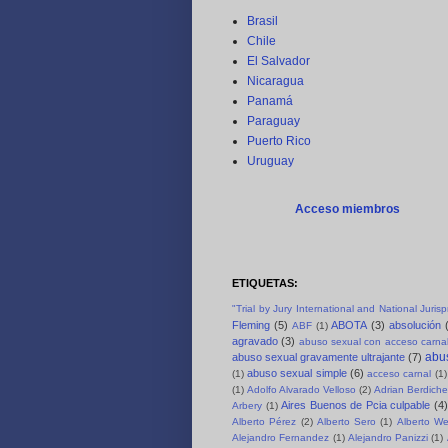
Brasil
Chile
El Salvador
Nicaragua
Panamá
Paraguay
Puerto Rico
Uruguay
Acceso miembros
ETIQUETAS:
"Trial by Jury International and National Juri
Fleming
(5)
ABOTA
(3)
absolución
ABF
(1)
agravado
(3)
abuso sexual con acceso carnal
abus
abuso sexual gravamente ultrajante
(7)
abuso sexual simple
(6)
(1)
acceso carnal
(1)
(1)
Adolfo Alvarado Velloso
(2)
Adrian Berdich
Aires Buenos de Pcia culpable
(4)
Arbery
(1)
Alberto Pérez
(2)
Alberto Sero
(1)
Alberto We
Alejandro Fernandez
(1)
Alejandro Panizzi
(1)