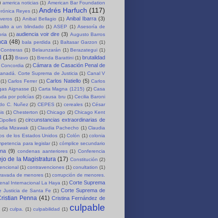
)
america noticias
(1)
American Bar Foundation
Andrés Harfuch
(117)
erónica Reyes
(1)
Anibal Ibarra
(3)
iveros
(1)
Anibal Bellagio
(1)
salto a un blindado
(1)
ASEP
(1)
Asesoría de
audiencia voir dire
(3)
oria
(1)
Augusto Barros
nca
(48)
bala perdida
(1)
Baltasar Garzon
(1)
 Contreras
(1)
Belaunzarán
(1)
Berazategui
(1)
l
(13)
brutalidad
Bravo
(1)
Brenda Barattini
(1)
Cámara de Casación Penal de
 Concordia
(2)
anadá. Corte Suprema de Justicia
(1)
Canal V
Carlos Natiello
(5)
(1)
Carlos Ferrer
(1)
Carlos
rgas Aignasse
(1)
Carta Magna (1215)
(2)
Casa
da por policías
(2)
causa bru
(1)
Cecilia Baroni
rdo C. Nuñez
(2)
CEPES
(1)
cereales
(1)
César
is
(1)
Chesterton
(1)
Chicago
(2)
Chicago Kent
circunstancias extraordinarias de
Cipolleti
(2)
udia Mizawak
(1)
Claudia Pachecho
(1)
Claudia
os de los Estados Unidos
(1)
Colón
(1)
colonia
petencia para legislar
(1)
cómplice secundario
ena
(9)
condenas aanteriores
(1)
Conferencia
jo de la Magistratura
(17)
Constitución
(2)
encional
(1)
contravenciones
(1)
conultation
(1)
gravada de menores
(1)
corrupción de menores.
Corte Suprema
enal Internacional La Haya
(1)
Corte Suprema de
 Justicia de Santa Fe
(1)
ristian Penna
(41)
Cristina Fernández de
culpable
(2)
culpa.
(1)
culpabilidad
(1)