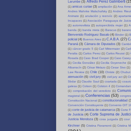
Alfredo Perez Galimberti
(1
Larumbe
(3)
amicus curiae
(3)
(1)
ampliación
(1)
Ana Arme
Andres Mahnke Malschafsky
(1)
Andres Rieut
Animate
(1)
anulación y reenvío
(2)
apartami
Incapaces
(1)
Asociación Paraguaya de Juici
(1)
automovilista
(2)
autopercibida mujer
(1)
A
banda
(1)
banda mixta
(1)
Baracus
(1)
baran
Bienvenido Rodriguez Basalo
(4)
Binder
(1)
B
C.A.B.A.
(27)
C
policial
(4)
Buenos Aires
(1)
Paraná
(3)
Cámara de Diputados
(3)
Cambri
(1)
cáncer grado 5
(1)
Carl Mittermaier
(2)
Car
Peralta
(1)
Carlos Perez
(1)
Carlos Reussi
(1)
Rosada
(1)
Caso Brad Cooper
(1)
Caso Casey
(1)
Cecilia González
(1)
Cecilia Goyeneche
(1)
Albarracín
(2)
César Melazo
(1)
Cesar Sivo
(1)
Chile
(10)
Law Review
(1)
Christe
(2)
Chubut 
atenuación
(6)
civil jury
(8)
civil jury act
(2)
Ci
Sbdar
(1)
Claudio Saul
(2)
coartada
(1)
coauto
galesa
(1)
Colson
(1)
Colston 4
(1)
Comandant
Comuni
(1)
comprobación del veredicto
(1)
Conferencias
(53)
magistral
(1)
congre
constitucionalidad
(
Constitución Nacional
(1)
Convención Constituyente
(1)
Convenio OIT 1
corte de justicia de catamarca
(3)
(1)
Corte F
Corte Suprema de Justici
de Justicia
(4)
Justicia Mendoza
(3)
cosa juzgada
(2)
cour 
Kirchner
(5)
Cristina Fioramonti
(1)
Cristina 