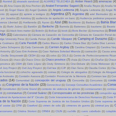
5)
Amber Heard
(10)
amenazas
(4
Aluminé
(1)
alvarado sandoval
(1)
ALVAREZ TELECHEA
(2)
Anabel Fernandez Sagasti
(3)
tta
(2)
Ana Copes
(1)
Ana Pechen
(2)
Analía Reyes
(1)
Analía V
Angela Ledesma
(4)
ord
(1)
Ángel Giano
(1)
Angel Quidielo
(2)
Ángela Ledesma
(1)
Angie R
Argentina
(27)
Argentine
(6)
ento
(1)
appeal
(1)
apriete a testigos
(1)
ariel Bermudez
(1)
a
o por Jurados
(2)
Astroboy
(1)
audiencia de apelación en banc
(1)
Audiencia preliminar preparat
Azul
(39)
Bahía Bla
vanza Libertad
(1)
Avellaneda
(2)
Ayuso
(1)
Backbone
(1)
Badano
(2)
Bariloche
(3)
da
(1)
Barbi Juárez
(1)
Baridón
(2)
Barreda
(1)
Battersea
(1)
bautismo
(1)
Beatriz
Brasi
ingo
(1)
black lives matter
(1)
Boletín
(1)
Bolívar
(1)
book
(1)
Boris Becker
(1)
borrachos
(1)
ABA
(11)
Calendarios
(1)
Cámara de Casación de Concordia
(2)
Cámara de Casación Penal de
Camping el Durazno
(11)
Camille Vásquez
(4)
dge University Press
(1)
Camila Petran
(1)
C
Carla Pandolfi
(3)
la Cusimano
(1)
Carlos Blanco
(1)
Carlos Chiara Diaz
(1)
Carlos Díaz Lannes
Carmen Argibay
(3)
Carlos Schepens
(1)
Carly Carnevale
(1)
Carolina Crispiani
(1)
Carolina Va
 Antonhy
(2)
Caso Erin Andrews
(1)
Caso Nahiara Soledad Miranda
(1)
castración
(1)
Causa arma
Cecilia Strzyzowski
(2)
CEDH
(1)
ceja
(2)
celos
(1)
CELS
(1)
Centro de Perfeccionamiento Rica
Chaco province
(7)
Cesura
(2)
chaco
(2)
Chaco Chico
(1)
chaia
(1)
Chano
(1)
Chañar
(1)
Chaus
province
(2)
CIDH
(2)
Cielo López
(2)
Cindy Simmons
(1)
Cine-Debate
(2)
Cintia Wekesser
(1)
vil Jury Project
(2)
Civil Jury Proyect
(1)
Civil law
(1)
CJP
(2)
Clan Sena
(2)
Claudia Cortez
(1)
Cla
ría funcional
(1)
cohecho agravado
(1)
coimas
(1)
Colegio de abogados
(1)
Colegio de Abogad
e Andresito
(1)
Comisión Asesora
(2)
Comisión Provincial de la Memoria
(1)
Common law
(1)
Com
cados
(14)
concepción del uruguay
(3)
cond
Comunidad
(1)
Concordia
(1)
Concursos
(1)
Congreso de la Nación
(23)
Conse
so
(1)
Connecticut
(1)
Consejo Consultivo Académico
(1)
3)
Constitution
(1)
Conte Grand
(2)
contexto de violencia de género
(1)
contraexamen
(1)
contrav
coronavirus
(7)
Coronel Suárez
(3)
Corresponsales en las provincias
(3)
69
(1)
corrupción a
ederal de Apelaciones del 9° Circuito
(1)
Corte Interamericana de Derechos Humanos
(2)
Corte P
a de la Nación
(11)
Corte Suprema de Justicia de los Estados Unidos
(2)
Corte suprema de
C
d' assise
(1)
CPM
(2)
Crawford
(1)
crimen de odio
(2)
crimenes de guerra
(1)
criminal jury
(1)
Manzanares
(1)
Cristina Storioni
(1)
CRN04
(1)
CSJN
(1)
cuchillo
(1)
cuero cabelludo
(1)
culapble