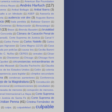
)
america noticias
(1)
American Bar Foundation
Andrés Harfuch
(117)
erónica Reyes
(1)
Anibal Ibarra
(3)
iveros
(1)
Anibal Bellagio
(1)
salto a un blindado
(1)
ASEP
(1)
Asesoría de
audiencia voir dire
(3)
oria
(1)
Augusto Barros
nca
(48)
bala perdida
(1)
Baltasar Garzon
(1)
 Contreras
(1)
Belaunzarán
(1)
Berazategui
(1)
l
(13)
brutalidad
Bravo
(1)
Brenda Barattini
(1)
Cámara de Casación Penal de
 Concordia
(2)
anadá. Corte Suprema de Justicia
(1)
Canal V
Carlos Natiello
(5)
(1)
Carlos Ferrer
(1)
Carlos
rgas Aignasse
(1)
Carta Magna (1215)
(2)
Casa
da por policías
(2)
causa bru
(1)
Cecilia Baroni
rdo C. Nuñez
(2)
CEPES
(1)
cereales
(1)
César
is
(1)
Chesterton
(1)
Chicago
(2)
Chicago Kent
circunstancias extraordinarias de
Cipolleti
(2)
udia Mizawak
(1)
Claudia Pachecho
(1)
Claudia
os de los Estados Unidos
(1)
Colón
(1)
colonia
petencia para legislar
(1)
cómplice secundario
ena
(9)
condenas aanteriores
(1)
Conferencia
jo de la Magistratura
(17)
Constitución
(2)
encional
(1)
contravenciones
(1)
conultation
(1)
gravada de menores
(1)
corrupción de menores.
Corte Suprema
enal Internacional La Haya
(1)
Corte Suprema de
 Justicia de Santa Fe
(1)
ristian Penna
(41)
Cristina Fernández de
culpable
(2)
culpa.
(1)
culpabilidad
(1)