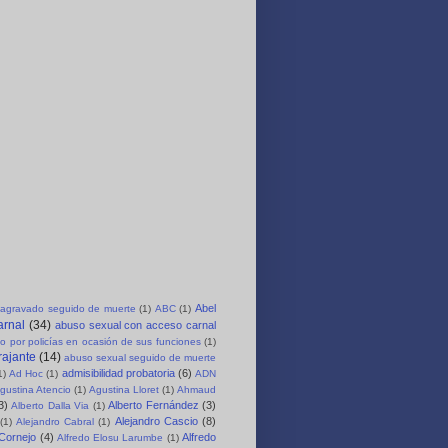
Abel
agravado seguido de muerte
(1)
ABC
(1)
arnal
(34)
abuso sexual con acceso carnal
o por policías en ocasión de sus funciones
(1)
rajante
(14)
abuso sexual seguido de muerte
admisibilidad probatoria
(6)
1)
Ad Hoc
(1)
ADN
gustina Atencio
(1)
Agustina Lloret
(1)
Ahmaud
3)
Alberto Fernández
(3)
Alberto Dalla Via
(1)
Alejandro Cascio
(8)
(1)
Alejandro Cabral
(1)
 Cornejo
(4)
Alfredo
Alfredo Elosu Larumbe
(1)