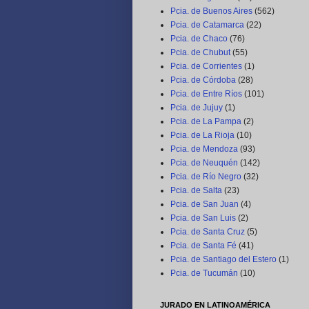
Pcia. de Buenos Aires
(562)
Pcia. de Catamarca
(22)
Pcia. de Chaco
(76)
Pcia. de Chubut
(55)
Pcia. de Corrientes
(1)
Pcia. de Córdoba
(28)
Pcia. de Entre Ríos
(101)
Pcia. de Jujuy
(1)
Pcia. de La Pampa
(2)
Pcia. de La Rioja
(10)
Pcia. de Mendoza
(93)
Pcia. de Neuquén
(142)
Pcia. de Río Negro
(32)
Pcia. de Salta
(23)
Pcia. de San Juan
(4)
Pcia. de San Luis
(2)
Pcia. de Santa Cruz
(5)
Pcia. de Santa Fé
(41)
Pcia. de Santiago del Estero
(1)
Pcia. de Tucumán
(10)
JURADO EN LATINOAMÉRICA