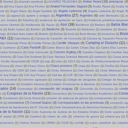
5)
Amber Heard
(10)
amenazas
(4
Aluminé
(1)
alvarado sandoval
(1)
ALVAREZ TELECHEA
(2)
Anabel Fernandez Sagasti
(3)
tta
(2)
Ana Copes
(1)
Ana Pechen
(2)
Analía Reyes
(1)
Analía V
Angela Ledesma
(4)
ord
(1)
Ángel Giano
(1)
Angel Quidielo
(2)
Ángela Ledesma
(1)
Angie R
Argentina
(27)
Argentine
(6)
ento
(1)
appeal
(1)
apriete a testigos
(1)
ariel Bermudez
(1)
a
o por Jurados
(2)
Astroboy
(1)
audiencia de apelación en banc
(1)
Audiencia preliminar preparat
Azul
(39)
Bahía Bla
vanza Libertad
(1)
Avellaneda
(2)
Ayuso
(1)
Backbone
(1)
Badano
(2)
Bariloche
(3)
da
(1)
Barbi Juárez
(1)
Baridón
(2)
Barreda
(1)
Battersea
(1)
bautismo
(1)
Beatriz
Brasi
ingo
(1)
black lives matter
(1)
Boletín
(1)
Bolívar
(1)
book
(1)
Boris Becker
(1)
borrachos
(1)
ABA
(11)
Calendarios
(1)
Cámara de Casación de Concordia
(2)
Cámara de Casación Penal de
Camping el Durazno
(11)
Camille Vásquez
(4)
dge University Press
(1)
Camila Petran
(1)
C
Carla Pandolfi
(3)
la Cusimano
(1)
Carlos Blanco
(1)
Carlos Chiara Diaz
(1)
Carlos Díaz Lannes
Carmen Argibay
(3)
Carlos Schepens
(1)
Carly Carnevale
(1)
Carolina Crispiani
(1)
Carolina Va
 Antonhy
(2)
Caso Erin Andrews
(1)
Caso Nahiara Soledad Miranda
(1)
castración
(1)
Causa arma
Cecilia Strzyzowski
(2)
CEDH
(1)
ceja
(2)
celos
(1)
CELS
(1)
Centro de Perfeccionamiento Rica
Chaco province
(7)
Cesura
(2)
chaco
(2)
Chaco Chico
(1)
chaia
(1)
Chano
(1)
Chañar
(1)
Chaus
province
(2)
CIDH
(2)
Cielo López
(2)
Cindy Simmons
(1)
Cine-Debate
(2)
Cintia Wekesser
(1)
vil Jury Project
(2)
Civil Jury Proyect
(1)
Civil law
(1)
CJP
(2)
Clan Sena
(2)
Claudia Cortez
(1)
Cla
ría funcional
(1)
cohecho agravado
(1)
coimas
(1)
Colegio de abogados
(1)
Colegio de Abogad
e Andresito
(1)
Comisión Asesora
(2)
Comisión Provincial de la Memoria
(1)
Common law
(1)
Com
cados
(14)
concepción del uruguay
(3)
cond
Comunidad
(1)
Concordia
(1)
Concursos
(1)
Congreso de la Nación
(23)
Conse
so
(1)
Connecticut
(1)
Consejo Consultivo Académico
(1)
3)
Constitution
(1)
Conte Grand
(2)
contexto de violencia de género
(1)
contraexamen
(1)
contrav
coronavirus
(7)
Coronel Suárez
(3)
Corresponsales en las provincias
(3)
69
(1)
corrupción a
ederal de Apelaciones del 9° Circuito
(1)
Corte Interamericana de Derechos Humanos
(2)
Corte P
a de la Nación
(11)
Corte Suprema de Justicia de los Estados Unidos
(2)
Corte suprema de
C
d' assise
(1)
CPM
(2)
Crawford
(1)
crimen de odio
(2)
crimenes de guerra
(1)
criminal jury
(1)
Manzanares
(1)
Cristina Storioni
(1)
CRN04
(1)
CSJN
(1)
cuchillo
(1)
cuero cabelludo
(1)
culapble