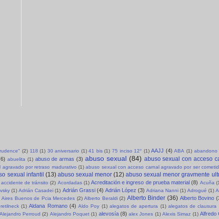
AAJJ
(4)
sprudence"
(2)
118
(1)
30 aniversario
(1)
41 bis
(1)
75 inciso 12°
(1)
ABA
(1)
abandono 
abuso sexual
(84)
abuso sexual con acceso c
(6)
abuso de armas
(3)
abuelita
(1)
 agravado por retraso madurativo
(1)
abuso sexual con acceso carnal agravado por ser cometid
o sexual infantil
(13)
abuso sexual menor
(12)
abuso sexual menor gravmente ult
Acreditación e ingreso de prueba material
(8)
accidente de tránsito
(2)
Acordadas
(1)
Acuña
(
Adrián Grassi
(4)
Adrián López
(3)
evsky
(1)
Adrián Casadei
(1)
Adriana Nanni
(1)
Adrogué
(1)
A
Alberto Binder
(36)
Alberto Bovino
(
Aires Buenos de Pcia Mercedes
(2)
Alberto Beraldi
(2)
Aldana Romano
(4)
retilneck
(1)
Aldo Poy
(1)
alegatos de apertura
(1)
alegatos de clausura
alevosía
(8)
Alfredo
Alejandro Perroud
(2)
Alejandro Poquet
(1)
alex Jones
(1)
Alexis Simaz
(1)