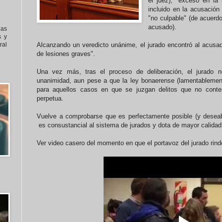
el juez), "exceso en la 
incluido en la acusación
"no culpable" (de acuerdo
acusado).
nas
s y
al
Alcanzando un veredicto unánime, el jurado encontró al acusado
de lesiones graves".
Una vez más, tras el proceso de deliberación, el jurado n
unanimidad, aun pese a que la ley bonaerense (lamentablemen
para aquellos casos en que se juzgan delitos que no conte
perpetua.
Vuelve a comprobarse que es perfectamente posible (y deseab
es consustancial al sistema de jurados y dota de mayor calidad
Ver video casero del momento en que el portavoz del jurado rinde