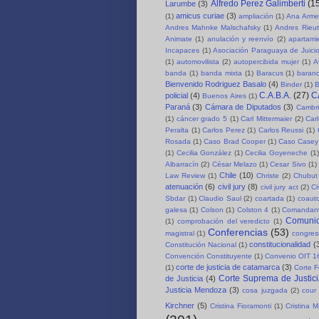
Alfredo Perez Galimberti
(1
Larumbe
(3)
amicus curiae
(3)
(1)
ampliación
(1)
Ana Arme
Andres Mahnke Malschafsky
(1)
Andres Rieut
Animate
(1)
anulación y reenvío
(2)
apartami
Incapaces
(1)
Asociación Paraguaya de Juici
(1)
automovilista
(2)
autopercibida mujer
(1)
A
banda
(1)
banda mixta
(1)
Baracus
(1)
baran
Bienvenido Rodriguez Basalo
(4)
Binder
(1)
B
C.A.B.A.
(27)
C
policial
(4)
Buenos Aires
(1)
Paraná
(3)
Cámara de Diputados
(3)
Cambri
(1)
cáncer grado 5
(1)
Carl Mittermaier
(2)
Car
Peralta
(1)
Carlos Perez
(1)
Carlos Reussi
(1)
Rosada
(1)
Caso Brad Cooper
(1)
Caso Casey
(1)
Cecilia González
(1)
Cecilia Goyeneche
(1)
Albarracín
(2)
César Melazo
(1)
Cesar Sivo
(1)
Chile
(10)
Law Review
(1)
Christe
(2)
Chubut 
atenuación
(6)
civil jury
(8)
civil jury act
(2)
Ci
Sbdar
(1)
Claudio Saul
(2)
coartada
(1)
coauto
galesa
(1)
Colson
(1)
Colston 4
(1)
Comandant
Comuni
(1)
comprobación del veredicto
(1)
Conferencias
(53)
magistral
(1)
congre
constitucionalidad
(
Constitución Nacional
(1)
Convención Constituyente
(1)
Convenio OIT 1
corte de justicia de catamarca
(3)
(1)
Corte F
Corte Suprema de Justici
de Justicia
(4)
Justicia Mendoza
(3)
cosa juzgada
(2)
cour 
Kirchner
(5)
Cristina Fioramonti
(1)
Cristina 