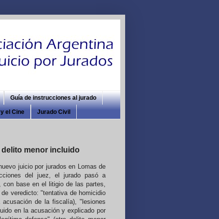
Guía de instrucciones al jurado
y el Cine
Jurado Civil
delito menor incluido
nuevo juicio por jurados en Lomas de
cciones del juez, el jurado pasó a
 con base en el litigio de las partes,
 de veredicto: "tentativa de homicidio
 acusación de la fiscalía), "lesiones
luido en la acusación y explicado por