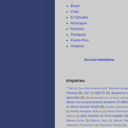
Brasil
Chile
El Salvador
Nicaragua
Panamá
Paraguay
Puerto Rico
Uruguay
Acceso miembros
ETIQUETAS:
"Trial by Jury International and National Juri
Fleming
(5)
ABOTA
(3)
absolución
ABF
(1)
agravado
(3)
abuso sexual con acceso carnal
abus
abuso sexual gravamente ultrajante
(7)
abuso sexual simple
(6)
(1)
acceso carnal
(1)
(1)
Adolfo Alvarado Velloso
(2)
Adrian Berdich
Aires Buenos de Pcia culpable
(4)
Arbery
(1)
Alberto Pérez
(2)
Alberto Sero
(1)
Alberto We
Alejandro Fernandez
(1)
Alejandro Panizzi
(1)