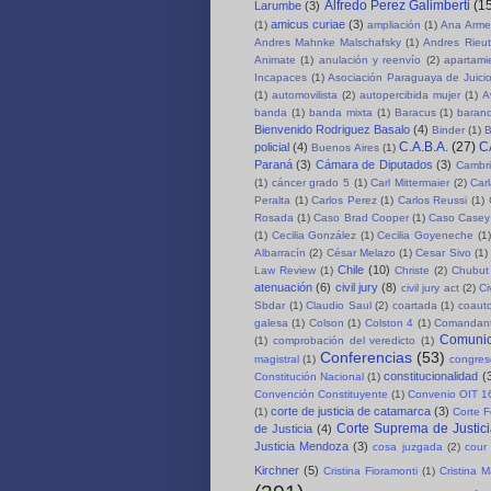
Alfredo Perez Galimberti
(1
Larumbe
(3)
amicus curiae
(3)
(1)
ampliación
(1)
Ana Arme
Andres Mahnke Malschafsky
(1)
Andres Rieut
Animate
(1)
anulación y reenvío
(2)
apartami
Incapaces
(1)
Asociación Paraguaya de Juici
(1)
automovilista
(2)
autopercibida mujer
(1)
A
banda
(1)
banda mixta
(1)
Baracus
(1)
baran
Bienvenido Rodriguez Basalo
(4)
Binder
(1)
B
C.A.B.A.
(27)
C
policial
(4)
Buenos Aires
(1)
Paraná
(3)
Cámara de Diputados
(3)
Cambri
(1)
cáncer grado 5
(1)
Carl Mittermaier
(2)
Car
Peralta
(1)
Carlos Perez
(1)
Carlos Reussi
(1)
Rosada
(1)
Caso Brad Cooper
(1)
Caso Casey
(1)
Cecilia González
(1)
Cecilia Goyeneche
(1)
Albarracín
(2)
César Melazo
(1)
Cesar Sivo
(1)
Chile
(10)
Law Review
(1)
Christe
(2)
Chubut 
atenuación
(6)
civil jury
(8)
civil jury act
(2)
Ci
Sbdar
(1)
Claudio Saul
(2)
coartada
(1)
coauto
galesa
(1)
Colson
(1)
Colston 4
(1)
Comandant
Comuni
(1)
comprobación del veredicto
(1)
Conferencias
(53)
magistral
(1)
congre
constitucionalidad
(
Constitución Nacional
(1)
Convención Constituyente
(1)
Convenio OIT 1
corte de justicia de catamarca
(3)
(1)
Corte F
Corte Suprema de Justici
de Justicia
(4)
Justicia Mendoza
(3)
cosa juzgada
(2)
cour 
Kirchner
(5)
Cristina Fioramonti
(1)
Cristina 