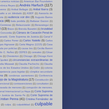
)
america noticias
(1)
American Bar Foundation
Andrés Harfuch
(117)
erónica Reyes
(1)
Anibal Ibarra
(3)
iveros
(1)
Anibal Bellagio
(1)
salto a un blindado
(1)
ASEP
(1)
Asesoría de
audiencia voir dire
(3)
oria
(1)
Augusto Barros
nca
(48)
bala perdida
(1)
Baltasar Garzon
(1)
 Contreras
(1)
Belaunzarán
(1)
Berazategui
(1)
l
(13)
brutalidad
Bravo
(1)
Brenda Barattini
(1)
Cámara de Casación Penal de
 Concordia
(2)
anadá. Corte Suprema de Justicia
(1)
Canal V
Carlos Natiello
(5)
(1)
Carlos Ferrer
(1)
Carlos
rgas Aignasse
(1)
Carta Magna (1215)
(2)
Casa
da por policías
(2)
causa bru
(1)
Cecilia Baroni
rdo C. Nuñez
(2)
CEPES
(1)
cereales
(1)
César
is
(1)
Chesterton
(1)
Chicago
(2)
Chicago Kent
circunstancias extraordinarias de
Cipolleti
(2)
udia Mizawak
(1)
Claudia Pachecho
(1)
Claudia
os de los Estados Unidos
(1)
Colón
(1)
colonia
petencia para legislar
(1)
cómplice secundario
ena
(9)
condenas aanteriores
(1)
Conferencia
jo de la Magistratura
(17)
Constitución
(2)
encional
(1)
contravenciones
(1)
conultation
(1)
gravada de menores
(1)
corrupción de menores.
Corte Suprema
enal Internacional La Haya
(1)
Corte Suprema de
 Justicia de Santa Fe
(1)
ristian Penna
(41)
Cristina Fernández de
culpable
(2)
culpa.
(1)
culpabilidad
(1)