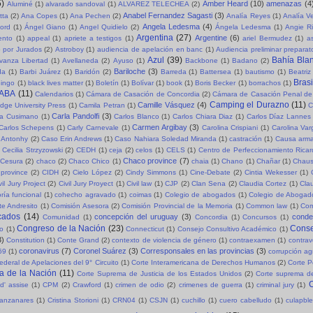
5)
Amber Heard
(10)
amenazas
(4
Aluminé
(1)
alvarado sandoval
(1)
ALVAREZ TELECHEA
(2)
Anabel Fernandez Sagasti
(3)
tta
(2)
Ana Copes
(1)
Ana Pechen
(2)
Analía Reyes
(1)
Analía V
Angela Ledesma
(4)
ord
(1)
Ángel Giano
(1)
Angel Quidielo
(2)
Ángela Ledesma
(1)
Angie R
Argentina
(27)
Argentine
(6)
ento
(1)
appeal
(1)
apriete a testigos
(1)
ariel Bermudez
(1)
a
o por Jurados
(2)
Astroboy
(1)
audiencia de apelación en banc
(1)
Audiencia preliminar preparat
Azul
(39)
Bahía Bla
vanza Libertad
(1)
Avellaneda
(2)
Ayuso
(1)
Backbone
(1)
Badano
(2)
Bariloche
(3)
da
(1)
Barbi Juárez
(1)
Baridón
(2)
Barreda
(1)
Battersea
(1)
bautismo
(1)
Beatriz
Brasi
ingo
(1)
black lives matter
(1)
Boletín
(1)
Bolívar
(1)
book
(1)
Boris Becker
(1)
borrachos
(1)
ABA
(11)
Calendarios
(1)
Cámara de Casación de Concordia
(2)
Cámara de Casación Penal de
Camping el Durazno
(11)
Camille Vásquez
(4)
dge University Press
(1)
Camila Petran
(1)
C
Carla Pandolfi
(3)
la Cusimano
(1)
Carlos Blanco
(1)
Carlos Chiara Diaz
(1)
Carlos Díaz Lannes
Carmen Argibay
(3)
Carlos Schepens
(1)
Carly Carnevale
(1)
Carolina Crispiani
(1)
Carolina Va
 Antonhy
(2)
Caso Erin Andrews
(1)
Caso Nahiara Soledad Miranda
(1)
castración
(1)
Causa arma
Cecilia Strzyzowski
(2)
CEDH
(1)
ceja
(2)
celos
(1)
CELS
(1)
Centro de Perfeccionamiento Rica
Chaco province
(7)
Cesura
(2)
chaco
(2)
Chaco Chico
(1)
chaia
(1)
Chano
(1)
Chañar
(1)
Chaus
province
(2)
CIDH
(2)
Cielo López
(2)
Cindy Simmons
(1)
Cine-Debate
(2)
Cintia Wekesser
(1)
vil Jury Project
(2)
Civil Jury Proyect
(1)
Civil law
(1)
CJP
(2)
Clan Sena
(2)
Claudia Cortez
(1)
Cla
ría funcional
(1)
cohecho agravado
(1)
coimas
(1)
Colegio de abogados
(1)
Colegio de Abogad
e Andresito
(1)
Comisión Asesora
(2)
Comisión Provincial de la Memoria
(1)
Common law
(1)
Com
cados
(14)
concepción del uruguay
(3)
cond
Comunidad
(1)
Concordia
(1)
Concursos
(1)
Congreso de la Nación
(23)
Conse
so
(1)
Connecticut
(1)
Consejo Consultivo Académico
(1)
3)
Constitution
(1)
Conte Grand
(2)
contexto de violencia de género
(1)
contraexamen
(1)
contrav
coronavirus
(7)
Coronel Suárez
(3)
Corresponsales en las provincias
(3)
69
(1)
corrupción a
ederal de Apelaciones del 9° Circuito
(1)
Corte Interamericana de Derechos Humanos
(2)
Corte P
a de la Nación
(11)
Corte Suprema de Justicia de los Estados Unidos
(2)
Corte suprema de
C
d' assise
(1)
CPM
(2)
Crawford
(1)
crimen de odio
(2)
crimenes de guerra
(1)
criminal jury
(1)
Manzanares
(1)
Cristina Storioni
(1)
CRN04
(1)
CSJN
(1)
cuchillo
(1)
cuero cabelludo
(1)
culapble