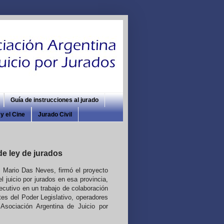
Guía de instrucciones al jurado
y el Cine
Jurado Civil
de ley de jurados
 Mario Das Neves, firmó el proyecto
l juicio por jurados en esa provincia,
ecutivo en un trabajo de colaboración
tes del Poder Legislativo, operadores
 Asociación Argentina de Juicio por