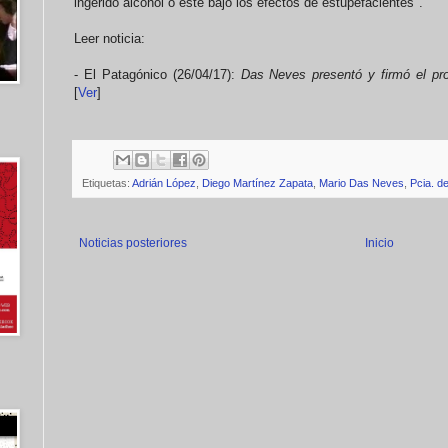
ingerido alcohol o esté bajo los efectos de estupefacientes".
Leer noticia:
- El Patagónico (26/04/17):
Das Neves presentó y firmó el pr
[
Ver
]
Etiquetas:
Adrián López
,
Diego Martínez Zapata
,
Mario Das Neves
,
Pcia. d
Noticias posteriores
Inicio