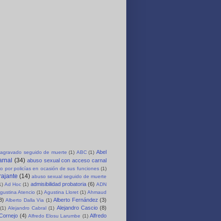
Abel
agravado seguido de muerte
(1)
ABC
(1)
arnal
(34)
abuso sexual con acceso carnal
o por policías en ocasión de sus funciones
(1)
rajante
(14)
abuso sexual seguido de muerte
admisibilidad probatoria
(6)
1)
Ad Hoc
(1)
ADN
gustina Atencio
(1)
Agustina Lloret
(1)
Ahmaud
3)
Alberto Fernández
(3)
Alberto Dalla Via
(1)
Alejandro Cascio
(8)
(1)
Alejandro Cabral
(1)
 Cornejo
(4)
Alfredo
Alfredo Elosu Larumbe
(1)