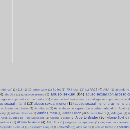
AAJJ
(4)
sprudence"
(2)
118
(1)
30 aniversario
(1)
41 bis
(1)
75 inciso 12°
(1)
ABA
(1)
abandono 
abuso sexual
(84)
abuso sexual con acceso c
(6)
abuso de armas
(3)
abuelita
(1)
 agravado por retraso madurativo
(1)
abuso sexual con acceso carnal agravado por ser cometid
o sexual infantil
(13)
abuso sexual menor
(12)
abuso sexual menor gravmente ult
Acreditación e ingreso de prueba material
(8)
accidente de tránsito
(2)
Acordadas
(1)
Acuña
(
Adrián Grassi
(4)
Adrián López
(3)
evsky
(1)
Adrián Casadei
(1)
Adriana Nanni
(1)
Adrogué
(1)
A
Alberto Binder
(36)
Alberto Bovino
(
Aires Buenos de Pcia Mercedes
(2)
Alberto Beraldi
(2)
Aldana Romano
(4)
retilneck
(1)
Aldo Poy
(1)
alegatos de apertura
(1)
alegatos de clausura
alevosía
(8)
Alfredo
Alejandro Perroud
(2)
Alejandro Poquet
(1)
alex Jones
(1)
Alexis Simaz
(1)