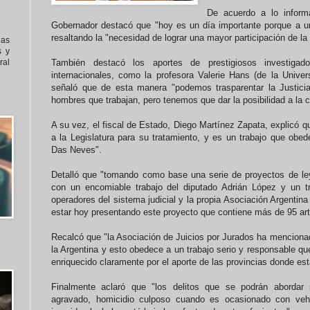
De acuerdo a lo informa
Gobernador destacó que "hoy es un día importante porque a un
resaltando la "necesidad de lograr una mayor participación de la
nas
s y
al
También destacó los aportes de prestigiosos investigado
internacionales, como la profesora Valerie Hans (de la Unive
señaló que de esta manera "podemos trasparentar la Justicia 
hombres que trabajan, pero tenemos que dar la posibilidad a la c
A su vez, el fiscal de Estado, Diego Martínez Zapata, explicó q
a la Legislatura para su tratamiento, y es un trabajo que obed
Das Neves".
Detalló que "tomando como base una serie de proyectos de ley
con un encomiable trabajo del diputado Adrián López y un tr
operadores del sistema judicial y la propia Asociación Argentin
estar hoy presentando este proyecto que contiene más de 95 art
Recalcó que "la Asociación de Juicios por Jurados ha mencionad
la Argentina y esto obedece a un trabajo serio y responsable q
enriquecido claramente por el aporte de las provincias donde está
Finalmente aclaró que "los delitos que se podrán abordar 
agravado, homicidio culposo cuando es ocasionado con veh