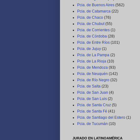
Pcia. de Buenos Aires
(562)
Pcia. de Catamarca
(22)
Pcia. de Chaco
(76)
Pcia. de Chubut
(55)
Pcia. de Corrientes
(1)
Pcia. de Córdoba
(28)
Pcia. de Entre Ríos
(101)
Pcia. de Jujuy
(1)
Pcia. de La Pampa
(2)
Pcia. de La Rioja
(10)
Pcia. de Mendoza
(93)
Pcia. de Neuquén
(142)
Pcia. de Río Negro
(32)
Pcia. de Salta
(23)
Pcia. de San Juan
(4)
Pcia. de San Luis
(2)
Pcia. de Santa Cruz
(5)
Pcia. de Santa Fé
(41)
Pcia. de Santiago del Estero
(1)
Pcia. de Tucumán
(10)
JURADO EN LATINOAMÉRICA