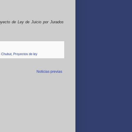
oyecto de Ley de Juicio por Jurados
e Chubut
,
Proyectos de ley
Noticias previas