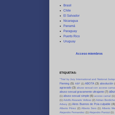
Brasil
Chile
El Salvador
Nicaragua
Panamá
Paraguay
Puerto Rico
Uruguay
Acceso miembros
ETIQUETAS:
"Trial by Jury International and National Juri
Fleming
(5)
ABOTA
(3)
absolución
ABF
(1)
agravado
(3)
abuso sexual con acceso carnal
abus
abuso sexual gravamente ultrajante
(7)
abuso sexual simple
(6)
(1)
acceso carnal
(1)
(1)
Adolfo Alvarado Velloso
(2)
Adrian Berdich
Aires Buenos de Pcia culpable
(4)
Arbery
(1)
Alberto Pérez
(2)
Alberto Sero
(1)
Alberto We
Alejandro Fernandez
(1)
Alejandro Panizzi
(1)