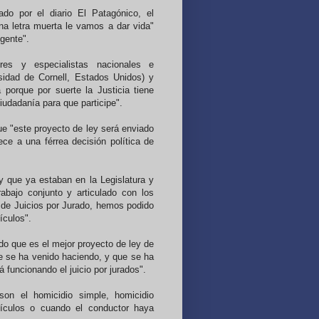
do por el diario El Patagónico, el
a letra muerta le vamos a dar vida"
 gente".
res y especialistas nacionales e
rsidad de Cornell, Estados Unidos) y
porque por suerte la Justicia tiene
iudadanía para que participe".
ue "este proyecto de ley será enviado
ece a una férrea decisión política de
 que ya estaban en la Legislatura y
abajo conjunto y articulado con los
a de Juicios por Jurado, hemos podido
ículos".
o que es el mejor proyecto de ley de
ue se ha venido haciendo, y que se ha
 funcionando el juicio por jurados".
son el homicidio simple, homicidio
ículos o cuando el conductor haya