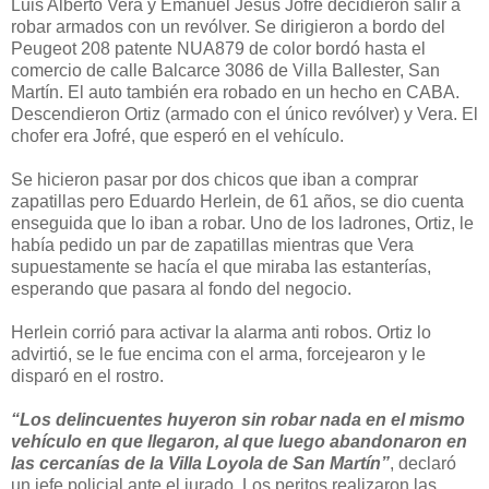
Luis Alberto Vera y Emanuel Jesús Jofré decidieron salir a
robar armados con un revólver. Se dirigieron a bordo del
Peugeot 208 patente NUA879 de color bordó hasta el
comercio de calle Balcarce 3086 de Villa Ballester, San
Martín. El auto también era robado en un hecho en CABA.
Descendieron Ortiz (armado con el único revólver) y Vera. El
chofer era Jofré, que esperó en el vehículo.
Se hicieron pasar por dos chicos que iban a comprar
zapatillas pero Eduardo Herlein, de 61 años, se dio cuenta
enseguida que lo iban a robar. Uno de los ladrones, Ortiz, le
había pedido un par de zapatillas mientras que Vera
supuestamente se hacía el que miraba las estanterías,
esperando que pasara al fondo del negocio.
Herlein corrió para activar la alarma anti robos. Ortiz lo
advirtió, se le fue encima con el arma, forcejearon y le
disparó en el rostro.
“Los delincuentes huyeron sin robar nada en el mismo
vehículo en que llegaron, al que luego abandonaron en
las cercanías de la Villa Loyola de San Martín”
, declaró
un jefe policial ante el jurado. Los peritos realizaron las