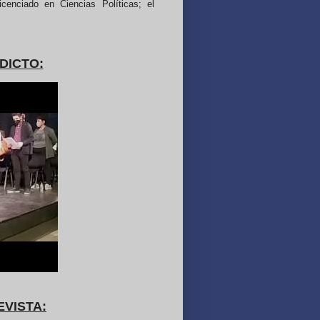
licenciado en Ciencias Políticas; el
DICTO:
EVISTA: