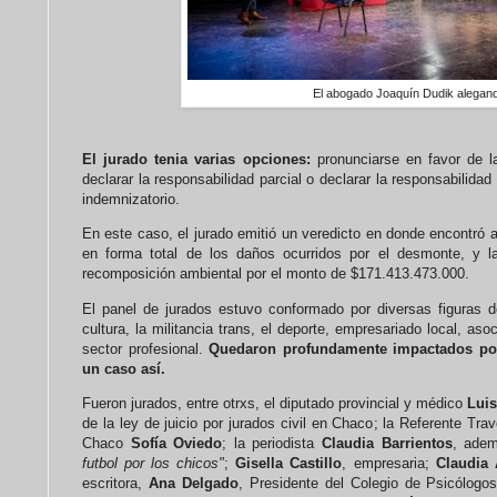
El abogado Joaquín Dudik alegan
El jurado tenia varias opciones:
pronunciarse en favor de l
declarar la responsabilidad parcial o declarar la responsabilida
indemnizatorio.
En este caso, el jurado emitió un veredicto en donde encontró 
en forma total de los daños ocurridos por el desmonte, y 
recomposición ambiental por el monto de $171.413.473.000.
El panel de jurados estuvo conformado por diversas figuras d
cultura, la militancia trans, el deporte, empresariado local, aso
sector profesional.
Quedaron profundamente impactados por 
un caso así.
Fueron jurados, entre otrxs, el diputado provincial y médico
Luis
de la ley de juicio por jurados civil en Chaco; la Referente Tra
Chaco
Sofía Oviedo
;
la periodista
Claudia Barrientos
, adem
futbol por los chicos"
;
Gisella Castillo
, empresaria;
Claudia 
escritora,
Ana Delgado
, Presidente del Colegio de Psicólogo