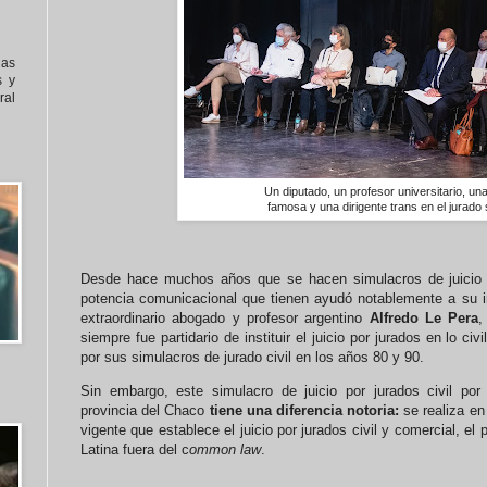
nas
s y
al
Un diputado, un profesor universitario, una
famosa y una dirigente trans en el jurado
Desde hace muchos años que se hacen simulacros de juicio po
potencia comunicacional que tienen ayudó notablemente a su 
extraordinario abogado y profesor argentino
Alfredo Le Pera
,
siempre fue partidario de instituir el juicio por jurados en lo c
por sus simulacros de jurado civil en los años 80 y 90.
Sin embargo, este simulacro de juicio por jurados civil por 
provincia del Chaco
tiene una diferencia notoria:
se realiza en
vigente que establece el juicio por jurados civil y comercial, e
Latina fuera del c
ommon law
.