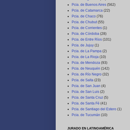
Pcia. de Buenos Aires
(562)
Pcia. de Catamarca
(22)
Pcia. de Chaco
(76)
Pcia. de Chubut
(55)
Pcia. de Corrientes
(1)
Pcia. de Córdoba
(28)
Pcia. de Entre Ríos
(101)
Pcia. de Jujuy
(1)
Pcia. de La Pampa
(2)
Pcia. de La Rioja
(10)
Pcia. de Mendoza
(93)
Pcia. de Neuquén
(142)
Pcia. de Río Negro
(32)
Pcia. de Salta
(23)
Pcia. de San Juan
(4)
Pcia. de San Luis
(2)
Pcia. de Santa Cruz
(5)
Pcia. de Santa Fé
(41)
Pcia. de Santiago del Estero
(1)
Pcia. de Tucumán
(10)
JURADO EN LATINOAMÉRICA