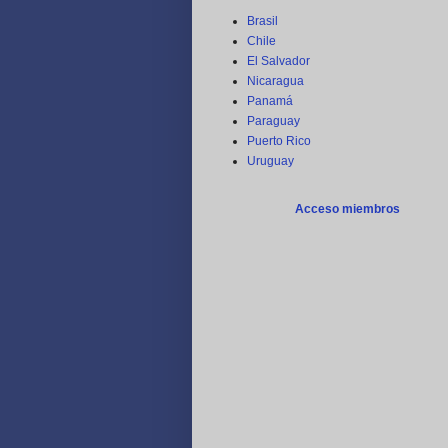
Brasil
Chile
El Salvador
Nicaragua
Panamá
Paraguay
Puerto Rico
Uruguay
Acceso miembros