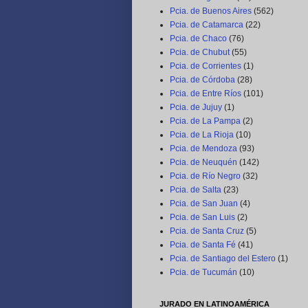
Pcia. de Buenos Aires
(562)
Pcia. de Catamarca
(22)
Pcia. de Chaco
(76)
Pcia. de Chubut
(55)
Pcia. de Corrientes
(1)
Pcia. de Córdoba
(28)
Pcia. de Entre Ríos
(101)
Pcia. de Jujuy
(1)
Pcia. de La Pampa
(2)
Pcia. de La Rioja
(10)
Pcia. de Mendoza
(93)
Pcia. de Neuquén
(142)
Pcia. de Río Negro
(32)
Pcia. de Salta
(23)
Pcia. de San Juan
(4)
Pcia. de San Luis
(2)
Pcia. de Santa Cruz
(5)
Pcia. de Santa Fé
(41)
Pcia. de Santiago del Estero
(1)
Pcia. de Tucumán
(10)
JURADO EN LATINOAMÉRICA