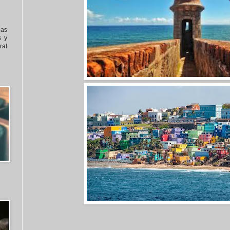
nas
s y
al