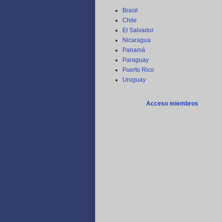
Brasil
Chile
El Salvador
Nicaragua
Panamá
Paraguay
Puerto Rico
Uruguay
Acceso miembros