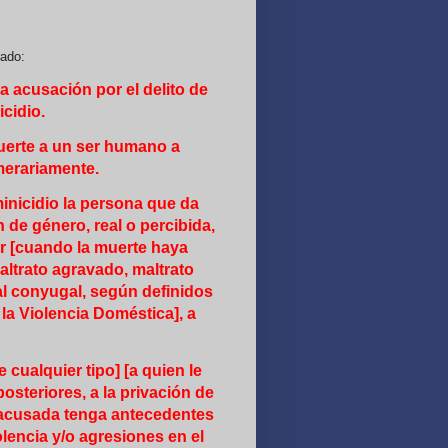
rado:
 acusación por el delito de
icidio.
muerte a un ser humano a
merariamente.
minicidio la persona que da
 de género, real o percibida,
r [cuando la muerte haya
altrato agravado, maltrato
al conyugal, según definidos
 la Violencia Doméstica], a
cualquier tipo] [a quien le
posteriores, a la privación de
a acusada tenga antecedentes
olencia y/o agresiones en el