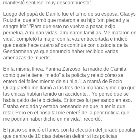
manifestó sentirse “muy descompuesto”.
Luego del papá de Danilo fue el turno de su esposa, Gladys
Ruizdía, que afirmó que mataron a su hijo “sin piedad y a
sangre fría”.”Para que esto no vuelva a pasar, exijo
perpetua. Arruinan vidas, arruinaron familias. Me mataron en
vida”, completó la mujer con la voz entrecortada e indicó
que desde hace cuatro años continúa con custodia de la
Gendarmería ya que denunció haber recibido varias
amenazas de muerte.
En la misma línea, Yanina Zarzoso, la madre de Camila,
contó que le tiene “miedo” a la policía y relató cómo se
enteró del fallecimiento de su hija.”La mamá de Rocío
Quagliarello me llamó a las tres de la mañana y me dijo que
las chicas habían tenido un accidente. . Yo pensé que se
había caído de la bicicleta. Entonces fui pensando en eso.
Estaba enojada y estaba pensando en que la tenía que
retar. Pero en el hospital me enteré de la peor noticia que
me podrían haber dicho en mi vida”, recordó.
El juicio se inició el lunes con la elección del jurado popular
que dentro de 10 días deberán definir si los policías