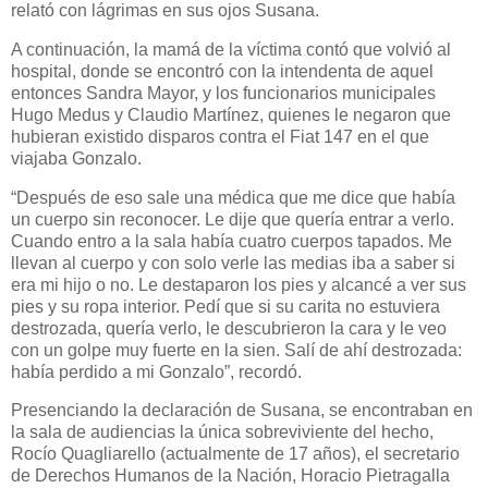
relató con lágrimas en sus ojos Susana.
A continuación, la mamá de la víctima contó que volvió al
hospital, donde se encontró con la intendenta de aquel
entonces Sandra Mayor, y los funcionarios municipales
Hugo Medus y Claudio Martínez, quienes le negaron que
hubieran existido disparos contra el Fiat 147 en el que
viajaba Gonzalo.
“Después de eso sale una médica que me dice que había
un cuerpo sin reconocer. Le dije que quería entrar a verlo.
Cuando entro a la sala había cuatro cuerpos tapados. Me
llevan al cuerpo y con solo verle las medias iba a saber si
era mi hijo o no. Le destaparon los pies y alcancé a ver sus
pies y su ropa interior. Pedí que si su carita no estuviera
destrozada, quería verlo, le descubrieron la cara y le veo
con un golpe muy fuerte en la sien. Salí de ahí destrozada:
había perdido a mi Gonzalo”, recordó.
Presenciando la declaración de Susana, se encontraban en
la sala de audiencias la única sobreviviente del hecho,
Rocío Quagliarello (actualmente de 17 años), el secretario
de Derechos Humanos de la Nación, Horacio Pietragalla