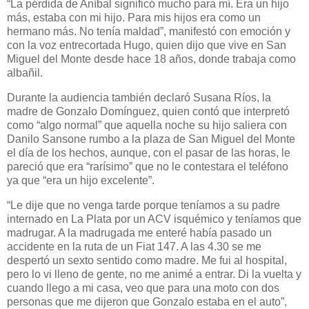
“La pérdida de Aníbal significó mucho para mí. Era un hijo
más, estaba con mi hijo. Para mis hijos era como un
hermano más. No tenía maldad”, manifestó con emoción y
con la voz entrecortada Hugo, quien dijo que vive en San
Miguel del Monte desde hace 18 años, donde trabaja como
albañil.
Durante la audiencia también declaró Susana Ríos, la
madre de Gonzalo Domínguez, quien contó que interpretó
como “algo normal” que aquella noche su hijo saliera con
Danilo Sansone rumbo a la plaza de San Miguel del Monte
el día de los hechos, aunque, con el pasar de las horas, le
pareció que era “rarísimo” que no le contestara el teléfono
ya que “era un hijo excelente”.
“Le dije que no venga tarde porque teníamos a su padre
internado en La Plata por un ACV isquémico y teníamos que
madrugar. A la madrugada me enteré había pasado un
accidente en la ruta de un Fiat 147. A las 4.30 se me
despertó un sexto sentido como madre. Me fui al hospital,
pero lo vi lleno de gente, no me animé a entrar. Di la vuelta y
cuando llego a mi casa, veo que para una moto con dos
personas que me dijeron que Gonzalo estaba en el auto”,