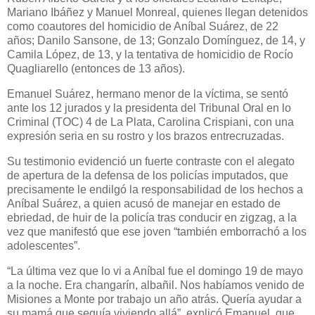
Mariano Ibáñez y Manuel Monreal, quienes llegan detenidos
como coautores del homicidio de Aníbal Suárez, de 22
años; Danilo Sansone, de 13; Gonzalo Domínguez, de 14, y
Camila López, de 13, y la tentativa de homicidio de Rocío
Quagliarello (entonces de 13 años).
Emanuel Suárez, hermano menor de la víctima, se sentó
ante los 12 jurados y la presidenta del Tribunal Oral en lo
Criminal (TOC) 4 de La Plata, Carolina Crispiani, con una
expresión seria en su rostro y los brazos entrecruzadas.
Su testimonio evidenció un fuerte contraste con el alegato
de apertura de la defensa de los policías imputados, que
precisamente le endilgó la responsabilidad de los hechos a
Aníbal Suárez, a quien acusó de manejar en estado de
ebriedad, de huir de la policía tras conducir en zigzag, a la
vez que manifestó que ese joven “también emborrachó a los
adolescentes”.
“La última vez que lo vi a Aníbal fue el domingo 19 de mayo
a la noche. Era changarín, albañil. Nos habíamos venido de
Misiones a Monte por trabajo un año atrás. Quería ayudar a
su mamá que seguía viviendo allá”, explicó Emanuel, que