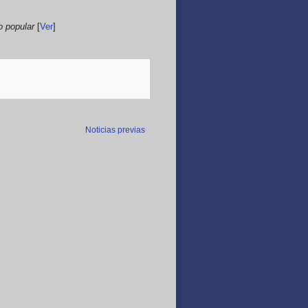
o popular
[
Ver
]
Noticias previas