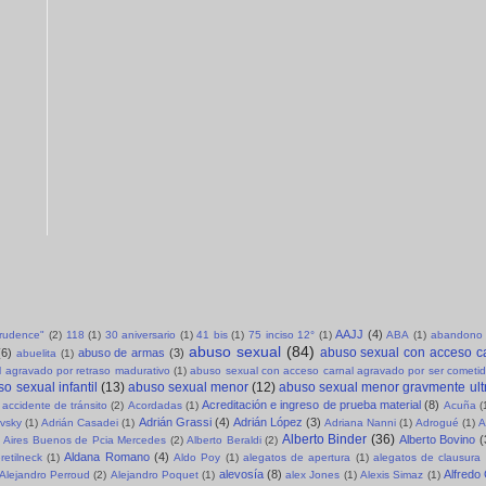
AAJJ
(4)
sprudence"
(2)
118
(1)
30 aniversario
(1)
41 bis
(1)
75 inciso 12°
(1)
ABA
(1)
abandono 
abuso sexual
(84)
abuso sexual con acceso c
(6)
abuso de armas
(3)
abuelita
(1)
 agravado por retraso madurativo
(1)
abuso sexual con acceso carnal agravado por ser cometid
o sexual infantil
(13)
abuso sexual menor
(12)
abuso sexual menor gravmente ult
Acreditación e ingreso de prueba material
(8)
accidente de tránsito
(2)
Acordadas
(1)
Acuña
(
Adrián Grassi
(4)
Adrián López
(3)
evsky
(1)
Adrián Casadei
(1)
Adriana Nanni
(1)
Adrogué
(1)
A
Alberto Binder
(36)
Alberto Bovino
(
Aires Buenos de Pcia Mercedes
(2)
Alberto Beraldi
(2)
Aldana Romano
(4)
retilneck
(1)
Aldo Poy
(1)
alegatos de apertura
(1)
alegatos de clausura
alevosía
(8)
Alfredo
Alejandro Perroud
(2)
Alejandro Poquet
(1)
alex Jones
(1)
Alexis Simaz
(1)