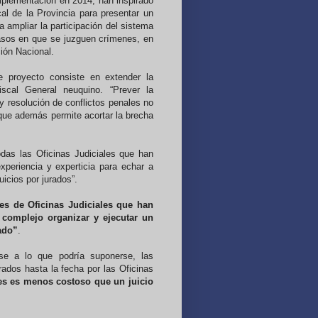
plementación en 2014, han inspirado
cal de la Provincia para presentar un
 ampliar la participación del sistema
asos en que se juzguen crímenes, en
ción Nacional.
e proyecto consiste en extender la
iscal General neuquino. “Prever la
 y resolución de conflictos penales no
 que además permite acortar la brecha
das las Oficinas Judiciales que han
experiencia y experticia para echar a
icios por jurados”.
es de Oficinas Judiciales que han
complejo organizar y ejecutar un
ado”
.
ese a lo que podría suponerse, las
rados hasta la fecha por las Oficinas
res es menos costoso que un juicio