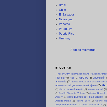
Brasil
Chile
El Salvador
Nicaragua
Panamá
Paraguay
Puerto Rico
Uruguay
Acceso miembros
ETIQUETAS:
"Trial by Jury International and National Juri
Fleming
(5)
ABOTA
(3)
absolución
ABF
(1)
agravado
(3)
abuso sexual con acceso carnal
abus
abuso sexual gravamente ultrajante
(7)
abuso sexual simple
(6)
(1)
acceso carnal
(1)
(1)
Adolfo Alvarado Velloso
(2)
Adrian Berdich
Aires Buenos de Pcia culpable
(4)
Arbery
(1)
Alberto Pérez
(2)
Alberto Sero
(1)
Alberto We
Alejandro Fernandez
(1)
Alejandro Panizzi
(1)