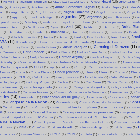
5)
Amber Heard
(10)
amenazas
(4
Aluminé
(1)
alvarado sandoval
(1)
ALVAREZ TELECHEA
(2)
Anabel Fernandez Sagasti
(3)
tta
(2)
Ana Copes
(1)
Ana Pechen
(2)
Analía Reyes
(1)
Analía V
Angela Ledesma
(4)
ord
(1)
Ángel Giano
(1)
Angel Quidielo
(2)
Ángela Ledesma
(1)
Angie R
Argentina
(27)
Argentine
(6)
ento
(1)
appeal
(1)
apriete a testigos
(1)
ariel Bermudez
(1)
a
o por Jurados
(2)
Astroboy
(1)
audiencia de apelación en banc
(1)
Audiencia preliminar preparat
Azul
(39)
Bahía Bla
vanza Libertad
(1)
Avellaneda
(2)
Ayuso
(1)
Backbone
(1)
Badano
(2)
Bariloche
(3)
da
(1)
Barbi Juárez
(1)
Baridón
(2)
Barreda
(1)
Battersea
(1)
bautismo
(1)
Beatriz
Brasi
ingo
(1)
black lives matter
(1)
Boletín
(1)
Bolívar
(1)
book
(1)
Boris Becker
(1)
borrachos
(1)
ABA
(11)
Calendarios
(1)
Cámara de Casación de Concordia
(2)
Cámara de Casación Penal de
Camping el Durazno
(11)
Camille Vásquez
(4)
dge University Press
(1)
Camila Petran
(1)
C
Carla Pandolfi
(3)
la Cusimano
(1)
Carlos Blanco
(1)
Carlos Chiara Diaz
(1)
Carlos Díaz Lannes
Carmen Argibay
(3)
Carlos Schepens
(1)
Carly Carnevale
(1)
Carolina Crispiani
(1)
Carolina Va
 Antonhy
(2)
Caso Erin Andrews
(1)
Caso Nahiara Soledad Miranda
(1)
castración
(1)
Causa arma
Cecilia Strzyzowski
(2)
CEDH
(1)
ceja
(2)
celos
(1)
CELS
(1)
Centro de Perfeccionamiento Rica
Chaco province
(7)
Cesura
(2)
chaco
(2)
Chaco Chico
(1)
chaia
(1)
Chano
(1)
Chañar
(1)
Chaus
province
(2)
CIDH
(2)
Cielo López
(2)
Cindy Simmons
(1)
Cine-Debate
(2)
Cintia Wekesser
(1)
vil Jury Project
(2)
Civil Jury Proyect
(1)
Civil law
(1)
CJP
(2)
Clan Sena
(2)
Claudia Cortez
(1)
Cla
ría funcional
(1)
cohecho agravado
(1)
coimas
(1)
Colegio de abogados
(1)
Colegio de Abogad
e Andresito
(1)
Comisión Asesora
(2)
Comisión Provincial de la Memoria
(1)
Common law
(1)
Com
cados
(14)
concepción del uruguay
(3)
cond
Comunidad
(1)
Concordia
(1)
Concursos
(1)
Congreso de la Nación
(23)
Conse
so
(1)
Connecticut
(1)
Consejo Consultivo Académico
(1)
3)
Constitution
(1)
Conte Grand
(2)
contexto de violencia de género
(1)
contraexamen
(1)
contrav
coronavirus
(7)
Coronel Suárez
(3)
Corresponsales en las provincias
(3)
69
(1)
corrupción a
ederal de Apelaciones del 9° Circuito
(1)
Corte Interamericana de Derechos Humanos
(2)
Corte P
a de la Nación
(11)
Corte Suprema de Justicia de los Estados Unidos
(2)
Corte suprema de
C
d' assise
(1)
CPM
(2)
Crawford
(1)
crimen de odio
(2)
crimenes de guerra
(1)
criminal jury
(1)
Manzanares
(1)
Cristina Storioni
(1)
CRN04
(1)
CSJN
(1)
cuchillo
(1)
cuero cabelludo
(1)
culapble