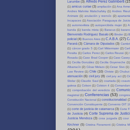
Alfredo Perez Galimberti
(1
Larumbe
(3)
amicus curiae
(3)
(1)
ampliación
(1)
Ana Arme
Andres Mahnke Malschafsky
(1)
Andres Rieut
Animate
(1)
anulación y reenvío
(2)
apartami
Incapaces
(1)
Asociación Paraguaya de Juici
(1)
automovilista
(2)
autopercibida mujer
(1)
A
banda
(1)
banda mixta
(1)
Baracus
(1)
baran
Bienvenido Rodriguez Basalo
(4)
Binder
(1)
B
C.A.B.A.
(27)
C
policial
(4)
Buenos Aires
(1)
Paraná
(3)
Cámara de Diputados
(3)
Cambri
(1)
cáncer grado 5
(1)
Carl Mittermaier
(2)
Car
Peralta
(1)
Carlos Perez
(1)
Carlos Reussi
(1)
Rosada
(1)
Caso Brad Cooper
(1)
Caso Casey
(1)
Cecilia González
(1)
Cecilia Goyeneche
(1)
Albarracín
(2)
César Melazo
(1)
Cesar Sivo
(1)
Chile
(10)
Law Review
(1)
Christe
(2)
Chubut 
atenuación
(6)
civil jury
(8)
civil jury act
(2)
Ci
Sbdar
(1)
Claudio Saul
(2)
coartada
(1)
coauto
galesa
(1)
Colson
(1)
Colston 4
(1)
Comandant
Comuni
(1)
comprobación del veredicto
(1)
Conferencias
(53)
magistral
(1)
congre
constitucionalidad
(
Constitución Nacional
(1)
Convención Constituyente
(1)
Convenio OIT 1
corte de justicia de catamarca
(3)
(1)
Corte F
Corte Suprema de Justici
de Justicia
(4)
Justicia Mendoza
(3)
cosa juzgada
(2)
cour 
Kirchner
(5)
Cristina Fioramonti
(1)
Cristina 