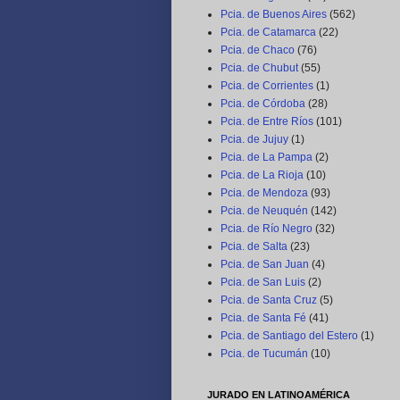
Pcia. de Buenos Aires
(562)
Pcia. de Catamarca
(22)
Pcia. de Chaco
(76)
Pcia. de Chubut
(55)
Pcia. de Corrientes
(1)
Pcia. de Córdoba
(28)
Pcia. de Entre Ríos
(101)
Pcia. de Jujuy
(1)
Pcia. de La Pampa
(2)
Pcia. de La Rioja
(10)
Pcia. de Mendoza
(93)
Pcia. de Neuquén
(142)
Pcia. de Río Negro
(32)
Pcia. de Salta
(23)
Pcia. de San Juan
(4)
Pcia. de San Luis
(2)
Pcia. de Santa Cruz
(5)
Pcia. de Santa Fé
(41)
Pcia. de Santiago del Estero
(1)
Pcia. de Tucumán
(10)
JURADO EN LATINOAMÉRICA