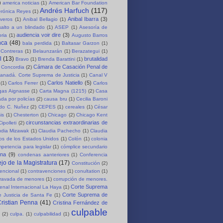
)
america noticias
(1)
American Bar Foundation
Andrés Harfuch
(117)
erónica Reyes
(1)
Anibal Ibarra
(3)
iveros
(1)
Anibal Bellagio
(1)
salto a un blindado
(1)
ASEP
(1)
Asesoría de
audiencia voir dire
(3)
oria
(1)
Augusto Barros
nca
(48)
bala perdida
(1)
Baltasar Garzon
(1)
 Contreras
(1)
Belaunzarán
(1)
Berazategui
(1)
l
(13)
brutalidad
Bravo
(1)
Brenda Barattini
(1)
Cámara de Casación Penal de
 Concordia
(2)
anadá. Corte Suprema de Justicia
(1)
Canal V
Carlos Natiello
(5)
(1)
Carlos Ferrer
(1)
Carlos
rgas Aignasse
(1)
Carta Magna (1215)
(2)
Casa
da por policías
(2)
causa bru
(1)
Cecilia Baroni
rdo C. Nuñez
(2)
CEPES
(1)
cereales
(1)
César
is
(1)
Chesterton
(1)
Chicago
(2)
Chicago Kent
circunstancias extraordinarias de
Cipolleti
(2)
udia Mizawak
(1)
Claudia Pachecho
(1)
Claudia
os de los Estados Unidos
(1)
Colón
(1)
colonia
petencia para legislar
(1)
cómplice secundario
ena
(9)
condenas aanteriores
(1)
Conferencia
jo de la Magistratura
(17)
Constitución
(2)
encional
(1)
contravenciones
(1)
conultation
(1)
gravada de menores
(1)
corrupción de menores.
Corte Suprema
enal Internacional La Haya
(1)
Corte Suprema de
 Justicia de Santa Fe
(1)
ristian Penna
(41)
Cristina Fernández de
culpable
(2)
culpa.
(1)
culpabilidad
(1)