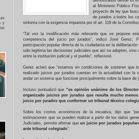
demostrados desde su im
al Ministerio Público Fis
proyecto de ley que busca
de jurados a todos los c
nas
sintonía con la exigencia impuesta por el art. 118 de la Constitu
s y
al
“Tal vez la modificación más relevante que se propone est
competencia del juicio por jurados”, indicó José Gerez, F
participación popular directa de la ciudadanía en la deliberación
sólo legitima las decisiones judiciales que así se adopten, sino
entre la institución judicial y el pueblo”, reflexionó.
Gerez aclaró que “estamos en condiciones de sostener que to
realizado juicios por jurados cuentan en la actualidad con la 
andar un sistema que funcione principalmente sobre la base de ju
Incluso puntualizó que
“es opinión unánime de los Director
organizado juicios por jurados que resulta mucho menos 
juicio por jurados que conformar un tribunal técnico colegi
Sobre los costos económicos de la iniciativa, dijo que “p
estimaciones que se pueden realizar a partir de los datos gene
Judiciales, permite afirmar que
un juicio por jurados popula
ante tribunal colegiado
”.