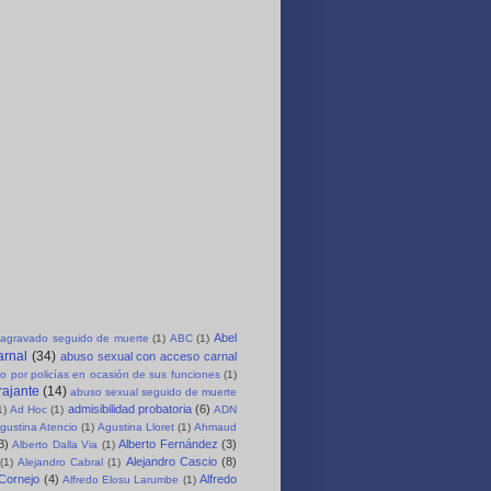
Abel
agravado seguido de muerte
(1)
ABC
(1)
arnal
(34)
abuso sexual con acceso carnal
o por policías en ocasión de sus funciones
(1)
rajante
(14)
abuso sexual seguido de muerte
admisibilidad probatoria
(6)
1)
Ad Hoc
(1)
ADN
gustina Atencio
(1)
Agustina Lloret
(1)
Ahmaud
3)
Alberto Fernández
(3)
Alberto Dalla Via
(1)
Alejandro Cascio
(8)
(1)
Alejandro Cabral
(1)
 Cornejo
(4)
Alfredo
Alfredo Elosu Larumbe
(1)