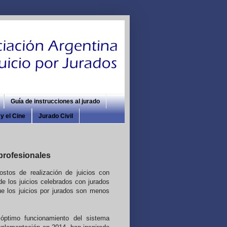
Guía de instrucciones al jurado
y el Cine
Jurado Civil
profesionales
stos de realización de juicios con
de los juicios celebrados con jurados
e los juicios por jurados son menos
óptimo funcionamiento del sistema