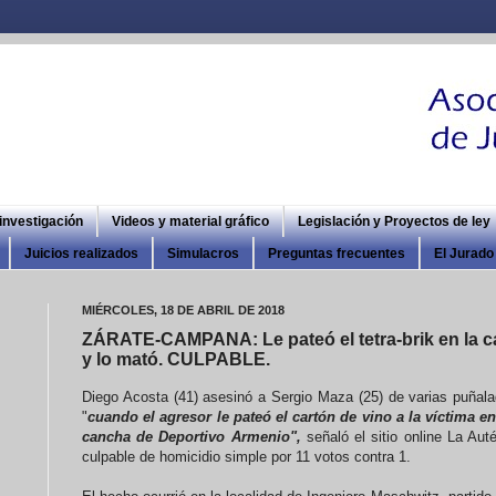
 investigación
Videos y material gráfico
Legislación y Proyectos de ley
Juicios realizados
Simulacros
Preguntas frecuentes
El Jurado 
MIÉRCOLES, 18 DE ABRIL DE 2018
ZÁRATE-CAMPANA: Le pateó el tetra-brik en la 
y lo mató. CULPABLE.
Diego Acosta (41) asesinó a Sergio Maza (25) de varias puñalad
"
cuando el agresor le pateó el cartón de vino a la víctima e
cancha de Deportivo Armenio",
señaló el sitio online La Au
culpable de homicidio simple por 11 votos contra 1.