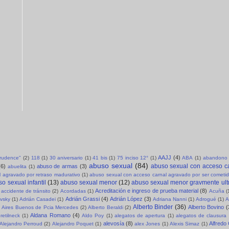
AAJJ
(4)
sprudence"
(2)
118
(1)
30 aniversario
(1)
41 bis
(1)
75 inciso 12°
(1)
ABA
(1)
abandono 
abuso sexual
(84)
abuso sexual con acceso c
(6)
abuso de armas
(3)
abuelita
(1)
 agravado por retraso madurativo
(1)
abuso sexual con acceso carnal agravado por ser cometid
o sexual infantil
(13)
abuso sexual menor
(12)
abuso sexual menor gravmente ult
Acreditación e ingreso de prueba material
(8)
accidente de tránsito
(2)
Acordadas
(1)
Acuña
(
Adrián Grassi
(4)
Adrián López
(3)
evsky
(1)
Adrián Casadei
(1)
Adriana Nanni
(1)
Adrogué
(1)
A
Alberto Binder
(36)
Alberto Bovino
(
Aires Buenos de Pcia Mercedes
(2)
Alberto Beraldi
(2)
Aldana Romano
(4)
retilneck
(1)
Aldo Poy
(1)
alegatos de apertura
(1)
alegatos de clausura
alevosía
(8)
Alfredo
Alejandro Perroud
(2)
Alejandro Poquet
(1)
alex Jones
(1)
Alexis Simaz
(1)