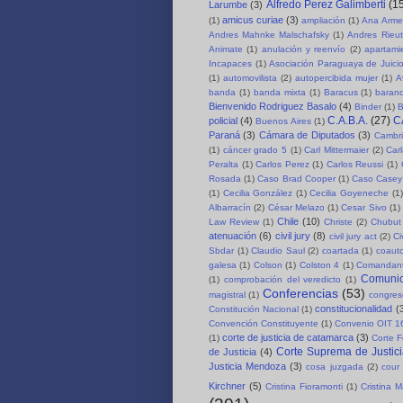
Alfredo Perez Galimberti
(1
Larumbe
(3)
amicus curiae
(3)
(1)
ampliación
(1)
Ana Arme
Andres Mahnke Malschafsky
(1)
Andres Rieut
Animate
(1)
anulación y reenvío
(2)
apartami
Incapaces
(1)
Asociación Paraguaya de Juici
(1)
automovilista
(2)
autopercibida mujer
(1)
A
banda
(1)
banda mixta
(1)
Baracus
(1)
baran
Bienvenido Rodriguez Basalo
(4)
Binder
(1)
B
C.A.B.A.
(27)
C
policial
(4)
Buenos Aires
(1)
Paraná
(3)
Cámara de Diputados
(3)
Cambri
(1)
cáncer grado 5
(1)
Carl Mittermaier
(2)
Car
Peralta
(1)
Carlos Perez
(1)
Carlos Reussi
(1)
Rosada
(1)
Caso Brad Cooper
(1)
Caso Casey
(1)
Cecilia González
(1)
Cecilia Goyeneche
(1)
Albarracín
(2)
César Melazo
(1)
Cesar Sivo
(1)
Chile
(10)
Law Review
(1)
Christe
(2)
Chubut 
atenuación
(6)
civil jury
(8)
civil jury act
(2)
Ci
Sbdar
(1)
Claudio Saul
(2)
coartada
(1)
coauto
galesa
(1)
Colson
(1)
Colston 4
(1)
Comandant
Comuni
(1)
comprobación del veredicto
(1)
Conferencias
(53)
magistral
(1)
congre
constitucionalidad
(
Constitución Nacional
(1)
Convención Constituyente
(1)
Convenio OIT 1
corte de justicia de catamarca
(3)
(1)
Corte F
Corte Suprema de Justici
de Justicia
(4)
Justicia Mendoza
(3)
cosa juzgada
(2)
cour 
Kirchner
(5)
Cristina Fioramonti
(1)
Cristina 