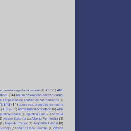
Abel
agravado seguido de muerte
(1)
ABC
(1)
arnal
(34)
abuso sexual con acceso carnal
o por policías en ocasión de sus funciones
(1)
rajante
(14)
abuso sexual seguido de muerte
admisibilidad probatoria
(6)
1)
Ad Hoc
(1)
ADN
gustina Atencio
(1)
Agustina Lloret
(1)
Ahmaud
3)
Alberto Fernández
(3)
Alberto Dalla Via
(1)
Alejandro Cascio
(8)
(1)
Alejandro Cabral
(1)
 Cornejo
(4)
Alfredo
Alfredo Elosu Larumbe
(1)