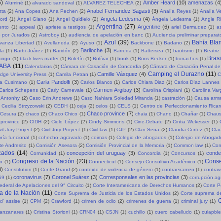
5)
Amber Heard
(10)
amenazas
(4
Aluminé
(1)
alvarado sandoval
(1)
ALVAREZ TELECHEA
(2)
Anabel Fernandez Sagasti
(3)
tta
(2)
Ana Copes
(1)
Ana Pechen
(2)
Analía Reyes
(1)
Analía V
Angela Ledesma
(4)
ord
(1)
Ángel Giano
(1)
Angel Quidielo
(2)
Ángela Ledesma
(1)
Angie R
Argentina
(27)
Argentine
(6)
ento
(1)
appeal
(1)
apriete a testigos
(1)
ariel Bermudez
(1)
a
o por Jurados
(2)
Astroboy
(1)
audiencia de apelación en banc
(1)
Audiencia preliminar preparat
Azul
(39)
Bahía Bla
vanza Libertad
(1)
Avellaneda
(2)
Ayuso
(1)
Backbone
(1)
Badano
(2)
Bariloche
(3)
da
(1)
Barbi Juárez
(1)
Baridón
(2)
Barreda
(1)
Battersea
(1)
bautismo
(1)
Beatriz
Brasi
ingo
(1)
black lives matter
(1)
Boletín
(1)
Bolívar
(1)
book
(1)
Boris Becker
(1)
borrachos
(1)
ABA
(11)
Calendarios
(1)
Cámara de Casación de Concordia
(2)
Cámara de Casación Penal de
Camping el Durazno
(11)
Camille Vásquez
(4)
dge University Press
(1)
Camila Petran
(1)
C
Carla Pandolfi
(3)
la Cusimano
(1)
Carlos Blanco
(1)
Carlos Chiara Diaz
(1)
Carlos Díaz Lannes
Carmen Argibay
(3)
Carlos Schepens
(1)
Carly Carnevale
(1)
Carolina Crispiani
(1)
Carolina Va
 Antonhy
(2)
Caso Erin Andrews
(1)
Caso Nahiara Soledad Miranda
(1)
castración
(1)
Causa arma
Cecilia Strzyzowski
(2)
CEDH
(1)
ceja
(2)
celos
(1)
CELS
(1)
Centro de Perfeccionamiento Rica
Chaco province
(7)
Cesura
(2)
chaco
(2)
Chaco Chico
(1)
chaia
(1)
Chano
(1)
Chañar
(1)
Chaus
province
(2)
CIDH
(2)
Cielo López
(2)
Cindy Simmons
(1)
Cine-Debate
(2)
Cintia Wekesser
(1)
vil Jury Project
(2)
Civil Jury Proyect
(1)
Civil law
(1)
CJP
(2)
Clan Sena
(2)
Claudia Cortez
(1)
Cla
ría funcional
(1)
cohecho agravado
(1)
coimas
(1)
Colegio de abogados
(1)
Colegio de Abogad
e Andresito
(1)
Comisión Asesora
(2)
Comisión Provincial de la Memoria
(1)
Common law
(1)
Com
cados
(14)
concepción del uruguay
(3)
cond
Comunidad
(1)
Concordia
(1)
Concursos
(1)
Congreso de la Nación
(23)
Conse
so
(1)
Connecticut
(1)
Consejo Consultivo Académico
(1)
3)
Constitution
(1)
Conte Grand
(2)
contexto de violencia de género
(1)
contraexamen
(1)
contrav
coronavirus
(7)
Coronel Suárez
(3)
Corresponsales en las provincias
(3)
69
(1)
corrupción a
ederal de Apelaciones del 9° Circuito
(1)
Corte Interamericana de Derechos Humanos
(2)
Corte P
a de la Nación
(11)
Corte Suprema de Justicia de los Estados Unidos
(2)
Corte suprema de
C
d' assise
(1)
CPM
(2)
Crawford
(1)
crimen de odio
(2)
crimenes de guerra
(1)
criminal jury
(1)
Manzanares
(1)
Cristina Storioni
(1)
CRN04
(1)
CSJN
(1)
cuchillo
(1)
cuero cabelludo
(1)
culapble