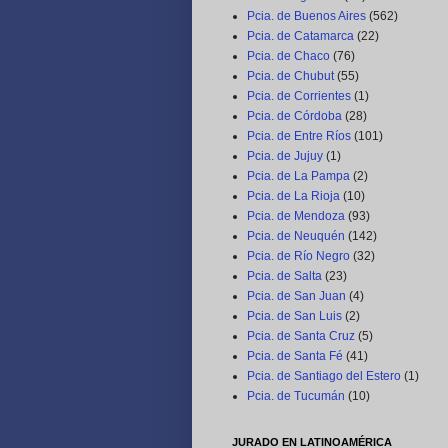
Pcia. de Buenos Aires
(562)
Pcia. de Catamarca
(22)
Pcia. de Chaco
(76)
Pcia. de Chubut
(55)
Pcia. de Corrientes
(1)
Pcia. de Córdoba
(28)
Pcia. de Entre Ríos
(101)
Pcia. de Jujuy
(1)
Pcia. de La Pampa
(2)
Pcia. de La Rioja
(10)
Pcia. de Mendoza
(93)
Pcia. de Neuquén
(142)
Pcia. de Río Negro
(32)
Pcia. de Salta
(23)
Pcia. de San Juan
(4)
Pcia. de San Luis
(2)
Pcia. de Santa Cruz
(5)
Pcia. de Santa Fé
(41)
Pcia. de Santiago del Estero
(1)
Pcia. de Tucumán
(10)
JURADO EN LATINOAMÉRICA