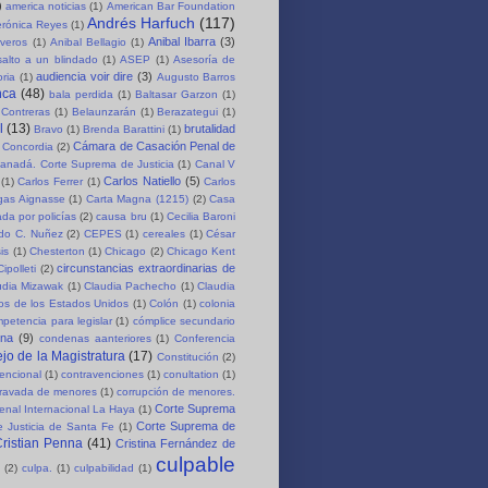
)
america noticias
(1)
American Bar Foundation
Andrés Harfuch
(117)
erónica Reyes
(1)
Anibal Ibarra
(3)
iveros
(1)
Anibal Bellagio
(1)
salto a un blindado
(1)
ASEP
(1)
Asesoría de
audiencia voir dire
(3)
oria
(1)
Augusto Barros
nca
(48)
bala perdida
(1)
Baltasar Garzon
(1)
 Contreras
(1)
Belaunzarán
(1)
Berazategui
(1)
l
(13)
brutalidad
Bravo
(1)
Brenda Barattini
(1)
Cámara de Casación Penal de
 Concordia
(2)
anadá. Corte Suprema de Justicia
(1)
Canal V
Carlos Natiello
(5)
(1)
Carlos Ferrer
(1)
Carlos
rgas Aignasse
(1)
Carta Magna (1215)
(2)
Casa
da por policías
(2)
causa bru
(1)
Cecilia Baroni
rdo C. Nuñez
(2)
CEPES
(1)
cereales
(1)
César
is
(1)
Chesterton
(1)
Chicago
(2)
Chicago Kent
circunstancias extraordinarias de
Cipolleti
(2)
udia Mizawak
(1)
Claudia Pachecho
(1)
Claudia
os de los Estados Unidos
(1)
Colón
(1)
colonia
petencia para legislar
(1)
cómplice secundario
ena
(9)
condenas aanteriores
(1)
Conferencia
jo de la Magistratura
(17)
Constitución
(2)
encional
(1)
contravenciones
(1)
conultation
(1)
gravada de menores
(1)
corrupción de menores.
Corte Suprema
enal Internacional La Haya
(1)
Corte Suprema de
 Justicia de Santa Fe
(1)
ristian Penna
(41)
Cristina Fernández de
culpable
(2)
culpa.
(1)
culpabilidad
(1)