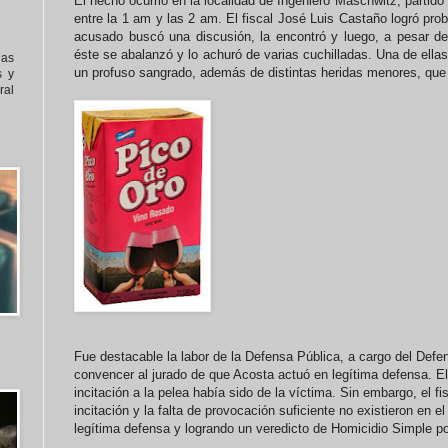
El hecho ocurrió en la localidad de Ingeniero Maschwitz, parti
entre la 1 am y las 2 am. El fiscal José Luis Castaño logró pro
acusado buscó una discusión, la encontró y luego, a pesar d
éste se abalanzó y lo achuró de varias cuchilladas. Una de ellas 
nas
un profuso sangrado, además de distintas heridas menores, que l
s y
al
Fue destacable la labor de la Defensa Pública, a cargo del Defens
convencer al jurado de que Acosta actuó en legítima defensa. Ell
incitación a la pelea había sido de la víctima. Sin embargo, el f
incitación y la falta de provocación suficiente no existieron en e
legítima defensa y logrando un veredicto de Homicidio Simple por