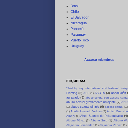
Brasil
Chile
El Salvador
Nicaragua
Panamá
Paraguay
Puerto Rico
Uruguay
Acceso miembros
ETIQUETAS:
"Trial by Jury International and National Juri
Fleming
(5)
ABOTA
(3)
absolución
ABF
(1)
agravado
(3)
abuso sexual con acceso carnal
abus
abuso sexual gravamente ultrajante
(7)
abuso sexual simple
(6)
(1)
acceso carnal
(1)
(1)
Adolfo Alvarado Velloso
(2)
Adrian Berdich
Aires Buenos de Pcia culpable
(4)
Arbery
(1)
Alberto Pérez
(2)
Alberto Sero
(1)
Alberto We
Alejandro Fernandez
(1)
Alejandro Panizzi
(1)