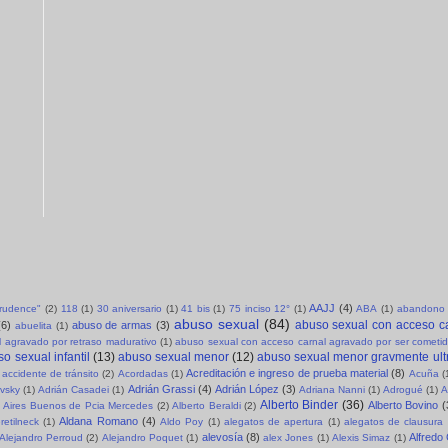
AAJJ
(4)
sprudence"
(2)
118
(1)
30 aniversario
(1)
41 bis
(1)
75 inciso 12°
(1)
ABA
(1)
abandono 
abuso sexual
(84)
abuso sexual con acceso c
(6)
abuso de armas
(3)
abuelita
(1)
 agravado por retraso madurativo
(1)
abuso sexual con acceso carnal agravado por ser cometid
o sexual infantil
(13)
abuso sexual menor
(12)
abuso sexual menor gravmente ult
Acreditación e ingreso de prueba material
(8)
accidente de tránsito
(2)
Acordadas
(1)
Acuña
(
Adrián Grassi
(4)
Adrián López
(3)
evsky
(1)
Adrián Casadei
(1)
Adriana Nanni
(1)
Adrogué
(1)
A
Alberto Binder
(36)
Alberto Bovino
(
Aires Buenos de Pcia Mercedes
(2)
Alberto Beraldi
(2)
Aldana Romano
(4)
retilneck
(1)
Aldo Poy
(1)
alegatos de apertura
(1)
alegatos de clausura
alevosía
(8)
Alfredo
Alejandro Perroud
(2)
Alejandro Poquet
(1)
alex Jones
(1)
Alexis Simaz
(1)