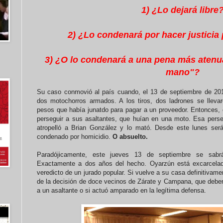
1) ¿Lo dejará libre
2) ¿Lo condenará por hacer justici
3) ¿O lo condenará a una pena más atenua
mano"?
Su caso conmovió al país cuando, el 13 de septiembre de 2016
dos motochorros armados. A los tiros, dos ladrones se llevar
pesos que había junatdo para pagar a un proveedor. Entonces, e
perseguir a sus asaltantes, que huían en una moto. Esa perse
atropelló a Brian González y lo mató. Desde este lunes ser
condenado por homicidio.
O absuelto.
Paradójicamente, este jueves 13 de septiembre se sabrá 
Exactamente a dos años del hecho. Oyarzún está excarcelado
veredicto de un jurado popular. Si vuelve a su casa definitivamen
de la decisión de doce vecinos de Zárate y Campana, que deberá
a un asaltante o si actuó amparado en la legítima defensa.