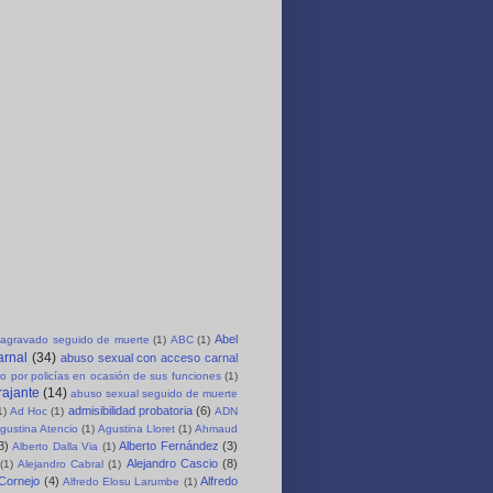
Abel
agravado seguido de muerte
(1)
ABC
(1)
arnal
(34)
abuso sexual con acceso carnal
o por policías en ocasión de sus funciones
(1)
rajante
(14)
abuso sexual seguido de muerte
admisibilidad probatoria
(6)
1)
Ad Hoc
(1)
ADN
gustina Atencio
(1)
Agustina Lloret
(1)
Ahmaud
3)
Alberto Fernández
(3)
Alberto Dalla Via
(1)
Alejandro Cascio
(8)
(1)
Alejandro Cabral
(1)
 Cornejo
(4)
Alfredo
Alfredo Elosu Larumbe
(1)