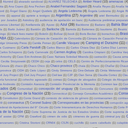
5)
Amber Heard
(10)
amenazas
(4
Aluminé
(1)
alvarado sandoval
(1)
ALVAREZ TELECHEA
(2)
Anabel Fernandez Sagasti
(3)
tta
(2)
Ana Copes
(1)
Ana Pechen
(2)
Analía Reyes
(1)
Analía V
Angela Ledesma
(4)
ord
(1)
Ángel Giano
(1)
Angel Quidielo
(2)
Ángela Ledesma
(1)
Angie R
Argentina
(27)
Argentine
(6)
ento
(1)
appeal
(1)
apriete a testigos
(1)
ariel Bermudez
(1)
a
o por Jurados
(2)
Astroboy
(1)
audiencia de apelación en banc
(1)
Audiencia preliminar preparat
Azul
(39)
Bahía Bla
vanza Libertad
(1)
Avellaneda
(2)
Ayuso
(1)
Backbone
(1)
Badano
(2)
Bariloche
(3)
da
(1)
Barbi Juárez
(1)
Baridón
(2)
Barreda
(1)
Battersea
(1)
bautismo
(1)
Beatriz
Brasi
ingo
(1)
black lives matter
(1)
Boletín
(1)
Bolívar
(1)
book
(1)
Boris Becker
(1)
borrachos
(1)
ABA
(11)
Calendarios
(1)
Cámara de Casación de Concordia
(2)
Cámara de Casación Penal de
Camping el Durazno
(11)
Camille Vásquez
(4)
dge University Press
(1)
Camila Petran
(1)
C
Carla Pandolfi
(3)
la Cusimano
(1)
Carlos Blanco
(1)
Carlos Chiara Diaz
(1)
Carlos Díaz Lannes
Carmen Argibay
(3)
Carlos Schepens
(1)
Carly Carnevale
(1)
Carolina Crispiani
(1)
Carolina Va
 Antonhy
(2)
Caso Erin Andrews
(1)
Caso Nahiara Soledad Miranda
(1)
castración
(1)
Causa arma
Cecilia Strzyzowski
(2)
CEDH
(1)
ceja
(2)
celos
(1)
CELS
(1)
Centro de Perfeccionamiento Rica
Chaco province
(7)
Cesura
(2)
chaco
(2)
Chaco Chico
(1)
chaia
(1)
Chano
(1)
Chañar
(1)
Chaus
province
(2)
CIDH
(2)
Cielo López
(2)
Cindy Simmons
(1)
Cine-Debate
(2)
Cintia Wekesser
(1)
vil Jury Project
(2)
Civil Jury Proyect
(1)
Civil law
(1)
CJP
(2)
Clan Sena
(2)
Claudia Cortez
(1)
Cla
ría funcional
(1)
cohecho agravado
(1)
coimas
(1)
Colegio de abogados
(1)
Colegio de Abogad
e Andresito
(1)
Comisión Asesora
(2)
Comisión Provincial de la Memoria
(1)
Common law
(1)
Com
cados
(14)
concepción del uruguay
(3)
cond
Comunidad
(1)
Concordia
(1)
Concursos
(1)
Congreso de la Nación
(23)
Conse
so
(1)
Connecticut
(1)
Consejo Consultivo Académico
(1)
3)
Constitution
(1)
Conte Grand
(2)
contexto de violencia de género
(1)
contraexamen
(1)
contrav
coronavirus
(7)
Coronel Suárez
(3)
Corresponsales en las provincias
(3)
69
(1)
corrupción a
ederal de Apelaciones del 9° Circuito
(1)
Corte Interamericana de Derechos Humanos
(2)
Corte P
a de la Nación
(11)
Corte Suprema de Justicia de los Estados Unidos
(2)
Corte suprema de
C
d' assise
(1)
CPM
(2)
Crawford
(1)
crimen de odio
(2)
crimenes de guerra
(1)
criminal jury
(1)
Manzanares
(1)
Cristina Storioni
(1)
CRN04
(1)
CSJN
(1)
cuchillo
(1)
cuero cabelludo
(1)
culapble