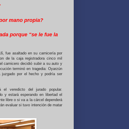
?
a por mano propia?
da porque "se le fue la
, fue asaltado en su carnicería por
on de la caja registradora cinco mil
l carnicero decidió subir a su auto y
cución terminó en tragedia: Oyarzún
á juzgado por el hecho y podría ser
el veredicto del jurado popular.
 y estará esperando en libertad el
te libre o si va a la cárcel dependerá
n evaluar si tuvo intención de matar