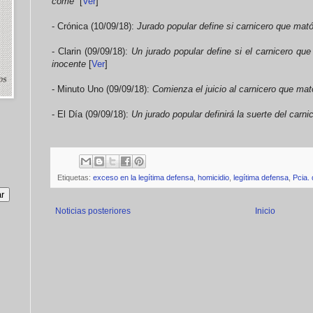
come”
[
Ver
]
- Crónica (10/09/18):
Jurado popular define si carnicero que mató
- Clarin (09/09/18):
Un jurado popular define si el carnicero qu
inocente
[
Ver
]
- Minuto Uno (09/09/18):
Comienza el juicio al carnicero que mat
- El Día (09/09/18):
Un jurado popular definirá la suerte del carni
Etiquetas:
exceso en la legítima defensa
,
homicidio
,
legítima defensa
,
Pcia.
Noticias posteriores
Inicio