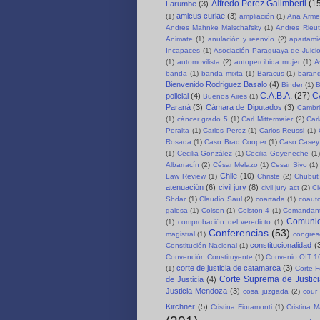
Alfredo Perez Galimberti
(1
Larumbe
(3)
amicus curiae
(3)
(1)
ampliación
(1)
Ana Arme
Andres Mahnke Malschafsky
(1)
Andres Rieut
Animate
(1)
anulación y reenvío
(2)
apartami
Incapaces
(1)
Asociación Paraguaya de Juici
(1)
automovilista
(2)
autopercibida mujer
(1)
A
banda
(1)
banda mixta
(1)
Baracus
(1)
baran
Bienvenido Rodriguez Basalo
(4)
Binder
(1)
B
C.A.B.A.
(27)
C
policial
(4)
Buenos Aires
(1)
Paraná
(3)
Cámara de Diputados
(3)
Cambri
(1)
cáncer grado 5
(1)
Carl Mittermaier
(2)
Car
Peralta
(1)
Carlos Perez
(1)
Carlos Reussi
(1)
Rosada
(1)
Caso Brad Cooper
(1)
Caso Casey
(1)
Cecilia González
(1)
Cecilia Goyeneche
(1)
Albarracín
(2)
César Melazo
(1)
Cesar Sivo
(1)
Chile
(10)
Law Review
(1)
Christe
(2)
Chubut 
atenuación
(6)
civil jury
(8)
civil jury act
(2)
Ci
Sbdar
(1)
Claudio Saul
(2)
coartada
(1)
coauto
galesa
(1)
Colson
(1)
Colston 4
(1)
Comandant
Comuni
(1)
comprobación del veredicto
(1)
Conferencias
(53)
magistral
(1)
congre
constitucionalidad
(
Constitución Nacional
(1)
Convención Constituyente
(1)
Convenio OIT 1
corte de justicia de catamarca
(3)
(1)
Corte F
Corte Suprema de Justici
de Justicia
(4)
Justicia Mendoza
(3)
cosa juzgada
(2)
cour 
Kirchner
(5)
Cristina Fioramonti
(1)
Cristina 