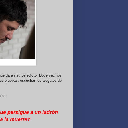
que darán su veredicto. Doce vecinos
s pruebas, escuchar los alegatos de
tas:
ue persigue a un ladrón
ca la muerte?