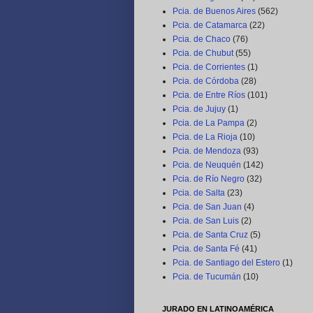
Pcia. de Buenos Aires
(562)
Pcia. de Catamarca
(22)
Pcia. de Chaco
(76)
Pcia. de Chubut
(55)
Pcia. de Corrientes
(1)
Pcia. de Córdoba
(28)
Pcia. de Entre Ríos
(101)
Pcia. de Jujuy
(1)
Pcia. de La Pampa
(2)
Pcia. de La Rioja
(10)
Pcia. de Mendoza
(93)
Pcia. de Neuquén
(142)
Pcia. de Río Negro
(32)
Pcia. de Salta
(23)
Pcia. de San Juan
(4)
Pcia. de San Luis
(2)
Pcia. de Santa Cruz
(5)
Pcia. de Santa Fé
(41)
Pcia. de Santiago del Estero
(1)
Pcia. de Tucumán
(10)
JURADO EN LATINOAMÉRICA