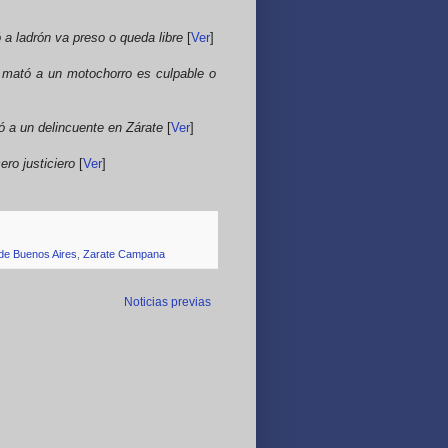
 a ladrón va preso o queda libre
[
Ver
]
e mató a un motochorro es culpable o
ó a un delincuente en Zárate
[
Ver
]
cero justiciero
[
Ver
]
 de Buenos Aires
,
Zarate Campana
Noticias previas