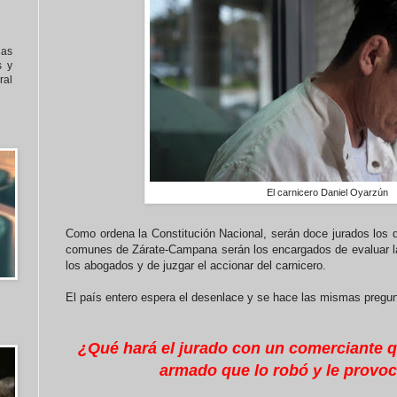
nas
s y
al
El carnicero Daniel Oyarzún
Como ordena la Constitución Nacional, serán doce jurados los 
comunes de Zárate-Campana serán los encargados de evaluar la
los abogados y de juzgar el accionar del carnicero.
El país entero espera el desenlace y se hace las mismas pregun
¿Qué hará el jurado con un comerciante q
armado que lo robó y le provo