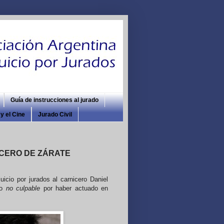
Guía de instrucciones al jurado
y el Cine
Jurado Civil
ICERO DE ZÁRATE
icio por jurados al carnicero Daniel
 o
no culpable
por haber actuado en