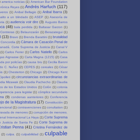
)
america noticias
(1)
American Bar Foundation
Andrés Harfuch
(117)
erónica Reyes
(1)
Anibal Ibarra
(3)
iveros
(1)
Anibal Bellagio
(1)
salto a un blindado
(1)
ASEP
(1)
Asesoría de
audiencia voir dire
(3)
oria
(1)
Augusto Barros
nca
(48)
bala perdida
(1)
Baltasar Garzon
(1)
 Contreras
(1)
Belaunzarán
(1)
Berazategui
(1)
l
(13)
brutalidad
Bravo
(1)
Brenda Barattini
(1)
Cámara de Casación Penal de
 Concordia
(2)
anadá. Corte Suprema de Justicia
(1)
Canal V
Carlos Natiello
(5)
(1)
Carlos Ferrer
(1)
Carlos
rgas Aignasse
(1)
Carta Magna (1215)
(2)
Casa
da por policías
(2)
causa bru
(1)
Cecilia Baroni
rdo C. Nuñez
(2)
CEPES
(1)
cereales
(1)
César
is
(1)
Chesterton
(1)
Chicago
(2)
Chicago Kent
circunstancias extraordinarias de
Cipolleti
(2)
udia Mizawak
(1)
Claudia Pachecho
(1)
Claudia
os de los Estados Unidos
(1)
Colón
(1)
colonia
petencia para legislar
(1)
cómplice secundario
ena
(9)
condenas aanteriores
(1)
Conferencia
jo de la Magistratura
(17)
Constitución
(2)
encional
(1)
contravenciones
(1)
conultation
(1)
gravada de menores
(1)
corrupción de menores.
Corte Suprema
enal Internacional La Haya
(1)
Corte Suprema de
 Justicia de Santa Fe
(1)
ristian Penna
(41)
Cristina Fernández de
culpable
(2)
culpa.
(1)
culpabilidad
(1)