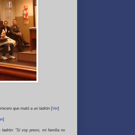
arnicero que mató a un ladrón
[
Ver
]
er
]
 ladrón: “Si voy preso, mi familia no