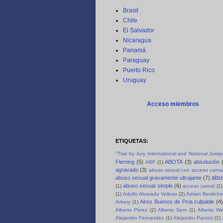
Brasil
Chile
El Salvador
Nicaragua
Panamá
Paraguay
Puerto Rico
Uruguay
Acceso miembros
ETIQUETAS:
"Trial by Jury International and National Juri
Fleming
(5)
ABOTA
(3)
absolución
ABF
(1)
agravado
(3)
abuso sexual con acceso carnal
abus
abuso sexual gravamente ultrajante
(7)
abuso sexual simple
(6)
(1)
acceso carnal
(1)
(1)
Adolfo Alvarado Velloso
(2)
Adrian Berdich
Aires Buenos de Pcia culpable
(4)
Arbery
(1)
Alberto Pérez
(2)
Alberto Sero
(1)
Alberto We
Alejandro Fernandez
(1)
Alejandro Panizzi
(1)