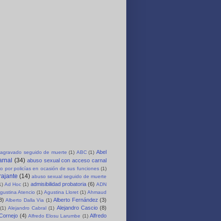
Abel
agravado seguido de muerte
(1)
ABC
(1)
arnal
(34)
abuso sexual con acceso carnal
o por policías en ocasión de sus funciones
(1)
rajante
(14)
abuso sexual seguido de muerte
admisibilidad probatoria
(6)
1)
Ad Hoc
(1)
ADN
gustina Atencio
(1)
Agustina Lloret
(1)
Ahmaud
3)
Alberto Fernández
(3)
Alberto Dalla Via
(1)
Alejandro Cascio
(8)
(1)
Alejandro Cabral
(1)
 Cornejo
(4)
Alfredo
Alfredo Elosu Larumbe
(1)