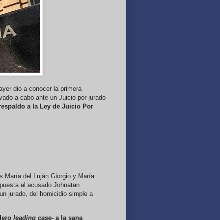
yer dio a conocer la primera
vado a cabo ante un Juicio por jurado
 respaldo a la Ley de Juicio Por
as María del Luján Giorgio y María
mpuesta al acusado Johnatan
un jurado, del homicidio simple a
adero
leading case
- a la sana