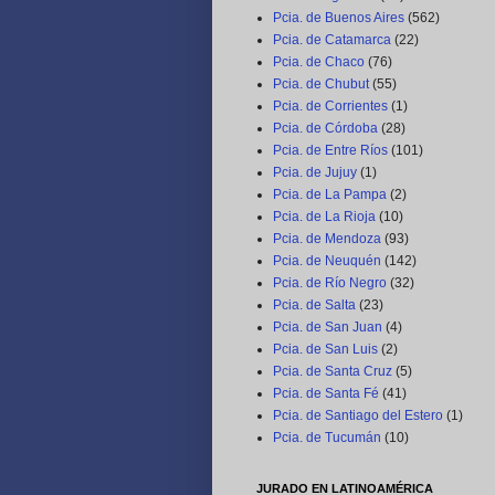
Pcia. de Buenos Aires
(562)
Pcia. de Catamarca
(22)
Pcia. de Chaco
(76)
Pcia. de Chubut
(55)
Pcia. de Corrientes
(1)
Pcia. de Córdoba
(28)
Pcia. de Entre Ríos
(101)
Pcia. de Jujuy
(1)
Pcia. de La Pampa
(2)
Pcia. de La Rioja
(10)
Pcia. de Mendoza
(93)
Pcia. de Neuquén
(142)
Pcia. de Río Negro
(32)
Pcia. de Salta
(23)
Pcia. de San Juan
(4)
Pcia. de San Luis
(2)
Pcia. de Santa Cruz
(5)
Pcia. de Santa Fé
(41)
Pcia. de Santiago del Estero
(1)
Pcia. de Tucumán
(10)
JURADO EN LATINOAMÉRICA