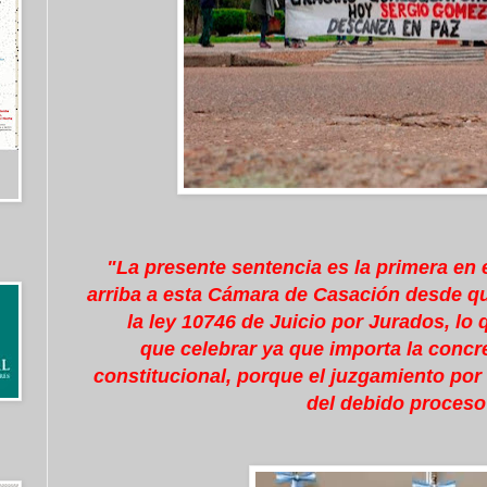
"La presente sentencia es la primera en 
arriba a esta Cámara de Casación desde qu
la ley 10746 de Juicio por Jurados, l
que celebrar ya que importa la conc
constitucional, porque el juzgamiento por
del debido proceso