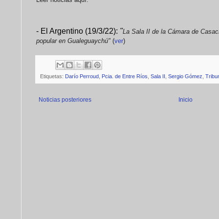
- El Argentino (19/3/22):
"
La Sala II de la Cámara de Casaci
popular en Gualeguaychú"
(
ver
)
Etiquetas:
Darío Perroud
,
Pcia. de Entre Ríos
,
Sala II
,
Sergio Gómez
,
Tribu
Noticias posteriores
Inicio