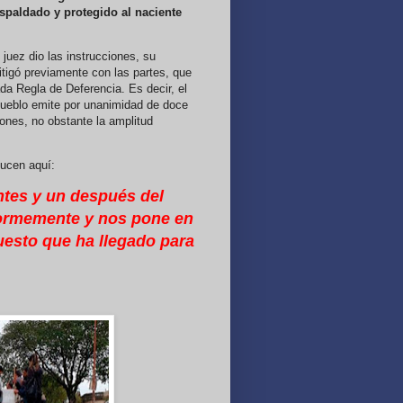
espaldado y protegido al naciente
 juez dio las instrucciones, su
litigó previamente con las partes, que
da Regla de Deferencia. Es decir, el
Pueblo emite por unanimidad de doce
iones, no obstante la amplitud
ducen aquí:
ntes y un después del
enormemente y nos pone en
uesto que ha llegado para