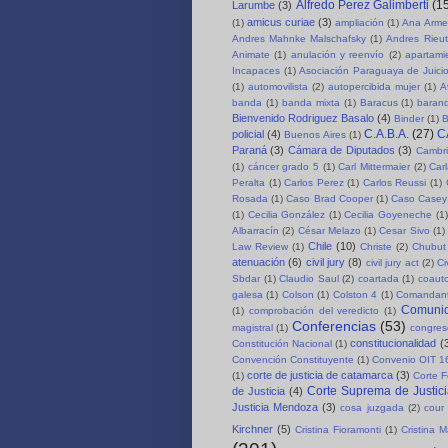
Alfredo Perez Galimberti
(1
Larumbe
(3)
amicus curiae
(3)
(1)
ampliación
(1)
Ana Arme
Andres Mahnke Malschafsky
(1)
Andres Rieut
Animate
(1)
anulación y reenvío
(2)
apartami
Incapaces
(1)
Asociación Paraguaya de Juici
(1)
automovilista
(2)
autopercibida mujer
(1)
A
banda
(1)
banda mixta
(1)
Baracus
(1)
baran
Bienvenido Rodriguez Basalo
(4)
Binder
(1)
B
C.A.B.A.
(27)
C
policial
(4)
Buenos Aires
(1)
Paraná
(3)
Cámara de Diputados
(3)
Cambri
(1)
cáncer grado 5
(1)
Carl Mittermaier
(2)
Car
Peralta
(1)
Carlos Perez
(1)
Carlos Reussi
(1)
Rosada
(1)
Caso Brad Cooper
(1)
Caso Casey
(1)
Cecilia González
(1)
Cecilia Goyeneche
(1)
Albarracín
(2)
César Melazo
(1)
Cesar Sivo
(1)
Chile
(10)
Law Review
(1)
Christe
(2)
Chubut 
atenuación
(6)
civil jury
(8)
civil jury act
(2)
Ci
Sbdar
(1)
Claudio Saul
(2)
coartada
(1)
coauto
galesa
(1)
Colson
(1)
Colston 4
(1)
Comandant
Comuni
(1)
comprobación del veredicto
(1)
Conferencias
(53)
magistral
(1)
congre
constitucionalidad
(
Constitución Nacional
(1)
Convención Constituyente
(1)
Convenio OIT 1
corte de justicia de catamarca
(3)
(1)
Corte F
Corte Suprema de Justici
de Justicia
(4)
Justicia Mendoza
(3)
cosa juzgada
(2)
cour 
Kirchner
(5)
Cristina Fioramonti
(1)
Cristina 