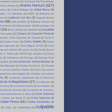
)
america noticias
(1)
American Bar Foundation
Andrés Harfuch
(117)
erónica Reyes
(1)
Anibal Ibarra
(3)
iveros
(1)
Anibal Bellagio
(1)
salto a un blindado
(1)
ASEP
(1)
Asesoría de
audiencia voir dire
(3)
oria
(1)
Augusto Barros
nca
(48)
bala perdida
(1)
Baltasar Garzon
(1)
 Contreras
(1)
Belaunzarán
(1)
Berazategui
(1)
l
(13)
brutalidad
Bravo
(1)
Brenda Barattini
(1)
Cámara de Casación Penal de
 Concordia
(2)
anadá. Corte Suprema de Justicia
(1)
Canal V
Carlos Natiello
(5)
(1)
Carlos Ferrer
(1)
Carlos
rgas Aignasse
(1)
Carta Magna (1215)
(2)
Casa
da por policías
(2)
causa bru
(1)
Cecilia Baroni
rdo C. Nuñez
(2)
CEPES
(1)
cereales
(1)
César
is
(1)
Chesterton
(1)
Chicago
(2)
Chicago Kent
circunstancias extraordinarias de
Cipolleti
(2)
udia Mizawak
(1)
Claudia Pachecho
(1)
Claudia
os de los Estados Unidos
(1)
Colón
(1)
colonia
petencia para legislar
(1)
cómplice secundario
ena
(9)
condenas aanteriores
(1)
Conferencia
jo de la Magistratura
(17)
Constitución
(2)
encional
(1)
contravenciones
(1)
conultation
(1)
gravada de menores
(1)
corrupción de menores.
Corte Suprema
enal Internacional La Haya
(1)
Corte Suprema de
 Justicia de Santa Fe
(1)
ristian Penna
(41)
Cristina Fernández de
culpable
(2)
culpa.
(1)
culpabilidad
(1)