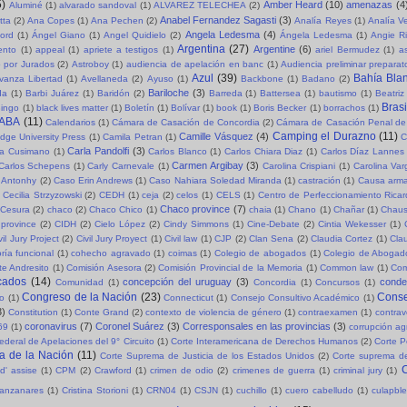
5)
Amber Heard
(10)
amenazas
(4
Aluminé
(1)
alvarado sandoval
(1)
ALVAREZ TELECHEA
(2)
Anabel Fernandez Sagasti
(3)
tta
(2)
Ana Copes
(1)
Ana Pechen
(2)
Analía Reyes
(1)
Analía V
Angela Ledesma
(4)
ord
(1)
Ángel Giano
(1)
Angel Quidielo
(2)
Ángela Ledesma
(1)
Angie R
Argentina
(27)
Argentine
(6)
ento
(1)
appeal
(1)
apriete a testigos
(1)
ariel Bermudez
(1)
a
o por Jurados
(2)
Astroboy
(1)
audiencia de apelación en banc
(1)
Audiencia preliminar preparat
Azul
(39)
Bahía Bla
vanza Libertad
(1)
Avellaneda
(2)
Ayuso
(1)
Backbone
(1)
Badano
(2)
Bariloche
(3)
da
(1)
Barbi Juárez
(1)
Baridón
(2)
Barreda
(1)
Battersea
(1)
bautismo
(1)
Beatriz
Brasi
ingo
(1)
black lives matter
(1)
Boletín
(1)
Bolívar
(1)
book
(1)
Boris Becker
(1)
borrachos
(1)
ABA
(11)
Calendarios
(1)
Cámara de Casación de Concordia
(2)
Cámara de Casación Penal de
Camping el Durazno
(11)
Camille Vásquez
(4)
dge University Press
(1)
Camila Petran
(1)
C
Carla Pandolfi
(3)
la Cusimano
(1)
Carlos Blanco
(1)
Carlos Chiara Diaz
(1)
Carlos Díaz Lannes
Carmen Argibay
(3)
Carlos Schepens
(1)
Carly Carnevale
(1)
Carolina Crispiani
(1)
Carolina Va
 Antonhy
(2)
Caso Erin Andrews
(1)
Caso Nahiara Soledad Miranda
(1)
castración
(1)
Causa arma
Cecilia Strzyzowski
(2)
CEDH
(1)
ceja
(2)
celos
(1)
CELS
(1)
Centro de Perfeccionamiento Rica
Chaco province
(7)
Cesura
(2)
chaco
(2)
Chaco Chico
(1)
chaia
(1)
Chano
(1)
Chañar
(1)
Chaus
province
(2)
CIDH
(2)
Cielo López
(2)
Cindy Simmons
(1)
Cine-Debate
(2)
Cintia Wekesser
(1)
vil Jury Project
(2)
Civil Jury Proyect
(1)
Civil law
(1)
CJP
(2)
Clan Sena
(2)
Claudia Cortez
(1)
Cla
ría funcional
(1)
cohecho agravado
(1)
coimas
(1)
Colegio de abogados
(1)
Colegio de Abogad
e Andresito
(1)
Comisión Asesora
(2)
Comisión Provincial de la Memoria
(1)
Common law
(1)
Com
cados
(14)
concepción del uruguay
(3)
cond
Comunidad
(1)
Concordia
(1)
Concursos
(1)
Congreso de la Nación
(23)
Conse
so
(1)
Connecticut
(1)
Consejo Consultivo Académico
(1)
3)
Constitution
(1)
Conte Grand
(2)
contexto de violencia de género
(1)
contraexamen
(1)
contrav
coronavirus
(7)
Coronel Suárez
(3)
Corresponsales en las provincias
(3)
69
(1)
corrupción a
ederal de Apelaciones del 9° Circuito
(1)
Corte Interamericana de Derechos Humanos
(2)
Corte P
a de la Nación
(11)
Corte Suprema de Justicia de los Estados Unidos
(2)
Corte suprema de
C
d' assise
(1)
CPM
(2)
Crawford
(1)
crimen de odio
(2)
crimenes de guerra
(1)
criminal jury
(1)
Manzanares
(1)
Cristina Storioni
(1)
CRN04
(1)
CSJN
(1)
cuchillo
(1)
cuero cabelludo
(1)
culapble