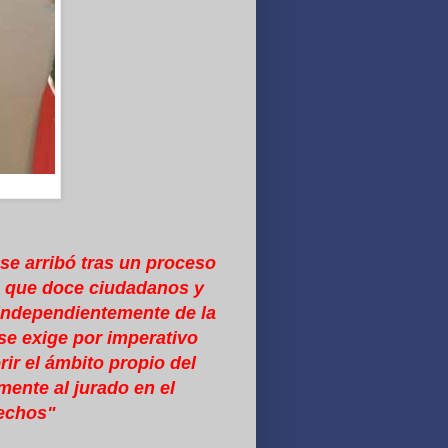
 se arribó tras un proceso
 que doce ciudadanos y
e independientemente de la
 se exige por imperativo
erir el ámbito propio del
mente al jurado en el
hechos"