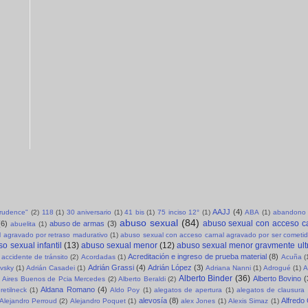
AAJJ
(4)
sprudence"
(2)
118
(1)
30 aniversario
(1)
41 bis
(1)
75 inciso 12°
(1)
ABA
(1)
abandono 
abuso sexual
(84)
abuso sexual con acceso c
(6)
abuso de armas
(3)
abuelita
(1)
 agravado por retraso madurativo
(1)
abuso sexual con acceso carnal agravado por ser cometid
o sexual infantil
(13)
abuso sexual menor
(12)
abuso sexual menor gravmente ult
Acreditación e ingreso de prueba material
(8)
accidente de tránsito
(2)
Acordadas
(1)
Acuña
(
Adrián Grassi
(4)
Adrián López
(3)
evsky
(1)
Adrián Casadei
(1)
Adriana Nanni
(1)
Adrogué
(1)
A
Alberto Binder
(36)
Alberto Bovino
(
Aires Buenos de Pcia Mercedes
(2)
Alberto Beraldi
(2)
Aldana Romano
(4)
retilneck
(1)
Aldo Poy
(1)
alegatos de apertura
(1)
alegatos de clausura
alevosía
(8)
Alfredo
Alejandro Perroud
(2)
Alejandro Poquet
(1)
alex Jones
(1)
Alexis Simaz
(1)