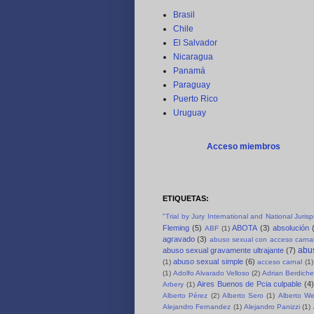
Brasil
Chile
El Salvador
Nicaragua
Panamá
Paraguay
Puerto Rico
Uruguay
Acceso miembros
ETIQUETAS:
"Trial by Jury International and National Juri
Fleming
(5)
ABOTA
(3)
absolución
ABF
(1)
agravado
(3)
abuso sexual con acceso carnal
abus
abuso sexual gravamente ultrajante
(7)
abuso sexual simple
(6)
(1)
acceso carnal
(1)
(1)
Adolfo Alvarado Velloso
(2)
Adrian Berdich
Aires Buenos de Pcia culpable
(4)
Arbery
(1)
Alberto Pérez
(2)
Alberto Sero
(1)
Alberto We
Alejandro Fernandez
(1)
Alejandro Panizzi
(1)