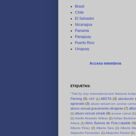
Brasil
Chile
El Salvador
Nicaragua
Panamá
Paraguay
Puerto Rico
Uruguay
Acceso miembros
ETIQUETAS:
"Trial by Jury International and National Juri
Fleming
(5)
ABOTA
(3)
absolución
ABF
(1)
agravado
(3)
abuso sexual con acceso carnal
abus
abuso sexual gravamente ultrajante
(7)
abuso sexual simple
(6)
(1)
acceso carnal
(1)
(1)
Adolfo Alvarado Velloso
(2)
Adrian Berdich
Aires Buenos de Pcia culpable
(4)
Arbery
(1)
Alberto Pérez
(2)
Alberto Sero
(1)
Alberto We
Alejandro Fernandez
(1)
Alejandro Panizzi
(1)