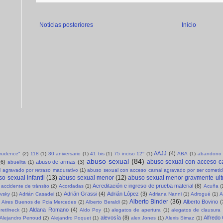
Noticias posteriores
Inicio
AAJJ
(4)
sprudence"
(2)
118
(1)
30 aniversario
(1)
41 bis
(1)
75 inciso 12°
(1)
ABA
(1)
abandono 
abuso sexual
(84)
abuso sexual con acceso c
(6)
abuso de armas
(3)
abuelita
(1)
 agravado por retraso madurativo
(1)
abuso sexual con acceso carnal agravado por ser cometid
o sexual infantil
(13)
abuso sexual menor
(12)
abuso sexual menor gravmente ult
Acreditación e ingreso de prueba material
(8)
accidente de tránsito
(2)
Acordadas
(1)
Acuña
(
Adrián Grassi
(4)
Adrián López
(3)
evsky
(1)
Adrián Casadei
(1)
Adriana Nanni
(1)
Adrogué
(1)
A
Alberto Binder
(36)
Alberto Bovino
(
Aires Buenos de Pcia Mercedes
(2)
Alberto Beraldi
(2)
Aldana Romano
(4)
retilneck
(1)
Aldo Poy
(1)
alegatos de apertura
(1)
alegatos de clausura
alevosía
(8)
Alfredo
Alejandro Perroud
(2)
Alejandro Poquet
(1)
alex Jones
(1)
Alexis Simaz
(1)