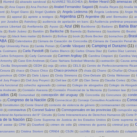
5)
Amber Heard
(10)
amenazas
(4
Aluminé
(1)
alvarado sandoval
(1)
ALVAREZ TELECHEA
(2)
Anabel Fernandez Sagasti
(3)
tta
(2)
Ana Copes
(1)
Ana Pechen
(2)
Analía Reyes
(1)
Analía V
Angela Ledesma
(4)
ord
(1)
Ángel Giano
(1)
Angel Quidielo
(2)
Ángela Ledesma
(1)
Angie R
Argentina
(27)
Argentine
(6)
ento
(1)
appeal
(1)
apriete a testigos
(1)
ariel Bermudez
(1)
a
o por Jurados
(2)
Astroboy
(1)
audiencia de apelación en banc
(1)
Audiencia preliminar preparat
Azul
(39)
Bahía Bla
vanza Libertad
(1)
Avellaneda
(2)
Ayuso
(1)
Backbone
(1)
Badano
(2)
Bariloche
(3)
da
(1)
Barbi Juárez
(1)
Baridón
(2)
Barreda
(1)
Battersea
(1)
bautismo
(1)
Beatriz
Brasi
ingo
(1)
black lives matter
(1)
Boletín
(1)
Bolívar
(1)
book
(1)
Boris Becker
(1)
borrachos
(1)
ABA
(11)
Calendarios
(1)
Cámara de Casación de Concordia
(2)
Cámara de Casación Penal de
Camping el Durazno
(11)
Camille Vásquez
(4)
dge University Press
(1)
Camila Petran
(1)
C
Carla Pandolfi
(3)
la Cusimano
(1)
Carlos Blanco
(1)
Carlos Chiara Diaz
(1)
Carlos Díaz Lannes
Carmen Argibay
(3)
Carlos Schepens
(1)
Carly Carnevale
(1)
Carolina Crispiani
(1)
Carolina Va
 Antonhy
(2)
Caso Erin Andrews
(1)
Caso Nahiara Soledad Miranda
(1)
castración
(1)
Causa arma
Cecilia Strzyzowski
(2)
CEDH
(1)
ceja
(2)
celos
(1)
CELS
(1)
Centro de Perfeccionamiento Rica
Chaco province
(7)
Cesura
(2)
chaco
(2)
Chaco Chico
(1)
chaia
(1)
Chano
(1)
Chañar
(1)
Chaus
province
(2)
CIDH
(2)
Cielo López
(2)
Cindy Simmons
(1)
Cine-Debate
(2)
Cintia Wekesser
(1)
vil Jury Project
(2)
Civil Jury Proyect
(1)
Civil law
(1)
CJP
(2)
Clan Sena
(2)
Claudia Cortez
(1)
Cla
ría funcional
(1)
cohecho agravado
(1)
coimas
(1)
Colegio de abogados
(1)
Colegio de Abogad
e Andresito
(1)
Comisión Asesora
(2)
Comisión Provincial de la Memoria
(1)
Common law
(1)
Com
cados
(14)
concepción del uruguay
(3)
cond
Comunidad
(1)
Concordia
(1)
Concursos
(1)
Congreso de la Nación
(23)
Conse
so
(1)
Connecticut
(1)
Consejo Consultivo Académico
(1)
3)
Constitution
(1)
Conte Grand
(2)
contexto de violencia de género
(1)
contraexamen
(1)
contrav
coronavirus
(7)
Coronel Suárez
(3)
Corresponsales en las provincias
(3)
69
(1)
corrupción a
ederal de Apelaciones del 9° Circuito
(1)
Corte Interamericana de Derechos Humanos
(2)
Corte P
a de la Nación
(11)
Corte Suprema de Justicia de los Estados Unidos
(2)
Corte suprema de
C
d' assise
(1)
CPM
(2)
Crawford
(1)
crimen de odio
(2)
crimenes de guerra
(1)
criminal jury
(1)
Manzanares
(1)
Cristina Storioni
(1)
CRN04
(1)
CSJN
(1)
cuchillo
(1)
cuero cabelludo
(1)
culapble