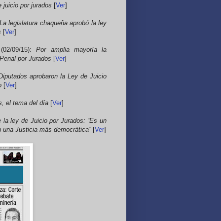
 juicio por jurados
[
Ver
]
La legislatura chaqueña aprobó la ley
s
[
Ver
]
 (02/09/15):
Por amplia mayoría la
 Penal por Jurados
[
Ver
]
Diputados aprobaron la Ley de Juicio
o
[
Ver
]
s, el tema del día
[
Ver
]
e la ley de Juicio por Jurados: “Es un
n una Justicia más democrática”
[
Ver
]