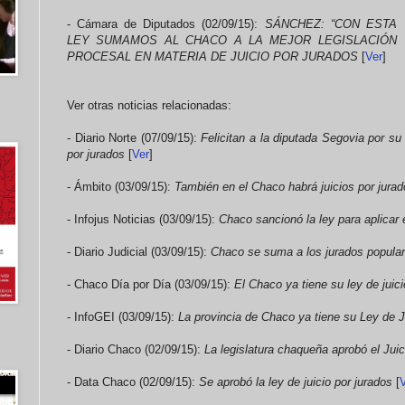
- Cámara de Diputados (02/09/15):
SÁNCHEZ: “CON ESTA
LEY SUMAMOS AL CHACO A LA MEJOR LEGISLACIÓN
PROCESAL EN MATERIA DE JUICIO POR JURADOS
[
Ver
]
Ver otras noticias relacionadas:
- Diario Norte (07/09/15):
Felicitan a la diputada Segovia por su
por jurados
[
Ver
]
- Ámbito (03/09/15):
También en el Chaco habrá juicios por jura
- Infojus Noticias (03/09/15):
Chaco sancionó la ley para aplicar e
- Diario Judicial (03/09/15):
Chaco se suma a los jurados popula
- Chaco Día por Día (03/09/15):
El Chaco ya tiene su ley de juici
- InfoGEI (03/09/15):
La provincia de Chaco ya tiene su Ley de J
- Diario Chaco (02/09/15):
La legislatura chaqueña aprobó el Jui
- Data Chaco (02/09/15):
Se aprobó la ley de juicio por jurados
[