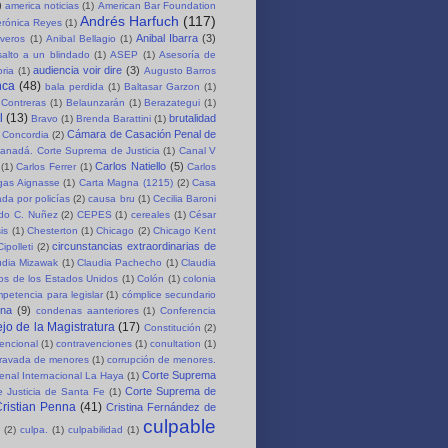
)
america noticias
(1)
American Bar Foundation
Andrés Harfuch
(117)
erónica Reyes
(1)
Anibal Ibarra
(3)
iveros
(1)
Anibal Bellagio
(1)
salto a un blindado
(1)
ASEP
(1)
Asesoría de
audiencia voir dire
(3)
oria
(1)
Augusto Barros
nca
(48)
bala perdida
(1)
Baltasar Garzon
(1)
 Contreras
(1)
Belaunzarán
(1)
Berazategui
(1)
l
(13)
brutalidad
Bravo
(1)
Brenda Barattini
(1)
Cámara de Casación Penal de
 Concordia
(2)
anadá. Corte Suprema de Justicia
(1)
Canal V
Carlos Natiello
(5)
(1)
Carlos Ferrer
(1)
Carlos
rgas Aignasse
(1)
Carta Magna (1215)
(2)
Casa
da por policías
(2)
causa bru
(1)
Cecilia Baroni
rdo C. Nuñez
(2)
CEPES
(1)
cereales
(1)
César
is
(1)
Chesterton
(1)
Chicago
(2)
Chicago Kent
circunstancias extraordinarias de
Cipolleti
(2)
udia Mizawak
(1)
Claudia Pachecho
(1)
Claudia
os de los Estados Unidos
(1)
Colón
(1)
colonia
petencia para legislar
(1)
cómplice secundario
ena
(9)
condenas aanteriores
(1)
Conferencia
jo de la Magistratura
(17)
Constitución
(2)
encional
(1)
contravenciones
(1)
conultation
(1)
gravada de menores
(1)
corrupción de menores.
Corte Suprema
enal Internacional La Haya
(1)
Corte Suprema de
 Justicia de Santa Fe
(1)
ristian Penna
(41)
Cristina Fernández de
culpable
(2)
culpa.
(1)
culpabilidad
(1)