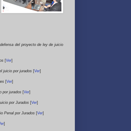
 defensa del proyecto de ley de juicio
dos
[
Ver
]
l juicio por jurados
[
Ver
]
res
[
Ver
]
o por jurados
[
Ver
]
uicio por Jurados
[
Ver
]
cio Penal por Jurados
[
Ver
]
Ver
]