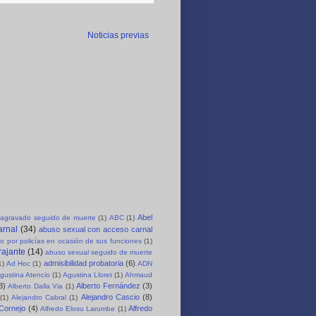
Noticias previas
Abel
agravado seguido de muerte
(1)
ABC
(1)
arnal
(34)
abuso sexual con acceso carnal
o por policías en ocasión de sus funciones
(1)
rajante
(14)
abuso sexual seguido de muerte
admisibilidad probatoria
(6)
1)
Ad Hoc
(1)
ADN
gustina Atencio
(1)
Agustina Lloret
(1)
Ahmaud
3)
Alberto Fernández
(3)
Alberto Dalla Via
(1)
Alejandro Cascio
(8)
(1)
Alejandro Cabral
(1)
 Cornejo
(4)
Alfredo
Alfredo Elosu Larumbe
(1)