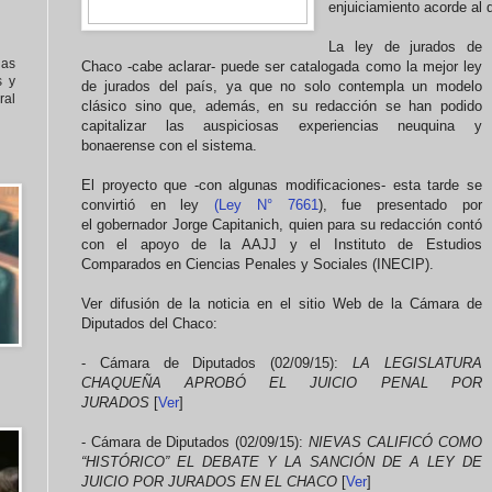
enjuiciamiento acorde al 
La ley de jurados de
nas
Chaco -cabe aclarar- puede ser catalogada como la mejor ley
s y
de jurados del país, ya que no solo contempla un modelo
al
clásico sino que, además, en su redacción se han podido
capitalizar las auspiciosas experiencias neuquina y
bonaerense con el sistema.
El proyecto que -con algunas modificaciones- esta tarde se
convirtió en ley
(Ley N° 7661
), fue presentado por
el gobernador Jorge Capitanich, quien para su redacción contó
con el apoyo de la AAJJ y el Instituto de Estudios
Comparados en Ciencias Penales y Sociales (INECIP).
Ver difusión de la noticia en el sitio Web de la Cámara de
Diputados del Chaco:
- Cámara de Diputados (02/09/15):
LA LEGISLATURA
CHAQUEÑA APROBÓ EL JUICIO PENAL POR
JURADOS
[
Ver
]
- Cámara de Diputados (02/09/15):
NIEVAS CALIFICÓ COMO
“HISTÓRICO” EL DEBATE Y LA SANCIÓN DE A LEY DE
JUICIO POR JURADOS EN EL CHACO
[
Ver
]