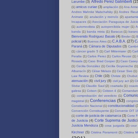
Alfredo Perez Galimberti
(1
Larumbe
(3)
amicus curiae
(3)
(1)
ampliación
(1)
Ana Arme
Andres Mahnke Malschafsky
(1)
Andres Rieut
Animate
(1)
anulación y reenvío
(2)
apartami
Incapaces
(1)
Asociación Paraguaya de Juici
(1)
automovilista
(2)
autopercibida mujer
(1)
A
banda
(1)
banda mixta
(1)
Baracus
(1)
baran
Bienvenido Rodriguez Basalo
(4)
Binder
(1)
B
C.A.B.A.
(27)
C
policial
(4)
Buenos Aires
(1)
Paraná
(3)
Cámara de Diputados
(3)
Cambri
(1)
cáncer grado 5
(1)
Carl Mittermaier
(2)
Car
Peralta
(1)
Carlos Perez
(1)
Carlos Reussi
(1)
Rosada
(1)
Caso Brad Cooper
(1)
Caso Casey
(1)
Cecilia González
(1)
Cecilia Goyeneche
(1)
Albarracín
(2)
César Melazo
(1)
Cesar Sivo
(1)
Chile
(10)
Law Review
(1)
Christe
(2)
Chubut 
atenuación
(6)
civil jury
(8)
civil jury act
(2)
Ci
Sbdar
(1)
Claudio Saul
(2)
coartada
(1)
coauto
galesa
(1)
Colson
(1)
Colston 4
(1)
Comandant
Comuni
(1)
comprobación del veredicto
(1)
Conferencias
(53)
magistral
(1)
congre
constitucionalidad
(
Constitución Nacional
(1)
Convención Constituyente
(1)
Convenio OIT 1
corte de justicia de catamarca
(3)
(1)
Corte F
Corte Suprema de Justici
de Justicia
(4)
Justicia Mendoza
(3)
cosa juzgada
(2)
cour 
Kirchner
(5)
Cristina Fioramonti
(1)
Cristina 