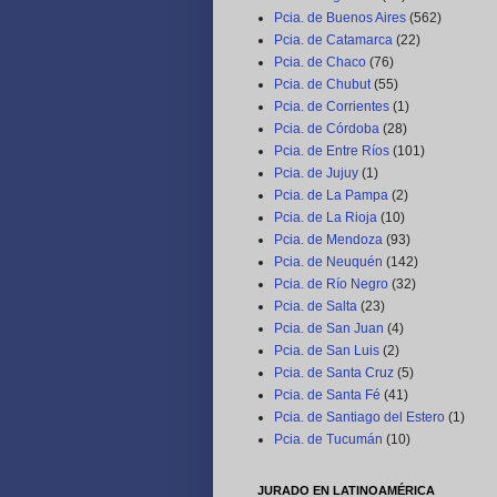
Pcia. de Buenos Aires
(562)
Pcia. de Catamarca
(22)
Pcia. de Chaco
(76)
Pcia. de Chubut
(55)
Pcia. de Corrientes
(1)
Pcia. de Córdoba
(28)
Pcia. de Entre Ríos
(101)
Pcia. de Jujuy
(1)
Pcia. de La Pampa
(2)
Pcia. de La Rioja
(10)
Pcia. de Mendoza
(93)
Pcia. de Neuquén
(142)
Pcia. de Río Negro
(32)
Pcia. de Salta
(23)
Pcia. de San Juan
(4)
Pcia. de San Luis
(2)
Pcia. de Santa Cruz
(5)
Pcia. de Santa Fé
(41)
Pcia. de Santiago del Estero
(1)
Pcia. de Tucumán
(10)
JURADO EN LATINOAMÉRICA