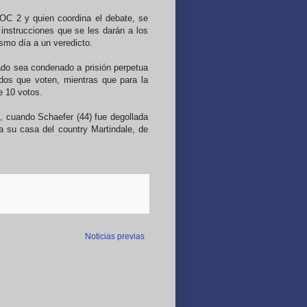
TOC 2 y quien coordina el debate, se
 instrucciones que se les darán a los
ismo día a un veredicto.
tado sea condenado a prisión perpetua
ados que voten, mientras que para la
e 10 votos.
5, cuando Schaefer (44) fue degollada
a su casa del country Martindale, de
Noticias previas