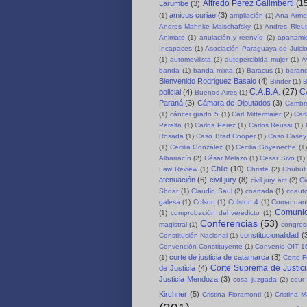
Alfredo Perez Galimberti
(1
Larumbe
(3)
amicus curiae
(3)
(1)
ampliación
(1)
Ana Arme
Andres Mahnke Malschafsky
(1)
Andres Rieut
Animate
(1)
anulación y reenvío
(2)
apartami
Incapaces
(1)
Asociación Paraguaya de Juici
(1)
automovilista
(2)
autopercibida mujer
(1)
A
banda
(1)
banda mixta
(1)
Baracus
(1)
baran
Bienvenido Rodriguez Basalo
(4)
Binder
(1)
B
C.A.B.A.
(27)
C
policial
(4)
Buenos Aires
(1)
Paraná
(3)
Cámara de Diputados
(3)
Cambri
(1)
cáncer grado 5
(1)
Carl Mittermaier
(2)
Car
Peralta
(1)
Carlos Perez
(1)
Carlos Reussi
(1)
Rosada
(1)
Caso Brad Cooper
(1)
Caso Casey
(1)
Cecilia González
(1)
Cecilia Goyeneche
(1)
Albarracín
(2)
César Melazo
(1)
Cesar Sivo
(1)
Chile
(10)
Law Review
(1)
Christe
(2)
Chubut 
atenuación
(6)
civil jury
(8)
civil jury act
(2)
Ci
Sbdar
(1)
Claudio Saul
(2)
coartada
(1)
coauto
galesa
(1)
Colson
(1)
Colston 4
(1)
Comandant
Comuni
(1)
comprobación del veredicto
(1)
Conferencias
(53)
magistral
(1)
congre
constitucionalidad
(
Constitución Nacional
(1)
Convención Constituyente
(1)
Convenio OIT 1
corte de justicia de catamarca
(3)
(1)
Corte F
Corte Suprema de Justici
de Justicia
(4)
Justicia Mendoza
(3)
cosa juzgada
(2)
cour 
Kirchner
(5)
Cristina Fioramonti
(1)
Cristina 