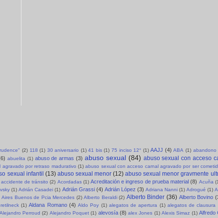
AAJJ
(4)
sprudence"
(2)
118
(1)
30 aniversario
(1)
41 bis
(1)
75 inciso 12°
(1)
ABA
(1)
abandono 
abuso sexual
(84)
abuso sexual con acceso c
(6)
abuso de armas
(3)
abuelita
(1)
 agravado por retraso madurativo
(1)
abuso sexual con acceso carnal agravado por ser cometid
o sexual infantil
(13)
abuso sexual menor
(12)
abuso sexual menor gravmente ult
Acreditación e ingreso de prueba material
(8)
accidente de tránsito
(2)
Acordadas
(1)
Acuña
(
Adrián Grassi
(4)
Adrián López
(3)
evsky
(1)
Adrián Casadei
(1)
Adriana Nanni
(1)
Adrogué
(1)
A
Alberto Binder
(36)
Alberto Bovino
(
Aires Buenos de Pcia Mercedes
(2)
Alberto Beraldi
(2)
Aldana Romano
(4)
retilneck
(1)
Aldo Poy
(1)
alegatos de apertura
(1)
alegatos de clausura
alevosía
(8)
Alfredo
Alejandro Perroud
(2)
Alejandro Poquet
(1)
alex Jones
(1)
Alexis Simaz
(1)