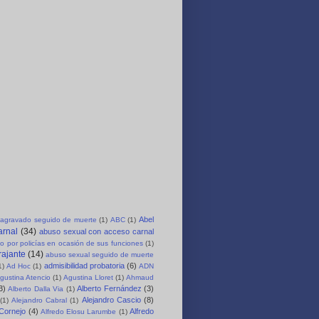
Abel
agravado seguido de muerte
(1)
ABC
(1)
arnal
(34)
abuso sexual con acceso carnal
o por policías en ocasión de sus funciones
(1)
rajante
(14)
abuso sexual seguido de muerte
admisibilidad probatoria
(6)
1)
Ad Hoc
(1)
ADN
gustina Atencio
(1)
Agustina Lloret
(1)
Ahmaud
3)
Alberto Fernández
(3)
Alberto Dalla Via
(1)
Alejandro Cascio
(8)
(1)
Alejandro Cabral
(1)
 Cornejo
(4)
Alfredo
Alfredo Elosu Larumbe
(1)