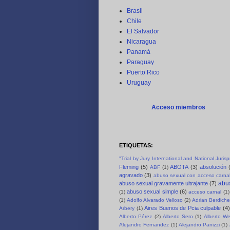
Brasil
Chile
El Salvador
Nicaragua
Panamá
Paraguay
Puerto Rico
Uruguay
Acceso miembros
ETIQUETAS:
"Trial by Jury International and National Juri
Fleming
(5)
ABOTA
(3)
absolución
ABF
(1)
agravado
(3)
abuso sexual con acceso carnal
abus
abuso sexual gravamente ultrajante
(7)
abuso sexual simple
(6)
(1)
acceso carnal
(1)
(1)
Adolfo Alvarado Velloso
(2)
Adrian Berdich
Aires Buenos de Pcia culpable
(4)
Arbery
(1)
Alberto Pérez
(2)
Alberto Sero
(1)
Alberto We
Alejandro Fernandez
(1)
Alejandro Panizzi
(1)