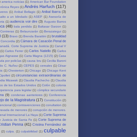
)
america noticias
(1)
American Bar Foundation
Andrés Harfuch
(117)
erónica Reyes
(1)
Anibal Ibarra
(3)
iveros
(1)
Anibal Bellagio
(1)
salto a un blindado
(1)
ASEP
(1)
Asesoría de
audiencia voir dire
(3)
oria
(1)
Augusto Barros
nca
(48)
bala perdida
(1)
Baltasar Garzon
(1)
 Contreras
(1)
Belaunzarán
(1)
Berazategui
(1)
l
(13)
brutalidad
Bravo
(1)
Brenda Barattini
(1)
Cámara de Casación Penal de
 Concordia
(2)
anadá. Corte Suprema de Justicia
(1)
Canal V
Carlos Natiello
(5)
(1)
Carlos Ferrer
(1)
Carlos
rgas Aignasse
(1)
Carta Magna (1215)
(2)
Casa
da por policías
(2)
causa bru
(1)
Cecilia Baroni
rdo C. Nuñez
(2)
CEPES
(1)
cereales
(1)
César
is
(1)
Chesterton
(1)
Chicago
(2)
Chicago Kent
circunstancias extraordinarias de
Cipolleti
(2)
udia Mizawak
(1)
Claudia Pachecho
(1)
Claudia
os de los Estados Unidos
(1)
Colón
(1)
colonia
petencia para legislar
(1)
cómplice secundario
ena
(9)
condenas aanteriores
(1)
Conferencia
jo de la Magistratura
(17)
Constitución
(2)
encional
(1)
contravenciones
(1)
conultation
(1)
gravada de menores
(1)
corrupción de menores.
Corte Suprema
enal Internacional La Haya
(1)
Corte Suprema de
 Justicia de Santa Fe
(1)
ristian Penna
(41)
Cristina Fernández de
culpable
(2)
culpa.
(1)
culpabilidad
(1)