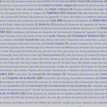
5)
Amber Heard
(10)
amenazas
(4
Aluminé
(1)
alvarado sandoval
(1)
ALVAREZ TELECHEA
(2)
Anabel Fernandez Sagasti
(3)
tta
(2)
Ana Copes
(1)
Ana Pechen
(2)
Analía Reyes
(1)
Analía V
Angela Ledesma
(4)
ord
(1)
Ángel Giano
(1)
Angel Quidielo
(2)
Ángela Ledesma
(1)
Angie R
Argentina
(27)
Argentine
(6)
ento
(1)
appeal
(1)
apriete a testigos
(1)
ariel Bermudez
(1)
a
o por Jurados
(2)
Astroboy
(1)
audiencia de apelación en banc
(1)
Audiencia preliminar preparat
Azul
(39)
Bahía Bla
vanza Libertad
(1)
Avellaneda
(2)
Ayuso
(1)
Backbone
(1)
Badano
(2)
Bariloche
(3)
da
(1)
Barbi Juárez
(1)
Baridón
(2)
Barreda
(1)
Battersea
(1)
bautismo
(1)
Beatriz
Brasi
ingo
(1)
black lives matter
(1)
Boletín
(1)
Bolívar
(1)
book
(1)
Boris Becker
(1)
borrachos
(1)
ABA
(11)
Calendarios
(1)
Cámara de Casación de Concordia
(2)
Cámara de Casación Penal de
Camping el Durazno
(11)
Camille Vásquez
(4)
dge University Press
(1)
Camila Petran
(1)
C
Carla Pandolfi
(3)
la Cusimano
(1)
Carlos Blanco
(1)
Carlos Chiara Diaz
(1)
Carlos Díaz Lannes
Carmen Argibay
(3)
Carlos Schepens
(1)
Carly Carnevale
(1)
Carolina Crispiani
(1)
Carolina Va
 Antonhy
(2)
Caso Erin Andrews
(1)
Caso Nahiara Soledad Miranda
(1)
castración
(1)
Causa arma
Cecilia Strzyzowski
(2)
CEDH
(1)
ceja
(2)
celos
(1)
CELS
(1)
Centro de Perfeccionamiento Rica
Chaco province
(7)
Cesura
(2)
chaco
(2)
Chaco Chico
(1)
chaia
(1)
Chano
(1)
Chañar
(1)
Chaus
province
(2)
CIDH
(2)
Cielo López
(2)
Cindy Simmons
(1)
Cine-Debate
(2)
Cintia Wekesser
(1)
vil Jury Project
(2)
Civil Jury Proyect
(1)
Civil law
(1)
CJP
(2)
Clan Sena
(2)
Claudia Cortez
(1)
Cla
ría funcional
(1)
cohecho agravado
(1)
coimas
(1)
Colegio de abogados
(1)
Colegio de Abogad
e Andresito
(1)
Comisión Asesora
(2)
Comisión Provincial de la Memoria
(1)
Common law
(1)
Com
cados
(14)
concepción del uruguay
(3)
cond
Comunidad
(1)
Concordia
(1)
Concursos
(1)
Congreso de la Nación
(23)
Conse
so
(1)
Connecticut
(1)
Consejo Consultivo Académico
(1)
3)
Constitution
(1)
Conte Grand
(2)
contexto de violencia de género
(1)
contraexamen
(1)
contrav
coronavirus
(7)
Coronel Suárez
(3)
Corresponsales en las provincias
(3)
69
(1)
corrupción a
ederal de Apelaciones del 9° Circuito
(1)
Corte Interamericana de Derechos Humanos
(2)
Corte P
a de la Nación
(11)
Corte Suprema de Justicia de los Estados Unidos
(2)
Corte suprema de
C
d' assise
(1)
CPM
(2)
Crawford
(1)
crimen de odio
(2)
crimenes de guerra
(1)
criminal jury
(1)
Manzanares
(1)
Cristina Storioni
(1)
CRN04
(1)
CSJN
(1)
cuchillo
(1)
cuero cabelludo
(1)
culapble