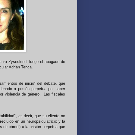
Laura Zyseskind; luego el abogado de
icular Adrián Tenca.
eamientos de inicio" del debate, que
denado a prisión perpetua por haber
or violencia de género. Las fiscales
abilidad", es decir, que su cliente no
cluido en un neuropsiquiátrico; y la
 de cárcel) a la prisión perpetua que