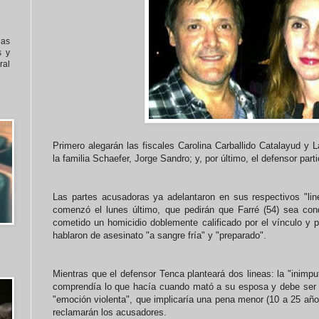
nas
s y
al
Primero alegarán las fiscales Carolina Carballido Catalayud y 
la familia Schaefer, Jorge Sandro; y, por último, el defensor part
Las partes acusadoras ya adelantaron en sus respectivos "lin
comenzó el lunes último, que pedirán que Farré (54) sea con
cometido un homicidio doblemente calificado por el vínculo y p
hablaron de asesinato "a sangre fría" y "preparado".
Mientras que el defensor Tenca planteará dos lineas: la "inimput
comprendía lo que hacía cuando mató a su esposa y debe ser re
"emoción violenta", que implicaría una pena menor (10 a 25 años
reclamarán los acusadores.