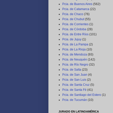
Pcia. de Buenos Aires
(562)
Pcia. de Catamarca
(22)
Pcia. de Chaco
(76)
Pcia. de Chubut
(55)
Pcia. de Corrientes
(1)
Pcia. de Córdoba
(28)
Pcia. de Entre Ríos
(101)
Pcia. de Jujuy
(1)
Pcia. de La Pampa
(2)
Pcia. de La Rioja
(10)
Pcia. de Mendoza
(93)
Pcia. de Neuquén
(142)
Pcia. de Río Negro
(32)
Pcia. de Salta
(23)
Pcia. de San Juan
(4)
Pcia. de San Luis
(2)
Pcia. de Santa Cruz
(5)
Pcia. de Santa Fé
(41)
Pcia. de Santiago del Estero
(1)
Pcia. de Tucumán
(10)
JURADO EN LATINOAMÉRICA