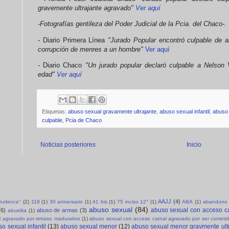
gravemente ultrajante agravado"
Ver aquí
-Fotografías gentileza del Poder Judicial de la Pcia. del Chaco-.
- Diario Primera Línea
"Jurado Popular encontró culpable de a
corrupción de menres a un hombre"
Ver aquí
- Diario Chaco
"Un jurado popular declaró culpable a Nelson
edad"
Ver aquí
Etiquetas:
abuso sexual gravamente ultrajante
,
abuso sexual infantil
,
abuso
culpable
,
Pcia de Chaco
Noticias posteriores
Inicio
AAJJ
(4)
sprudence"
(2)
118
(1)
30 aniversario
(1)
41 bis
(1)
75 inciso 12°
(1)
ABA
(1)
abandono 
abuso sexual
(84)
abuso sexual con acceso c
(6)
abuso de armas
(3)
abuelita
(1)
 agravado por retraso madurativo
(1)
abuso sexual con acceso carnal agravado por ser cometid
o sexual infantil
(13)
abuso sexual menor
(12)
abuso sexual menor gravmente ult