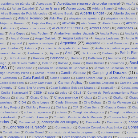
Acreditación e ingreso de prueba material
(8)
accidente de tránsito
(2)
Acordadas
(1)
Acuña
(
Adrián Grassi
(4)
Adrián López
(3)
evsky
(1)
Adrián Casadei
(1)
Adriana Nanni
(1)
Adrogué
(1)
A
Alberto Binder
(36)
Alberto Bovino
(
Aires Buenos de Pcia Mercedes
(2)
Alberto Beraldi
(2)
Aldana Romano
(4)
retilneck
(1)
Aldo Poy
(1)
alegatos de apertura
(1)
alegatos de clausura
alevosía
(8)
Alfredo
Alejandro Perroud
(2)
Alejandro Poquet
(1)
alex Jones
(1)
Alexis Simaz
(1)
5)
Amber Heard
(10)
amenazas
(4
Aluminé
(1)
alvarado sandoval
(1)
ALVAREZ TELECHEA
(2)
Anabel Fernandez Sagasti
(3)
tta
(2)
Ana Copes
(1)
Ana Pechen
(2)
Analía Reyes
(1)
Analía V
Angela Ledesma
(4)
ord
(1)
Ángel Giano
(1)
Angel Quidielo
(2)
Ángela Ledesma
(1)
Angie R
Argentina
(27)
Argentine
(6)
ento
(1)
appeal
(1)
apriete a testigos
(1)
ariel Bermudez
(1)
a
o por Jurados
(2)
Astroboy
(1)
audiencia de apelación en banc
(1)
Audiencia preliminar preparat
Azul
(39)
Bahía Bla
vanza Libertad
(1)
Avellaneda
(2)
Ayuso
(1)
Backbone
(1)
Badano
(2)
Bariloche
(3)
da
(1)
Barbi Juárez
(1)
Baridón
(2)
Barreda
(1)
Battersea
(1)
bautismo
(1)
Beatriz
Brasi
ingo
(1)
black lives matter
(1)
Boletín
(1)
Bolívar
(1)
book
(1)
Boris Becker
(1)
borrachos
(1)
ABA
(11)
Calendarios
(1)
Cámara de Casación de Concordia
(2)
Cámara de Casación Penal de
Camping el Durazno
(11)
Camille Vásquez
(4)
dge University Press
(1)
Camila Petran
(1)
C
Carla Pandolfi
(3)
la Cusimano
(1)
Carlos Blanco
(1)
Carlos Chiara Diaz
(1)
Carlos Díaz Lannes
Carmen Argibay
(3)
Carlos Schepens
(1)
Carly Carnevale
(1)
Carolina Crispiani
(1)
Carolina Va
 Antonhy
(2)
Caso Erin Andrews
(1)
Caso Nahiara Soledad Miranda
(1)
castración
(1)
Causa arma
Cecilia Strzyzowski
(2)
CEDH
(1)
ceja
(2)
celos
(1)
CELS
(1)
Centro de Perfeccionamiento Rica
Chaco province
(7)
Cesura
(2)
chaco
(2)
Chaco Chico
(1)
chaia
(1)
Chano
(1)
Chañar
(1)
Chaus
province
(2)
CIDH
(2)
Cielo López
(2)
Cindy Simmons
(1)
Cine-Debate
(2)
Cintia Wekesser
(1)
vil Jury Project
(2)
Civil Jury Proyect
(1)
Civil law
(1)
CJP
(2)
Clan Sena
(2)
Claudia Cortez
(1)
Cla
ría funcional
(1)
cohecho agravado
(1)
coimas
(1)
Colegio de abogados
(1)
Colegio de Abogad
e Andresito
(1)
Comisión Asesora
(2)
Comisión Provincial de la Memoria
(1)
Common law
(1)
Com
cados
(14)
concepción del uruguay
(3)
cond
Comunidad
(1)
Concordia
(1)
Concursos
(1)
Congreso de la Nación
(23)
Conse
so
(1)
Connecticut
(1)
Consejo Consultivo Académico
(1)
3)
Constitution
(1)
Conte Grand
(2)
contexto de violencia de género
(1)
contraexamen
(1)
contrav
coronavirus
(7)
Coronel Suárez
(3)
Corresponsales en las provincias
(3)
69
(1)
corrupción a