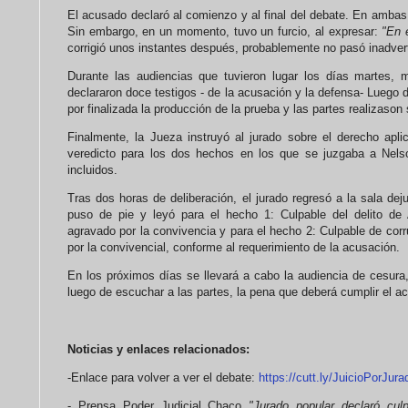
El acusado declaró al comienzo y al final del debate. En ambas
Sin embargo, en un momento, tuvo un furcio, al expresar:
"En 
corrigió unos instantes después, probablemente no pasó inadvert
Durante las audiencias que tuvieron lugar los días martes,
declararon doce testigos - de la acusación y la defensa- Luego de
por finalizada la producción de la prueba y las partes realizason
Finalmente, la Jueza instruyó al jurado sobre el derecho apli
veredicto para los dos hechos en los que se juzgaba a Nels
incluidos.
Tras dos horas de deliberación, el jurado regresó a la sala deju
puso de pie y leyó para el hecho 1: Culpable del delito de
agravado por la convivencia y para el hecho 2: Culpable de co
por la convivencial, conforme al requerimiento de la acusación.
En los próximos días se llevará a cabo la audiencia de cesura,
luego de escuchar a las partes, la pena que deberá cumplir el 
Noticias y enlaces relacionados:
-Enlace para volver a ver el debate:
https://cutt.ly/JuicioPorJu
- Prensa Poder Judicial Chaco
"Jurado popular declaró cu