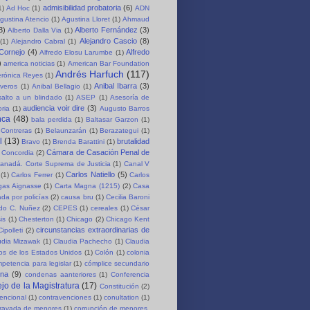
admisibilidad probatoria
(6)
1)
Ad Hoc
(1)
ADN
gustina Atencio
(1)
Agustina Lloret
(1)
Ahmaud
3)
Alberto Fernández
(3)
Alberto Dalla Via
(1)
Alejandro Cascio
(8)
(1)
Alejandro Cabral
(1)
 Cornejo
(4)
Alfredo
Alfredo Elosu Larumbe
(1)
)
america noticias
(1)
American Bar Foundation
Andrés Harfuch
(117)
erónica Reyes
(1)
Anibal Ibarra
(3)
iveros
(1)
Anibal Bellagio
(1)
salto a un blindado
(1)
ASEP
(1)
Asesoría de
audiencia voir dire
(3)
oria
(1)
Augusto Barros
nca
(48)
bala perdida
(1)
Baltasar Garzon
(1)
 Contreras
(1)
Belaunzarán
(1)
Berazategui
(1)
l
(13)
brutalidad
Bravo
(1)
Brenda Barattini
(1)
Cámara de Casación Penal de
 Concordia
(2)
anadá. Corte Suprema de Justicia
(1)
Canal V
Carlos Natiello
(5)
(1)
Carlos Ferrer
(1)
Carlos
rgas Aignasse
(1)
Carta Magna (1215)
(2)
Casa
da por policías
(2)
causa bru
(1)
Cecilia Baroni
rdo C. Nuñez
(2)
CEPES
(1)
cereales
(1)
César
is
(1)
Chesterton
(1)
Chicago
(2)
Chicago Kent
circunstancias extraordinarias de
Cipolleti
(2)
udia Mizawak
(1)
Claudia Pachecho
(1)
Claudia
os de los Estados Unidos
(1)
Colón
(1)
colonia
petencia para legislar
(1)
cómplice secundario
ena
(9)
condenas aanteriores
(1)
Conferencia
jo de la Magistratura
(17)
Constitución
(2)
encional
(1)
contravenciones
(1)
conultation
(1)
gravada de menores
(1)
corrupción de menores.