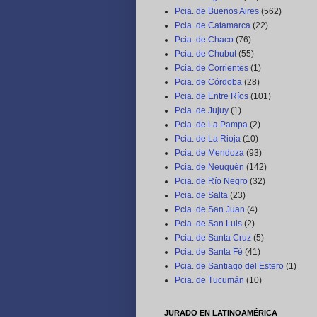
Pcia. de Buenos Aires
(562)
Pcia. de Catamarca
(22)
Pcia. de Chaco
(76)
Pcia. de Chubut
(55)
Pcia. de Corrientes
(1)
Pcia. de Córdoba
(28)
Pcia. de Entre Ríos
(101)
Pcia. de Jujuy
(1)
Pcia. de La Pampa
(2)
Pcia. de La Rioja
(10)
Pcia. de Mendoza
(93)
Pcia. de Neuquén
(142)
Pcia. de Río Negro
(32)
Pcia. de Salta
(23)
Pcia. de San Juan
(4)
Pcia. de San Luis
(2)
Pcia. de Santa Cruz
(5)
Pcia. de Santa Fé
(41)
Pcia. de Santiago del Estero
(1)
Pcia. de Tucumán
(10)
JURADO EN LATINOAMÉRICA