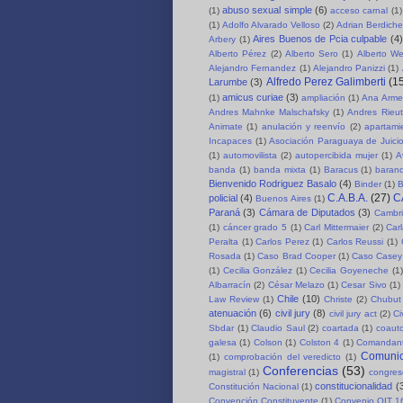
abuso sexual simple
(6)
(1)
acceso carnal
(1)
(1)
Adolfo Alvarado Velloso
(2)
Adrian Berdich
Aires Buenos de Pcia culpable
(4)
Arbery
(1)
Alberto Pérez
(2)
Alberto Sero
(1)
Alberto We
Alejandro Fernandez
(1)
Alejandro Panizzi
(1)
Alfredo Perez Galimberti
(1
Larumbe
(3)
amicus curiae
(3)
(1)
ampliación
(1)
Ana Arme
Andres Mahnke Malschafsky
(1)
Andres Rieut
Animate
(1)
anulación y reenvío
(2)
apartami
Incapaces
(1)
Asociación Paraguaya de Juici
(1)
automovilista
(2)
autopercibida mujer
(1)
A
banda
(1)
banda mixta
(1)
Baracus
(1)
baran
Bienvenido Rodriguez Basalo
(4)
Binder
(1)
B
C.A.B.A.
(27)
C
policial
(4)
Buenos Aires
(1)
Paraná
(3)
Cámara de Diputados
(3)
Cambri
(1)
cáncer grado 5
(1)
Carl Mittermaier
(2)
Car
Peralta
(1)
Carlos Perez
(1)
Carlos Reussi
(1)
Rosada
(1)
Caso Brad Cooper
(1)
Caso Casey
(1)
Cecilia González
(1)
Cecilia Goyeneche
(1)
Albarracín
(2)
César Melazo
(1)
Cesar Sivo
(1)
Chile
(10)
Law Review
(1)
Christe
(2)
Chubut 
atenuación
(6)
civil jury
(8)
civil jury act
(2)
Ci
Sbdar
(1)
Claudio Saul
(2)
coartada
(1)
coauto
galesa
(1)
Colson
(1)
Colston 4
(1)
Comandant
Comuni
(1)
comprobación del veredicto
(1)
Conferencias
(53)
magistral
(1)
congre
constitucionalidad
(
Constitución Nacional
(1)
Convención Constituyente
(1)
Convenio OIT 1