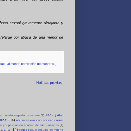
buso sexual gravemente ultrajante y
 Velarde por abusa de una menor de
 sexual menor
,
corrupción de menores.
,
Noticias previas
Abel
agravado seguido de muerte
(1)
ABC
(1)
arnal
(34)
abuso sexual con acceso carnal
o por policías en ocasión de sus funciones
(1)
rajante
(14)
abuso sexual seguido de muerte