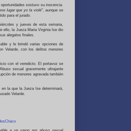
 oportunidades sostuvo su inocencia.
ese lugar que yo la violé"
, aunque se
ido para el jurado.
 miércoles y jueves de esta semana,
 ello, la Jueza Maria Virginia Ise dio
 sus alegatos finales.
cable y le brindó varias opciones de
on Velarde, con los delitos menores
icio con el veredicto. El portavoz se
 Abuso sexual gravemente ultrajante
rrupción de menores agravada también
 en la que la Jueza Ise determinará,
acusado Velarde.
radosChaco
lpable a un varon por abuso sexual