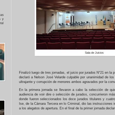
nas
s y
al
Sala de Juicios
Finalizó luego de tres jornadas, el juicio por jurados N°21 en la
declaró a Nelson José Velarde culpable por unanimidad de los
ultrajante y corrupción de menores ambos agravados por la con
En la primera jornada se llevaron a cabo la selección de quie
audiencia de voir dire o selección de jurados, concurrieron má
donde fueron seleccionados los doce jurados titulares y cuatro
Ise, de la Cámara Tercera en lo Criminal, dio las instrucciones i
a los alegatos de apertura. En el final de la primer jornada decla