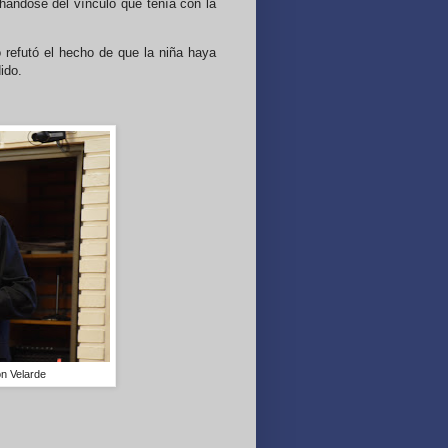
hándose del vínculo que tenía con la
 refutó el hecho de que la niña haya
dido.
on Velarde