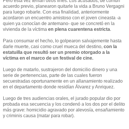
Pero esta vez tenían otros fines. Los acusados, de común
acuerdo previo, planearon quitarle la vida a Bruno Vergagni
para luego robarle. Con esa finalidad, anteriormente
acordaron un encuentro amistoso con el joven cineasta -a
quien ya conocían de antemano- que se concretó en la
vivienda de la víctima
en plena cuarentena estricta
.
Para consumar el hecho, lo golpearon salvajemente hasta
darle muerte, casi como cruel mueca del destino,
con la
estatuilla que resultó ser un premio otorgado a la
víctima en el marco de un festival de cine.
Luego de matarlo, sustrajeron del domicilio dinero y una
serie de pertenencias, parte de las cuales fueron
secuestradas oportunamente en un allanamiento realizado
en el departamento donde residían Álvarez y Anriquez.
Luego de tres audiencias orales, el jurado popular dio por
probada esa secuencia y los condenó a los dos por el delito
más grave: homicidio agravado por alevosía, ensañamiento
y criminis causa (matar para robar).